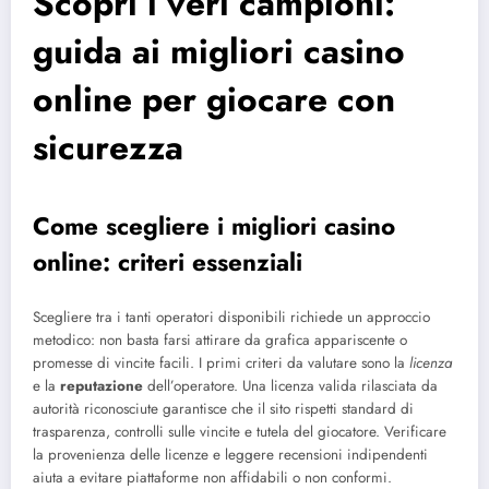
Scopri i veri campioni:
guida ai migliori casino
online per giocare con
sicurezza
Come scegliere i migliori casino
online: criteri essenziali
Scegliere tra i tanti operatori disponibili richiede un approccio
metodico: non basta farsi attirare da grafica appariscente o
promesse di vincite facili. I primi criteri da valutare sono la
licenza
e la
reputazione
dell’operatore. Una licenza valida rilasciata da
autorità riconosciute garantisce che il sito rispetti standard di
trasparenza, controlli sulle vincite e tutela del giocatore. Verificare
la provenienza delle licenze e leggere recensioni indipendenti
aiuta a evitare piattaforme non affidabili o non conformi.