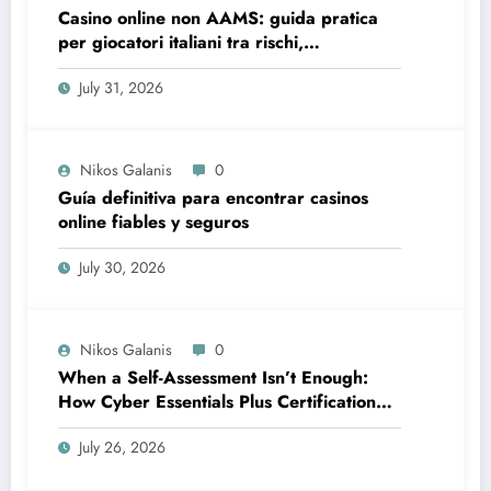
Casino online non AAMS: guida pratica
per giocatori italiani tra rischi,
opportunità e verifiche
July 31, 2026
Nikos Galanis
0
Guía definitiva para encontrar casinos
online fiables y seguros
July 30, 2026
Nikos Galanis
0
When a Self-Assessment Isn’t Enough:
How Cyber Essentials Plus Certification
Proves Your Security Posture in the Real
July 26, 2026
World