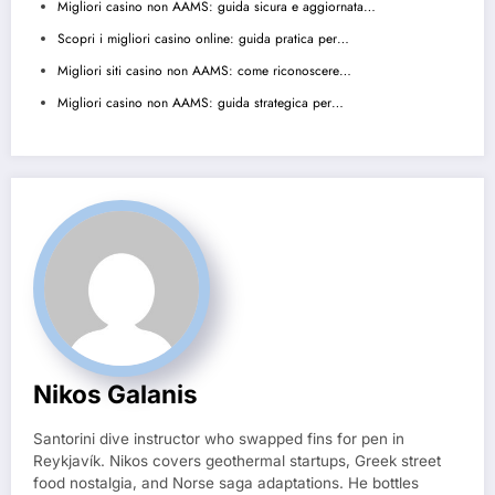
Migliori casino non AAMS: guida sicura e aggiornata…
Scopri i migliori casino online: guida pratica per…
Migliori siti casino non AAMS: come riconoscere…
Migliori casino non AAMS: guida strategica per…
Nikos Galanis
Santorini dive instructor who swapped fins for pen in
Reykjavík. Nikos covers geothermal startups, Greek street
food nostalgia, and Norse saga adaptations. He bottles