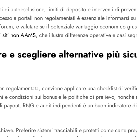
ti di autoesclusione, limiti di deposito e interventi di pre
sso a portali non regolamentati è essenziale informarsi su n
forum, e valutare se il potenziale vantaggio economico giusti
ui
siti non AAMS
, che illustra differenze operative e casi segn
e e scegliere alternative più sic
non regolamentata, conviene applicare una checklist di verific
ni e condizioni sui bonus e le politiche di prelievo, nonché 
 di payout, RNG e audit indipendenti è un buon indicatore di 
iave. Preferire sistemi tracciabili e protetti come carte prep