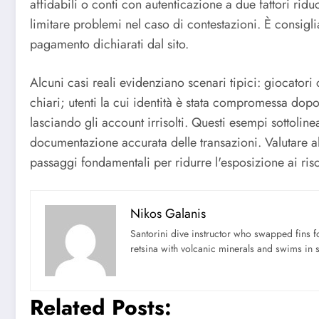
affidabili o conti con autenticazione a due fattori riduc
limitare problemi nel caso di contestazioni. È consigli
pagamento dichiarati dal sito.
Alcuni casi reali evidenziano scenari tipici: giocator
chiari; utenti la cui identità è stata compromessa do
lasciando gli account irrisolti. Questi esempi sottolin
documentazione accurata delle transazioni. Valutare al
passaggi fondamentali per ridurre l'esposizione ai ris
Nikos Galanis
Santorini dive instructor who swapped fins 
retsina with volcanic minerals and swims in 
Related Posts: