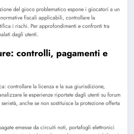
venzione del gioco problematico espone i giocatori a un
ormative fiscali applicabili, controllare la
fica i rischi. Per approfondimenti e confronti tra
alati dagli utenti.
ure: controlli, pagamenti e
a: controllare la licenza e la sua giurisdizione,
analizzare le esperienze riportate dagli utenti su forum
serietà, anche se non sostituisce la protezione offerta
agate emesse da circuiti noti, portafogli elettronici