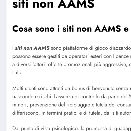
siti non AAMS
Cosa sono i siti non AAMS e p
I
siti non AAMS
sono piattaforme di gioco d'azzardo o
possono essere gestiti da operatori esteri con licenze r
a diversi fattori: offerte promozionali più aggressive,
Italia.
Molti utenti sono attratti da bonus di benvenuto senza r
nascondere rischi: l'assenza di controllo da parte del
minori, prevenzione del riciclaggio e tutela dei con
differiscono, in termini pratici e di tutela, dai siti autor
Dal punto di vista psicologico, la promessa di guadagn