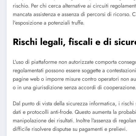
rischio. Per chi cerca alternative ai circuiti regolam
mancata assistenza e assenza di percorsi di ricorso. C
l'esposizione a potenziali truffe.
Rischi legali, fiscali e di si
L'uso di piattaforme non autorizzate comporta consegue
regolamentati possono essere soggette a contestazioni 
pagine web o imporre misure contro operatori non autor
o in una giurisdizione senza accordi di cooperazione
Dal punto di vista della sicurezza informatica, i risc
dati e protocolli anti-frode. Questo aumenta la probabi
manipolazione dei risultati. Inoltre l'assenza di rego
difficile risolvere disputse su pagamenti e prelievi.