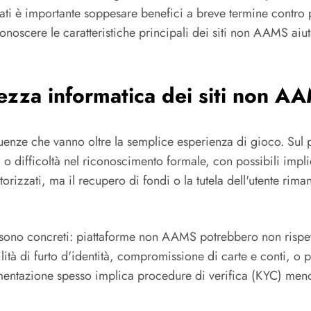
entati è importante soppesare benefici a breve termine contr
onoscere le caratteristiche principali dei siti non AAMS aiu
curezza informatica dei siti non A
nze che vanno oltre la semplice esperienza di gioco. Sul pia
o difficoltà nel riconoscimento formale, con possibili implic
izzati, ma il recupero di fondi o la tutela dell'utente rima
.
hi sono concreti: piattaforme non AAMS potrebbero non rispe
lità di furto d'identità, compromissione di carte e conti, o 
lamentazione spesso implica procedure di verifica (KYC) meno 