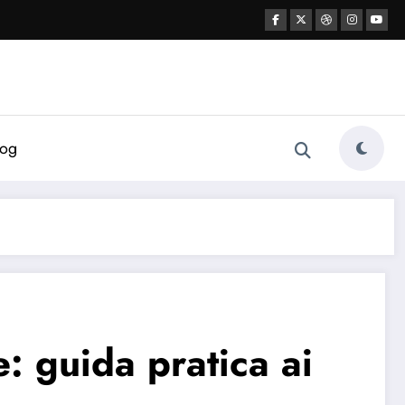
log
: guida pratica ai