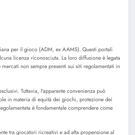
aliana per il gioco (ADM, ex AAMS). Questi portali
alcuna licenza riconosciuta. La loro diffusione è legata
e mercati non sempre presenti sui siti regolamentati in
 esclusivi. Tuttavia, l'apparente convenienza può
ole in materia di equità dei giochi, protezione dei
non regolamentata è fondamentale comprendere come
te tra giocatori ricreativi e ad alta propensione al