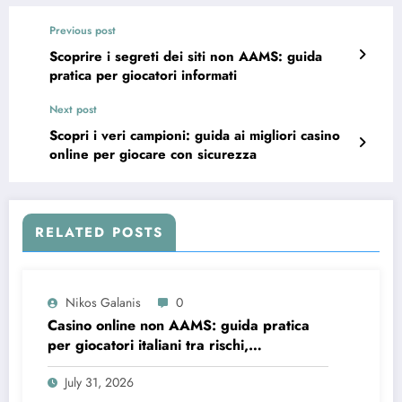
Previous post
Scoprire i segreti dei siti non AAMS: guida
pratica per giocatori informati
Next post
Scopri i veri campioni: guida ai migliori casino
online per giocare con sicurezza
RELATED POSTS
Nikos Galanis
0
Casino online non AAMS: guida pratica
per giocatori italiani tra rischi,
opportunità e verifiche
July 31, 2026