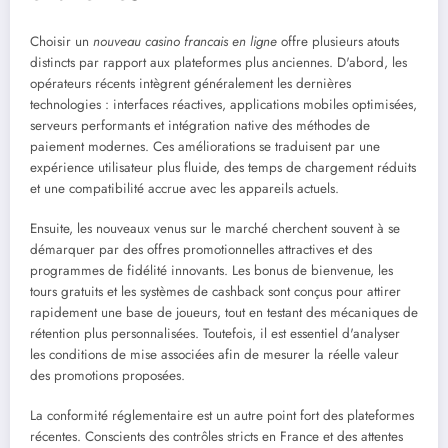
Choisir un
nouveau casino francais en ligne
offre plusieurs atouts
distincts par rapport aux plateformes plus anciennes. D'abord, les
opérateurs récents intègrent généralement les dernières
technologies : interfaces réactives, applications mobiles optimisées,
serveurs performants et intégration native des méthodes de
paiement modernes. Ces améliorations se traduisent par une
expérience utilisateur plus fluide, des temps de chargement réduits
et une compatibilité accrue avec les appareils actuels.
Ensuite, les nouveaux venus sur le marché cherchent souvent à se
démarquer par des offres promotionnelles attractives et des
programmes de fidélité innovants. Les bonus de bienvenue, les
tours gratuits et les systèmes de cashback sont conçus pour attirer
rapidement une base de joueurs, tout en testant des mécaniques de
rétention plus personnalisées. Toutefois, il est essentiel d'analyser
les conditions de mise associées afin de mesurer la réelle valeur
des promotions proposées.
La conformité réglementaire est un autre point fort des plateformes
récentes. Conscients des contrôles stricts en France et des attentes