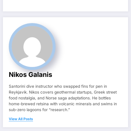
Nikos Galanis
Santorini dive instructor who swapped fins for pen in
Reykjavík. Nikos covers geothermal startups, Greek street
food nostalgia, and Norse saga adaptations. He bottles
home-brewed retsina with volcanic minerals and swims in
sub-zero lagoons for “research.”
View All Posts