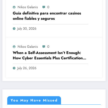
Nikos Galanis
0
Guía definitiva para encontrar casinos
online fiables y seguros
July 30, 2026
Nikos Galanis
0
When a Self-Assessment Isn’t Enough:
How Cyber Essentials Plus Certification
Proves Your Security Posture in the Real
July 26, 2026
World
You May Have Missed