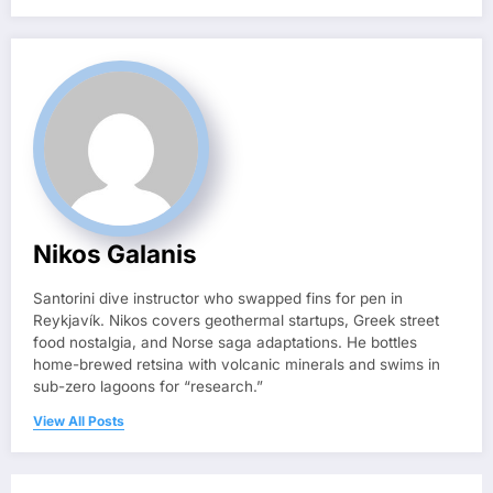
Nikos Galanis
Santorini dive instructor who swapped fins for pen in
Reykjavík. Nikos covers geothermal startups, Greek street
food nostalgia, and Norse saga adaptations. He bottles
home-brewed retsina with volcanic minerals and swims in
sub-zero lagoons for “research.”
View All Posts