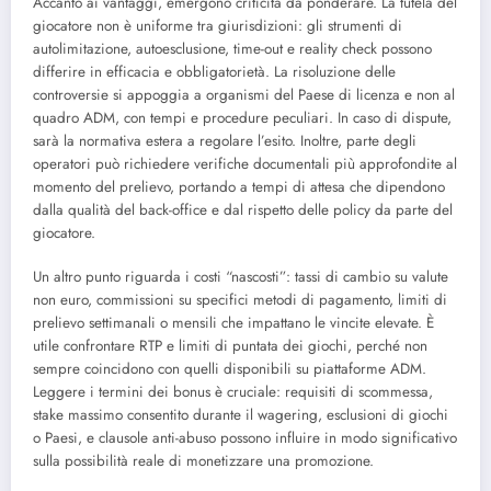
Accanto ai vantaggi, emergono criticità da ponderare. La tutela del
giocatore non è uniforme tra giurisdizioni: gli strumenti di
autolimitazione, autoesclusione, time-out e reality check possono
differire in efficacia e obbligatorietà. La risoluzione delle
controversie si appoggia a organismi del Paese di licenza e non al
quadro ADM, con tempi e procedure peculiari. In caso di dispute,
sarà la normativa estera a regolare l’esito. Inoltre, parte degli
operatori può richiedere verifiche documentali più approfondite al
momento del prelievo, portando a tempi di attesa che dipendono
dalla qualità del back-office e dal rispetto delle policy da parte del
giocatore.
Un altro punto riguarda i costi “nascosti”: tassi di cambio su valute
non euro, commissioni su specifici metodi di pagamento, limiti di
prelievo settimanali o mensili che impattano le vincite elevate. È
utile confrontare RTP e limiti di puntata dei giochi, perché non
sempre coincidono con quelli disponibili su piattaforme ADM.
Leggere i termini dei bonus è cruciale: requisiti di scommessa,
stake massimo consentito durante il wagering, esclusioni di giochi
o Paesi, e clausole anti-abuso possono influire in modo significativo
sulla possibilità reale di monetizzare una promozione.