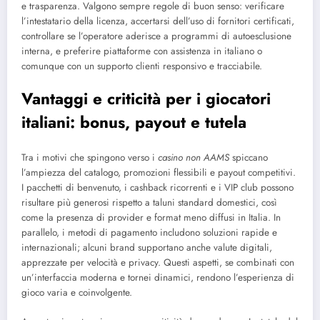
e trasparenza. Valgono sempre regole di buon senso: verificare
l’intestatario della licenza, accertarsi dell’uso di fornitori certificati,
controllare se l’operatore aderisce a programmi di autoesclusione
interna, e preferire piattaforme con assistenza in italiano o
comunque con un supporto clienti responsivo e tracciabile.
Vantaggi e criticità per i giocatori
italiani: bonus, payout e tutela
Tra i motivi che spingono verso i
casino non AAMS
spiccano
l’ampiezza del catalogo, promozioni flessibili e payout competitivi.
I pacchetti di benvenuto, i cashback ricorrenti e i VIP club possono
risultare più generosi rispetto a taluni standard domestici, così
come la presenza di provider e format meno diffusi in Italia. In
parallelo, i metodi di pagamento includono soluzioni rapide e
internazionali; alcuni brand supportano anche valute digitali,
apprezzate per velocità e privacy. Questi aspetti, se combinati con
un’interfaccia moderna e tornei dinamici, rendono l’esperienza di
gioco varia e coinvolgente.