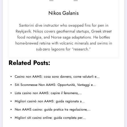
Nikos Galanis
Santorini dive instructor who swapped fins for pen in
Reykjavík. Nikos covers geothermal startups, Greek street
food nostalgia, and Norse saga adaptations. He bottles
home-brewed retsina with volcanic minerals and swims in
sub-zero lagoons for “research.”
Related Posts:
Casino non AAMS: cosa sono davvero, come valutarli e…
Siti Scommesse Non AAMS: Opportunità, Vantaggi e…
Lista casino non AAMS: capire il fenomeno,…
Migliori casinò non AAMS: guida ragionata a…
Non AAMS casino: guida pratica tra regolazione,…
Migliori siti casino online: guida completa per…