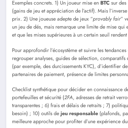
Exemples concrets. 1) Un joueur mise en
BTC
sur des 
(gains de jeu et appréciation de l’actif). Mais l’inverse
prix. 2) Une joueuse adepte de jeux “
provably fair
” v
un jeu de dés, mais remarque une limite de mise qui 
et que les mises supérieures à un certain seuil rendent l
Pour approfondir l’écosystème et suivre les tendances
regrouper analyses, guides de sélection, comparatifs d
(par exemple, des durcissements KYC), d’identifier de n
partenaires de paiement, présence de limites personnal
Checklist synthétique pour décider en connaissance de c
portefeuilles et sécurité (
2FA
, adresses de retrait verr
transparentes ; 6) frais et délais de retraits ; 7) politi
besoin) ; 10) outils de
jeu responsable
(plafonds, pau
meilleure approche pour profiter d’une expérience dur