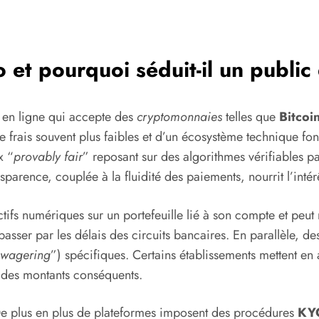
 et pourquoi séduit-il un public
 en ligne qui accepte des
cryptomonnaies
telles que
Bitcoi
 de frais souvent plus faibles et d’un écosystème technique fo
x “
provably fair
” reposant sur des algorithmes vérifiables pa
parence, couplée à la fluidité des paiements, nourrit l’inté
tifs numériques sur un portefeuille lié à son compte et peu
 passer par les délais des circuits bancaires. En parallèle, 
wagering
”) spécifiques. Certains établissements mettent en a
t des montants conséquents.
 De plus en plus de plateformes imposent des procédures
KY