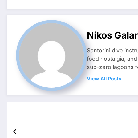
Nikos Gala
Santorini dive inst
food nostalgia, an
sub-zero lagoons f
View All Posts