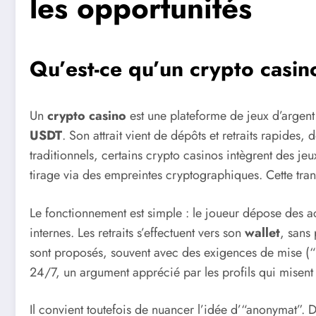
les opportunités
Qu’est-ce qu’un crypto casino
Un
crypto casino
est une plateforme de jeux d’argent
USDT
. Son attrait vient de dépôts et retraits rapides,
traditionnels, certains crypto casinos intègrent des jeu
tirage via des empreintes cryptographiques. Cette trans
Le fonctionnement est simple : le joueur dépose des ac
internes. Les retraits s’effectuent vers son
wallet
, sans
sont proposés, souvent avec des exigences de mise (“
24/7, un argument apprécié par les profils qui misen
Il convient toutefois de nuancer l’idée d’“anonymat”.