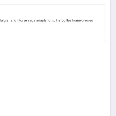
ostalgia, and Norse saga adaptations. He bottles home-brewed