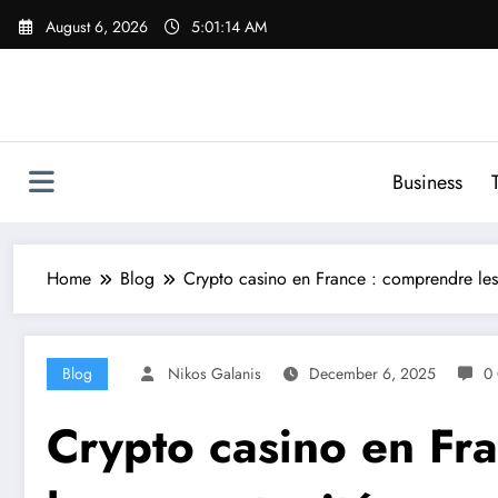
Skip
August 6, 2026
5:01:15 AM
to
content
Business
Home
Blog
Crypto casino en France : comprendre les e
Blog
Nikos Galanis
December 6, 2025
0
Crypto casino en Fra