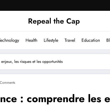
Repeal the Cap
Technology
Health
Lifestyle
Travel
Education
B
njeux, les risques et les opportunités
 Comments
nce : comprendre les en