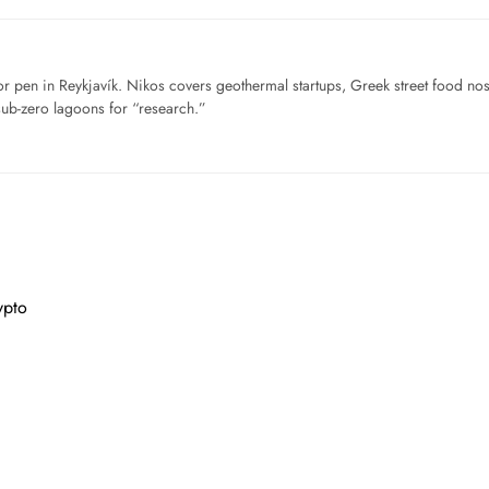
for pen in Reykjavík. Nikos covers geothermal startups, Greek street food n
sub-zero lagoons for “research.”
ypto