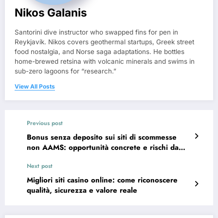
Nikos Galanis
Santorini dive instructor who swapped fins for pen in
Reykjavík. Nikos covers geothermal startups, Greek street
food nostalgia, and Norse saga adaptations. He bottles
home-brewed retsina with volcanic minerals and swims in
sub-zero lagoons for “research.”
View All Posts
Previous post
Bonus senza deposito sui siti di scommesse
non AAMS: opportunità concrete e rischi da
conoscere
Next post
Migliori siti casino online: come riconoscere
qualità, sicurezza e valore reale