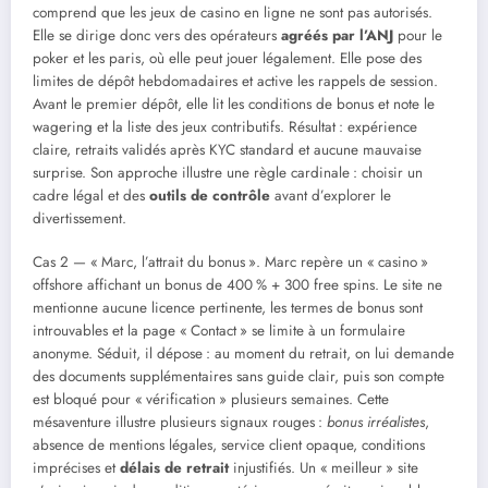
comprend que les jeux de casino en ligne ne sont pas autorisés.
Elle se dirige donc vers des opérateurs
agréés par l’ANJ
pour le
poker et les paris, où elle peut jouer légalement. Elle pose des
limites de dépôt hebdomadaires et active les rappels de session.
Avant le premier dépôt, elle lit les conditions de bonus et note le
wagering et la liste des jeux contributifs. Résultat : expérience
claire, retraits validés après KYC standard et aucune mauvaise
surprise. Son approche illustre une règle cardinale : choisir un
cadre légal et des
outils de contrôle
avant d’explorer le
divertissement.
Cas 2 — « Marc, l’attrait du bonus ». Marc repère un « casino »
offshore affichant un bonus de 400 % + 300 free spins. Le site ne
mentionne aucune licence pertinente, les termes de bonus sont
introuvables et la page « Contact » se limite à un formulaire
anonyme. Séduit, il dépose : au moment du retrait, on lui demande
des documents supplémentaires sans guide clair, puis son compte
est bloqué pour « vérification » plusieurs semaines. Cette
mésaventure illustre plusieurs signaux rouges :
bonus irréalistes
,
absence de mentions légales, service client opaque, conditions
imprécises et
délais de retrait
injustifiés. Un « meilleur » site