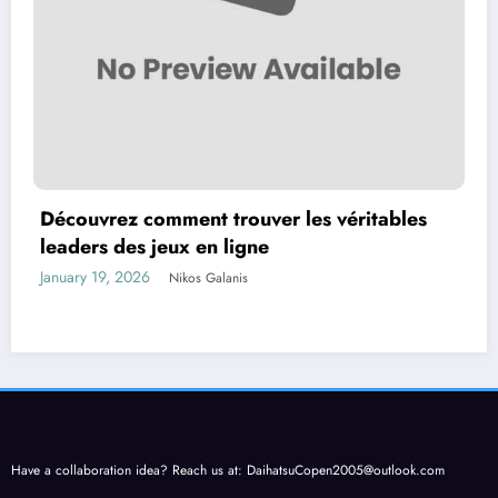
Découvrez comment trouver les véritables
leaders des jeux en ligne
January 19, 2026
Nikos Galanis
Have a collaboration idea? Reach us at:
DaihatsuCopen2005@outlook.com