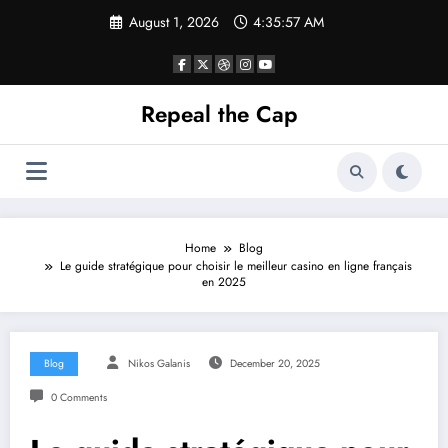
Skip
August 1, 2026
4:35:57 AM
to
content
Repeal the Cap
Home
Blog
Le guide stratégique pour choisir le meilleur casino en ligne français
en 2025
Blog
Nikos Galanis
December 20, 2025
0 Comments