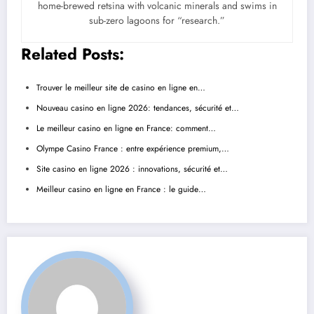
home-brewed retsina with volcanic minerals and swims in
sub-zero lagoons for “research.”
Related Posts:
Trouver le meilleur site de casino en ligne en…
Nouveau casino en ligne 2026: tendances, sécurité et…
Le meilleur casino en ligne en France: comment…
Olympe Casino France : entre expérience premium,…
Site casino en ligne 2026 : innovations, sécurité et…
Meilleur casino en ligne en France : le guide…