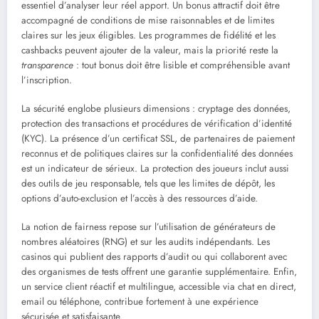
essentiel d’analyser leur réel apport. Un bonus attractif doit être
accompagné de conditions de mise raisonnables et de limites
claires sur les jeux éligibles. Les programmes de fidélité et les
cashbacks peuvent ajouter de la valeur, mais la priorité reste la
transparence
: tout bonus doit être lisible et compréhensible avant
l’inscription.
La sécurité englobe plusieurs dimensions : cryptage des données,
protection des transactions et procédures de vérification d’identité
(KYC). La présence d’un certificat SSL, de partenaires de paiement
reconnus et de politiques claires sur la confidentialité des données
est un indicateur de sérieux. La protection des joueurs inclut aussi
des outils de jeu responsable, tels que les limites de dépôt, les
options d’auto-exclusion et l’accès à des ressources d’aide.
La notion de fairness repose sur l’utilisation de générateurs de
nombres aléatoires (RNG) et sur les audits indépendants. Les
casinos qui publient des rapports d’audit ou qui collaborent avec
des organismes de tests offrent une garantie supplémentaire. Enfin,
un service client réactif et multilingue, accessible via chat en direct,
email ou téléphone, contribue fortement à une expérience
sécurisée et satisfaisante.