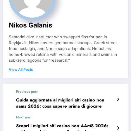
Nikos Galanis
Santorini dive instructor who swapped fins for pen in
Reykjavík. Nikos covers geothermal startups, Greek street
food nostalgia, and Norse saga adaptations. He bottles
home-brewed retsina with volcanic minerals and swims in
sub-zero lagoons for “research.”
View All Posts
Previous post
Guida aggiornata ai migliori siti casino non
aams 2026: cosa sapere prima di giocare
Next post
Scopri i migliori siti casino non AAMS 2026: