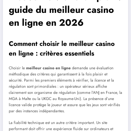
guide du meilleur casino
en ligne en 2026
Comment choisir le
meilleur casino
en ligne
: critères essentiels
Choisir le
meilleur casino en ligne
demande une évaluation
méthodique des critères qui garantissent à la fois plaisir et
sécurité. Parmi les premiers éléments à vérifier, la
licence
et la
régulation sont primordiales : un opérateur sérieux affiche
clairement son organisme de régulation (comme l’ANJ en France, la
MGA à Malte ou la UKGC au Royaume-Uni). La présence d’une
licence valide protège le joueur et assure que les jeux sont vérifiés
par des instances indépendantes.
La fiabilité technique est un autre critère important. Un site
performant doit offrir une expérience fluide sur ordinateurs et