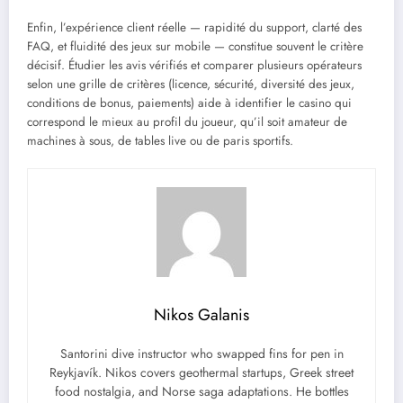
Enfin, l’expérience client réelle — rapidité du support, clarté des
FAQ, et fluidité des jeux sur mobile — constitue souvent le critère
décisif. Étudier les avis vérifiés et comparer plusieurs opérateurs
selon une grille de critères (licence, sécurité, diversité des jeux,
conditions de bonus, paiements) aide à identifier le casino qui
correspond le mieux au profil du joueur, qu’il soit amateur de
machines à sous, de tables live ou de paris sportifs.
Nikos Galanis
Santorini dive instructor who swapped fins for pen in
Reykjavík. Nikos covers geothermal startups, Greek street
food nostalgia, and Norse saga adaptations. He bottles