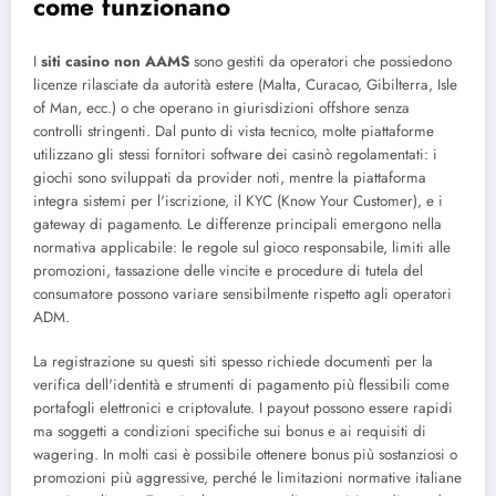
come funzionano
I
siti casino non AAMS
sono gestiti da operatori che possiedono
licenze rilasciate da autorità estere (Malta, Curacao, Gibilterra, Isle
of Man, ecc.) o che operano in giurisdizioni offshore senza
controlli stringenti. Dal punto di vista tecnico, molte piattaforme
utilizzano gli stessi fornitori software dei casinò regolamentati: i
giochi sono sviluppati da provider noti, mentre la piattaforma
integra sistemi per l'iscrizione, il KYC (Know Your Customer), e i
gateway di pagamento. Le differenze principali emergono nella
normativa applicabile: le regole sul gioco responsabile, limiti alle
promozioni, tassazione delle vincite e procedure di tutela del
consumatore possono variare sensibilmente rispetto agli operatori
ADM.
La registrazione su questi siti spesso richiede documenti per la
verifica dell'identità e strumenti di pagamento più flessibili come
portafogli elettronici e criptovalute. I payout possono essere rapidi
ma soggetti a condizioni specifiche sui bonus e ai requisiti di
wagering. In molti casi è possibile ottenere bonus più sostanziosi o
promozioni più aggressive, perché le limitazioni normative italiane