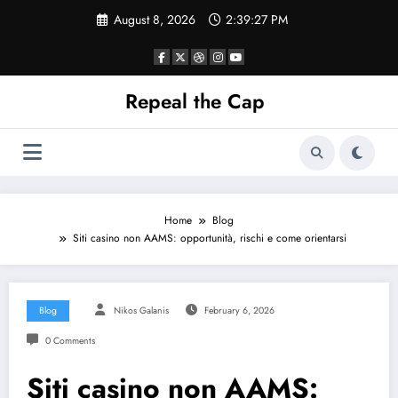
Skip
August 8, 2026
2:39:28 PM
to
content
Repeal the Cap
Home
Blog
Siti casino non AAMS: opportunità, rischi e come orientarsi
Blog
Nikos Galanis
February 6, 2026
0 Comments
Siti casino non AAMS: