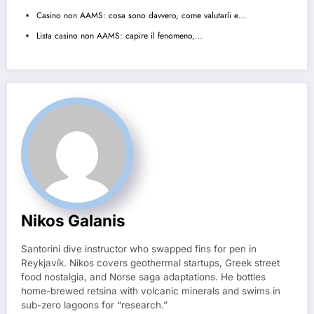
Casino non AAMS: cosa sono davvero, come valutarli e…
Lista casino non AAMS: capire il fenomeno,…
Nikos Galanis
Santorini dive instructor who swapped fins for pen in
Reykjavík. Nikos covers geothermal startups, Greek street
food nostalgia, and Norse saga adaptations. He bottles
home-brewed retsina with volcanic minerals and swims in
sub-zero lagoons for “research.”