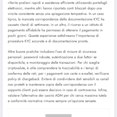
riferito prelievi rapidi e assistenza efficiente utilizzando portafogli
elettronici, mentre altri hanno riportato conti bloccati dopo una
vincita consistente senza una spiegazione tempestiva. In un caso
tipico, la mancata corrispondenza della documentazione KYC ha
causato ritardi di settimane; in un altro, il ricorso a un istituto di
pagamento affidabile ha permesso di ottenere il pagamento in
pochi giorni. Queste esperienze sottolineano l'importanza di
procedure KYC accurate e di documentazione pronta.
Altre buone pratiche includono l'uso di misure di sicurezza
personali: password robuste, autenticazione a due fattori se
disponibile, e monitoraggio delle transazioni. Per chi sceglie
criptovalute, è utile comprendere la tracciabilità e i tempi di
conferma delle reti; per i pagamenti con carte o e-wallet, verificare
policy di chargeback. Evitare di condividere dati sensibili su canali
non protetti e mantenere copie della corrispondenza con il
supporto clienti può essere decisivo in caso di controversia. Infine,
valutare l'alternativa dei casinò ADM per chi cerca massima tutela
e conformità normativa rimane sempre un'opzione sensata.