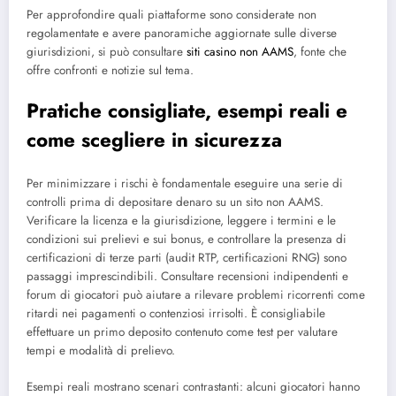
Per approfondire quali piattaforme sono considerate non
regolamentate e avere panoramiche aggiornate sulle diverse
giurisdizioni, si può consultare
siti casino non AAMS
, fonte che
offre confronti e notizie sul tema.
Pratiche consigliate, esempi reali e
come scegliere in sicurezza
Per minimizzare i rischi è fondamentale eseguire una serie di
controlli prima di depositare denaro su un sito non AAMS.
Verificare la licenza e la giurisdizione, leggere i termini e le
condizioni sui prelievi e sui bonus, e controllare la presenza di
certificazioni di terze parti (audit RTP, certificazioni RNG) sono
passaggi imprescindibili. Consultare recensioni indipendenti e
forum di giocatori può aiutare a rilevare problemi ricorrenti come
ritardi nei pagamenti o contenziosi irrisolti. È consigliabile
effettuare un primo deposito contenuto come test per valutare
tempi e modalità di prelievo.
Esempi reali mostrano scenari contrastanti: alcuni giocatori hanno