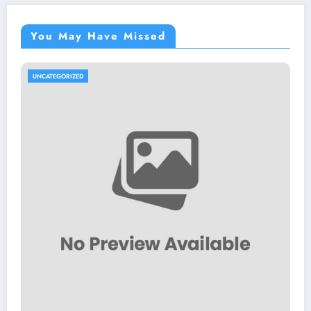
You May Have Missed
UNCATEGORIZED