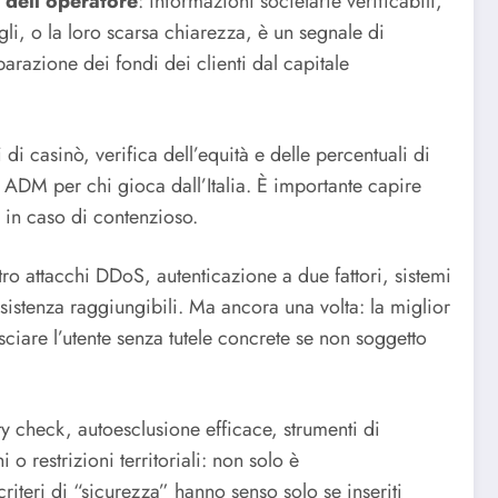
 dell’operatore
: informazioni societarie verificabili,
gli, o la loro scarsa chiarezza, è un segnale di
arazione dei fondi dei clienti dal capitale
 di casinò, verifica dell’equità e delle percentuali di
 ADM per chi gioca dall’Italia. È importante capire
e in caso di contenzioso.
ro attacchi DDoS, autenticazione a due fattori, sistemi
ssistenza raggiungibili. Ma ancora una volta: la miglior
ciare l’utente senza tutele concrete se non soggetto
ity check, autoesclusione efficace, strumenti di
 restrizioni territoriali: non solo è
criteri di “sicurezza” hanno senso solo se inseriti