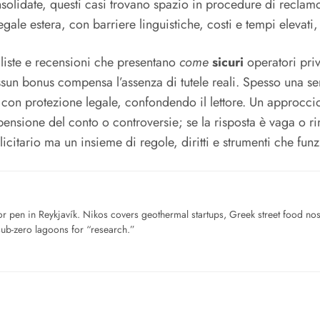
nsolidate, questi casi trovano spazio in procedure di reclamo
egale estera, con barriere linguistiche, costi e tempi elevat
 liste e recensioni che presentano
come
sicuri
operatori priv
ssun bonus compensa l’assenza di tutele reali. Spesso una s
a con protezione legale, confondendo il lettore. Un approcci
pensione del conto o controversie; se la risposta è vaga o ri
licitario ma un insieme di regole, diritti e strumenti che f
for pen in Reykjavík. Nikos covers geothermal startups, Greek street food n
sub-zero lagoons for “research.”