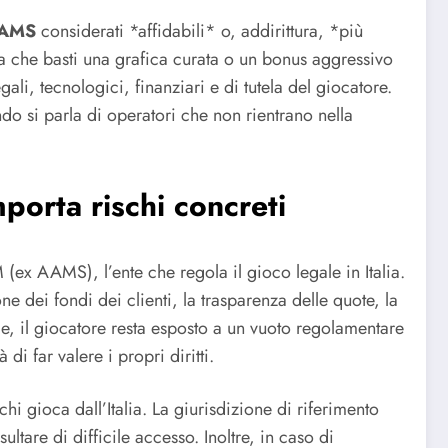
AAMS
considerati *affidabili* o, addirittura, *più
a che basti una grafica curata o un bonus aggressivo
ali, tecnologici, finanziari e di tutela del giocatore.
ndo si parla di operatori che non rientrano nella
rta rischi concreti
M (ex AAMS), l’ente che regola il gioco legale in Italia.
e dei fondi dei clienti, la trasparenza delle quote, la
ce, il giocatore resta esposto a un vuoto regolamentare
di far valere i propri diritti.
hi gioca dall’Italia. La giurisdizione di riferimento
ultare di difficile accesso. Inoltre, in caso di