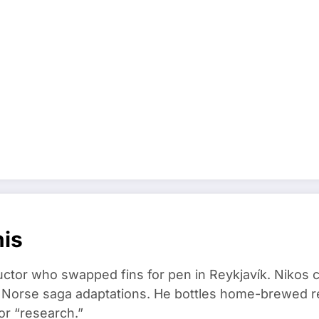
nis
ructor who swapped fins for pen in Reykjavík. Nikos
d Norse saga adaptations. He bottles home-brewed re
or “research.”