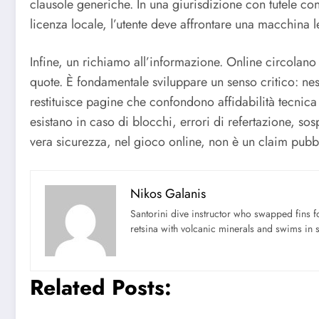
clausole generiche. In una giurisdizione con tutele co
licenza locale, l’utente deve affrontare una macchina l
Infine, un richiamo all’informazione. Online circolano
quote. È fondamentale sviluppare un senso critico: ne
restituisce pagine che confondono affidabilità tecnic
esistano in caso di blocchi, errori di refertazione, sos
vera sicurezza, nel gioco online, non è un claim pubb
Nikos Galanis
Santorini dive instructor who swapped fins 
retsina with volcanic minerals and swims in 
Related Posts: