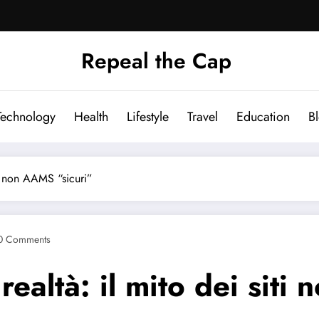
Repeal the Cap
Technology
Health
Lifestyle
Travel
Education
B
ti non AAMS “sicuri”
0 Comments
ealtà: il mito dei siti