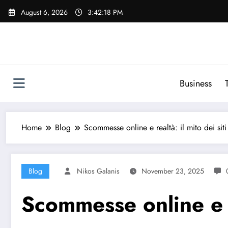
Skip
August 6, 2026
3:42:19 PM
to
content
Business
Home
Blog
Scommesse online e realtà: il mito dei si
Blog
Nikos Galanis
November 23, 2025
Scommesse online e r