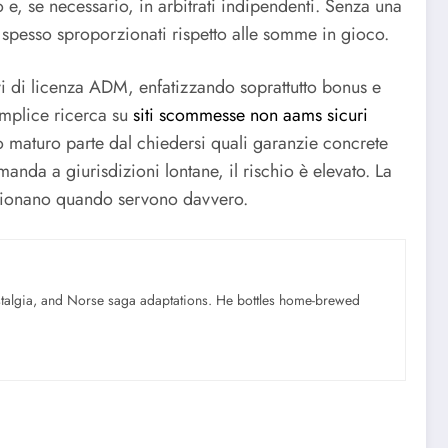
 e, se necessario, in arbitrati indipendenti. Senza una
i, spesso sproporzionati rispetto alle somme in gioco.
i di licenza ADM, enfatizzando soprattutto bonus e
emplice ricerca su
siti scommesse non aams sicuri
o maturo parte dal chiedersi quali garanzie concrete
manda a giurisdizioni lontane, il rischio è elevato. La
unzionano quando servono davvero.
ostalgia, and Norse saga adaptations. He bottles home-brewed