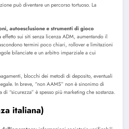
azione può diventare un percorso tortuoso. La
oni, autoesclusione e strumenti di gioco
a effetto sui siti senza licenza ADM, aumentando il
ascondono termini poco chiari, rollover e limitazioni
egole bilanciate e un arbitro imparziale a cui
pagamenti, blocchi dei metodi di deposito, eventuali
de legale. In breve, “non AAMS” non è sinonimo di
idea di “sicurezza” è spesso più marketing che sostanza.
za italiana)