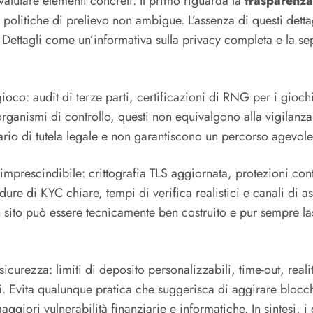
alutare elementi concreti. Il primo riguarda la
trasparenza
 politiche di prelievo non ambigue. L’assenza di questi detta
 Dettagli come un’informativa sulla privacy completa e la sep
ioco: audit di terze parti, certificazioni di RNG per i giochi
rganismi di controllo, questi non equivalgono alla vigilanza
vario di tutela legale e non garantiscono un percorso agevol
imprescindibile: crittografia TLS aggiornata, protezioni cont
ure di KYC chiare, tempi di verifica realistici e canali di a
n sito può essere tecnicamente ben costruito e pur sempre las
sicurezza: limiti di deposito personalizzabili, time-out, real
Evita qualunque pratica che suggerisca di aggirare blocchi o
giori vulnerabilità finanziarie e informatiche. In sintesi, i 