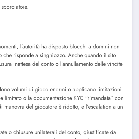
 scorciatoie.
momenti, l’autorità ha disposto blocchi a domini non
to che risponde a singhiozzo. Anche quando il sito
usura inattesa del conto o l’annullamento delle vincite
hiedono volumi di gioco enormi o applicano limitazioni
ssere limitato o la documentazione KYC “rimandata” con
i manovra del giocatore è ridotto, e l’escalation a un
tate o chiusure unilaterali del conto, giustificate da