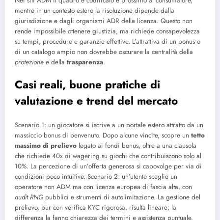
Nei siti ADM il quadro è codificato e prossimo al consumatore,
mentre in un contesto estero la risoluzione dipende dalla
giurisdizione e dagli organismi ADR della licenza. Questo non
rende impossibile ottenere giustizia, ma richiede consapevolezza
su tempi, procedure e garanzie effettive. L’attrattiva di un bonus o
di un catalogo ampio non dovrebbe oscurare la centralità della
protezione
e della
trasparenza
.
Casi reali, buone pratiche di
valutazione e trend del mercato
Scenario 1: un giocatore si iscrive a un portale estero attratto da un
massiccio bonus di benvenuto. Dopo alcune vincite, scopre un
tetto
massimo di prelievo
legato ai fondi bonus, oltre a una clausola
che richiede 40x di wagering su giochi che contribuiscono solo al
10%. La percezione di un’offerta generosa si capovolge per via di
condizioni poco intuitive. Scenario 2: un’utente sceglie un
operatore non ADM ma con licenza europea di fascia alta, con
audit RNG
pubblici e strumenti di autolimitazione. La gestione del
prelievo, pur con verifica KYC rigorosa, risulta lineare; la
differenza la fanno chiarezza dei termini e assistenza puntuale.