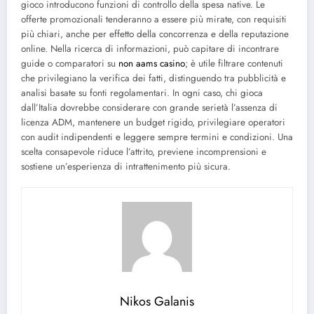
gioco introducono funzioni di controllo della spesa native. Le
offerte promozionali tenderanno a essere più mirate, con requisiti
più chiari, anche per effetto della concorrenza e della reputazione
online. Nella ricerca di informazioni, può capitare di incontrare
guide o comparatori su
non aams casino
; è utile filtrare contenuti
che privilegiano la verifica dei fatti, distinguendo tra pubblicità e
analisi basate su fonti regolamentari. In ogni caso, chi gioca
dall’Italia dovrebbe considerare con grande serietà l’assenza di
licenza ADM, mantenere un budget rigido, privilegiare operatori
con audit indipendenti e leggere sempre termini e condizioni. Una
scelta consapevole riduce l’attrito, previene incomprensioni e
sostiene un’esperienza di intrattenimento più sicura.
Nikos Galanis