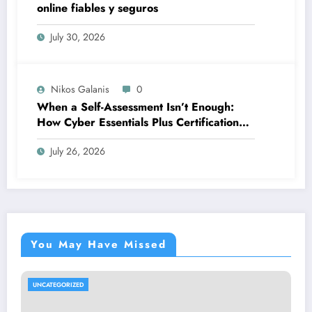
online fiables y seguros
July 30, 2026
Nikos Galanis
0
When a Self-Assessment Isn’t Enough:
How Cyber Essentials Plus Certification
Proves Your Security Posture in the Real
July 26, 2026
World
You May Have Missed
UNCATEGORIZED