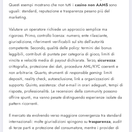
Questi esempi mostrano che non tutti i
casino non AAMS
sono
uguali: standard, reputazione e trasparenza pesano più del
marketing.
Valutare un operatore richiede un approccio semplice ma
rigoroso. Primo, controllo licenza: numero, ente rilasciante,
giurisdizione, riferimenti verificabili sul sito dell’autorità
competente. Secondo, qualità delle policy: termini dei bonus
leggibili, contributi di puntata per categoria di gioco, limiti di
vincita e velocità media di payout dichiarata. Terzo,
sicurezza
:
crittografia, protezione dei dati, procedure AML/KYC coerenti e
non arbitrarie. Quarto, strumenti di
responsible gaming
: limiti
depositi, reality check, autoesclusione, link a organizzazioni di
supporto. Quinto, assistenza: chat e-mail in orari adeguati, tempi di
risposta, professionalità. Le recensioni della community possono
offrire spunti, ma vanno pesate distinguendo esperienze isolate da
pattern ricorrenti.
Il mercato sta evolvendo verso maggiore convergenza tra standard
internazionali: molte giurisdizioni spingono su
trasparenza
, audit
di terze parti e protezione del consumatore, mentre i provider di