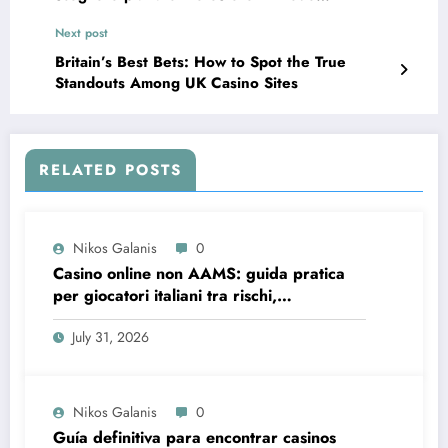
consapevole
Next post
Britain’s Best Bets: How to Spot the True
Standouts Among UK Casino Sites
RELATED POSTS
Nikos Galanis
0
Casino online non AAMS: guida pratica
per giocatori italiani tra rischi,
opportunità e verifiche
July 31, 2026
Nikos Galanis
0
Guía definitiva para encontrar casinos