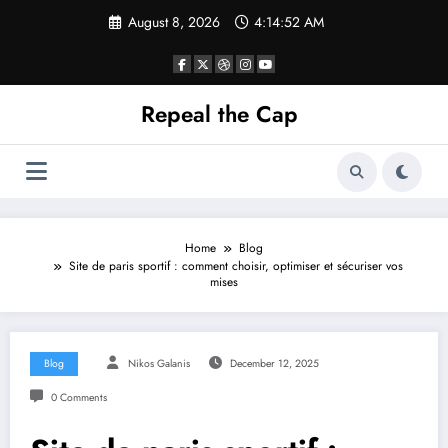
Skip
August 8, 2026
4:14:53 AM
to
content
Repeal the Cap
Home
Blog
Site de paris sportif : comment choisir, optimiser et sécuriser vos
mises
Blog
Nikos Galanis
December 12, 2025
0 Comments