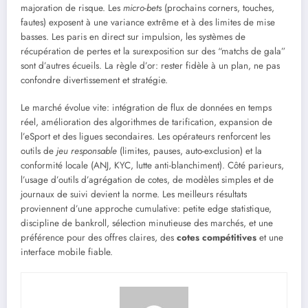
majoration de risque. Les
micro-bets
(prochains corners, touches,
fautes) exposent à une variance extrême et à des limites de mise
basses. Les paris en direct sur impulsion, les systèmes de
récupération de pertes et la surexposition sur des “matchs de gala”
sont d’autres écueils. La règle d’or: rester fidèle à un plan, ne pas
confondre divertissement et stratégie.
Le marché évolue vite: intégration de flux de données en temps
réel, amélioration des algorithmes de tarification, expansion de
l’eSport et des ligues secondaires. Les opérateurs renforcent les
outils de
jeu responsable
(limites, pauses, auto-exclusion) et la
conformité locale (ANJ, KYC, lutte anti-blanchiment). Côté parieurs,
l’usage d’outils d’agrégation de cotes, de modèles simples et de
journaux de suivi devient la norme. Les meilleurs résultats
proviennent d’une approche cumulative: petite edge statistique,
discipline de bankroll, sélection minutieuse des marchés, et une
préférence pour des offres claires, des
cotes compétitives
et une
interface mobile fiable.