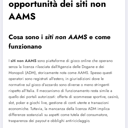
opportunità dei siti non
AAMS
Cosa sono i
siti non AAMS
e come
funzionano
I
siti non AAMS
sono piattaforme di gioco online che operano
senza la licenza rilasciata dall'Agenzia delle Dogane e dei
Monopoli (ADM), storicamente nota come AAMS. Spesso questi
operatori sono registrati all'estero, in giurisdizioni dove le
normative sul gioco d'azzardo sono diverse o meno stringenti
rispetto all'Italia. Il meccanismo di funzionamento resta simile a
quello dei portali autorizzati: offerta di scommesse sportive, casinò,
slot, poker e giochi live, gestione di conti utente e transazioni
economiche. Tuttavia, la mancanza della licenza ADM implica
differenze sostanziali su aspetti come tutela del consumatore,
trasparenza dei payout e obblighi antiriciclaggio.