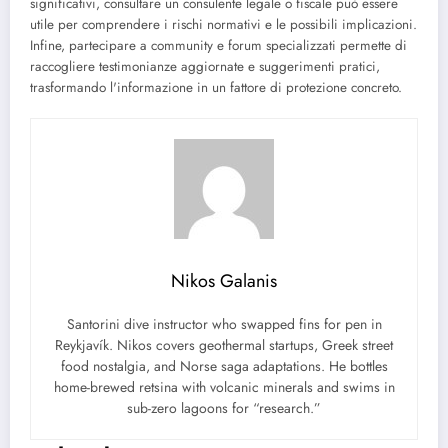
significativi, consultare un consulente legale o fiscale può essere
utile per comprendere i rischi normativi e le possibili implicazioni.
Infine, partecipare a community e forum specializzati permette di
raccogliere testimonianze aggiornate e suggerimenti pratici,
trasformando l'informazione in un fattore di protezione concreto.
Nikos Galanis
Santorini dive instructor who swapped fins for pen in
Reykjavík. Nikos covers geothermal startups, Greek street
food nostalgia, and Norse saga adaptations. He bottles
home-brewed retsina with volcanic minerals and swims in
sub-zero lagoons for “research.”