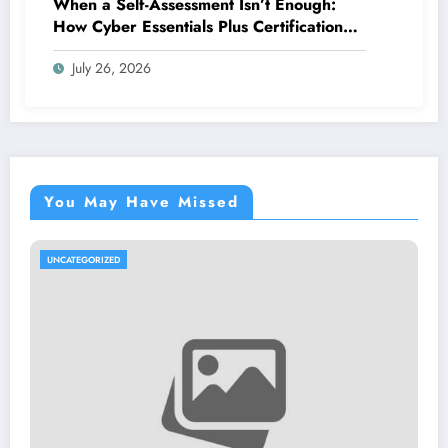
When a Self-Assessment Isn’t Enough:
How Cyber Essentials Plus Certification
Proves Your Security Posture in the Real
July 26, 2026
World
You May Have Missed
UNCATEGORIZED