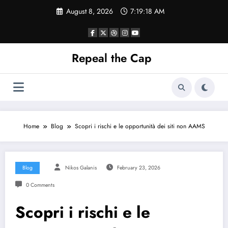
Skip
August 8, 2026
7:19:19 AM
to
content
Repeal the Cap
Home
Blog
Scopri i rischi e le opportunità dei siti non AAMS
Blog
Nikos Galanis
February 23, 2026
0 Comments
Scopri i rischi e le