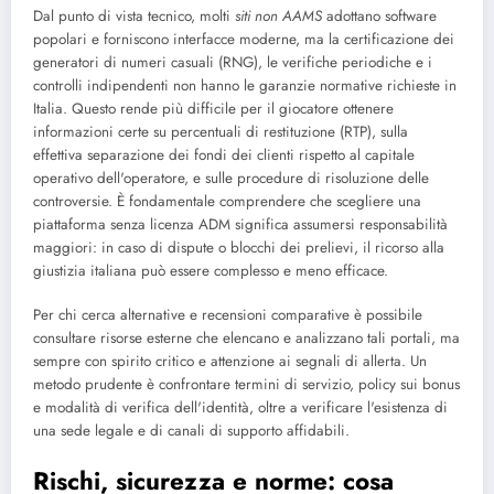
Dal punto di vista tecnico, molti
siti non AAMS
adottano software
popolari e forniscono interfacce moderne, ma la certificazione dei
generatori di numeri casuali (RNG), le verifiche periodiche e i
controlli indipendenti non hanno le garanzie normative richieste in
Italia. Questo rende più difficile per il giocatore ottenere
informazioni certe su percentuali di restituzione (RTP), sulla
effettiva separazione dei fondi dei clienti rispetto al capitale
operativo dell'operatore, e sulle procedure di risoluzione delle
controversie. È fondamentale comprendere che scegliere una
piattaforma senza licenza ADM significa assumersi responsabilità
maggiori: in caso di dispute o blocchi dei prelievi, il ricorso alla
giustizia italiana può essere complesso e meno efficace.
Per chi cerca alternative e recensioni comparative è possibile
consultare risorse esterne che elencano e analizzano tali portali, ma
sempre con spirito critico e attenzione ai segnali di allerta. Un
metodo prudente è confrontare termini di servizio, policy sui bonus
e modalità di verifica dell'identità, oltre a verificare l'esistenza di
una sede legale e di canali di supporto affidabili.
Rischi, sicurezza e norme: cosa