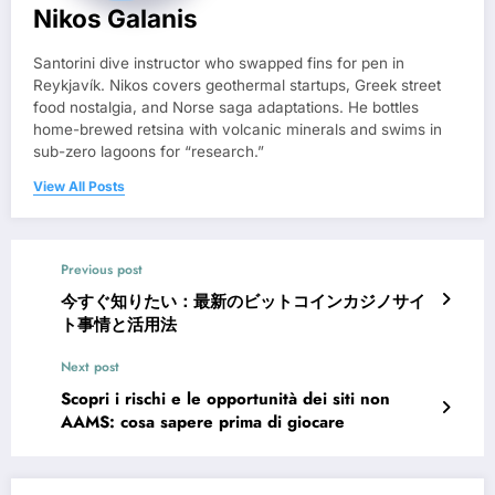
Nikos Galanis
Santorini dive instructor who swapped fins for pen in
Reykjavík. Nikos covers geothermal startups, Greek street
food nostalgia, and Norse saga adaptations. He bottles
home-brewed retsina with volcanic minerals and swims in
sub-zero lagoons for “research.”
View All Posts
Previous post
今すぐ知りたい：最新のビットコインカジノサイ
ト事情と活用法
Next post
Scopri i rischi e le opportunità dei siti non
AAMS: cosa sapere prima di giocare