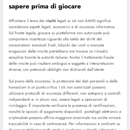
sapere prima di giocare
Affrontare il tema dei
rischi
legati ai siti non AAMS significa
considerare aspetti legali, economici e di sicurezza informatica.
Sul fronte legale, giocare su piattaforme non autorizzate può
comportare incertezze riguardo alla tutela dei diritti del
consumatore: eventuali frodi, blocchi dei conti o mancate
erogazioni delle vincite potrebbero non trovare un rimedio
semplice tramite le autorità italiane. Anche il trattamento fiscale
delle vincite può risultare ambiguo e soggetto a interpretazioni
diverse, con potenziali obblighi non dichiarati dall'utente.
Sul piano della sicurezza, la protezione dei dati personali e delle
transazioni è un punto critico. I siti non autorizzati possono
utilizzare protocolli di sicurezza differenti, non sottoporsi a controlli
indipendenti e, in alcuni casi, essere legati a operazioni di
riciclaggio. È importante verificare la presenza di certificazioni,
nonché le opzioni di pagamento disponibili: portafogli elettronici e
criptovalute possono offrire maggiore anonimato ma anche minore
tracciabilità in caso di controversie. Per informazioni e confronti su
diverse piattaforme molti utenti si rivolgono a elenchi informativi,