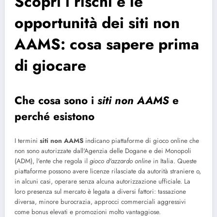
Scopri i rischi e le
opportunità dei siti non
AAMS: cosa sapere prima
di giocare
Che cosa sono i
siti non AAMS
e
perché esistono
I termini
siti non AAMS
indicano piattaforme di gioco online che
non sono autorizzate dall'Agenzia delle Dogane e dei Monopoli
(ADM), l'ente che regola il
gioco d'azzardo online
in Italia. Queste
piattaforme possono avere licenze rilasciate da autorità straniere o,
in alcuni casi, operare senza alcuna autorizzazione ufficiale. La
loro presenza sul mercato è legata a diversi fattori: tassazione
diversa, minore burocrazia, approcci commerciali aggressivi
come bonus elevati e promozioni molto vantaggiose.