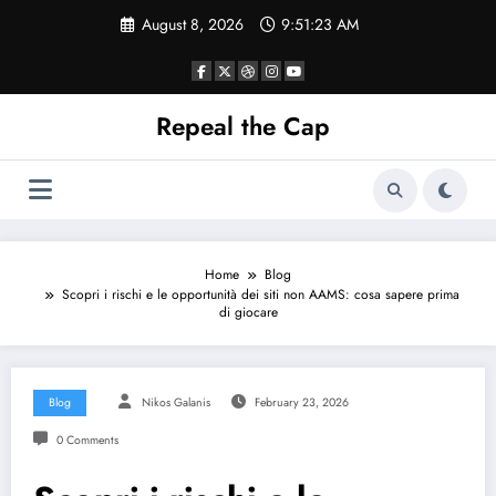
Skip
August 8, 2026
9:51:24 AM
to
content
Repeal the Cap
Home
Blog
Scopri i rischi e le opportunità dei siti non AAMS: cosa sapere prima
di giocare
Blog
Nikos Galanis
February 23, 2026
0 Comments