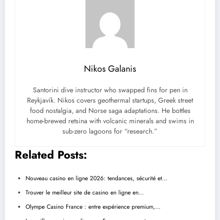
Nikos Galanis
Santorini dive instructor who swapped fins for pen in
Reykjavík. Nikos covers geothermal startups, Greek street
food nostalgia, and Norse saga adaptations. He bottles
home-brewed retsina with volcanic minerals and swims in
sub-zero lagoons for “research.”
Related Posts:
Nouveau casino en ligne 2026: tendances, sécurité et…
Trouver le meilleur site de casino en ligne en…
Olympe Casino France : entre expérience premium,…