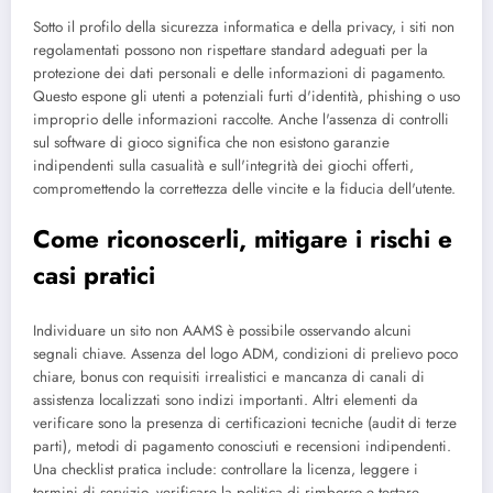
Sotto il profilo della sicurezza informatica e della privacy, i siti non
regolamentati possono non rispettare standard adeguati per la
protezione dei dati personali e delle informazioni di pagamento.
Questo espone gli utenti a potenziali furti d'identità, phishing o uso
improprio delle informazioni raccolte. Anche l'assenza di controlli
sul software di gioco significa che non esistono garanzie
indipendenti sulla casualità e sull'integrità dei giochi offerti,
compromettendo la correttezza delle vincite e la fiducia dell'utente.
Come riconoscerli, mitigare i rischi e
casi pratici
Individuare un sito non AAMS è possibile osservando alcuni
segnali chiave. Assenza del logo ADM, condizioni di prelievo poco
chiare, bonus con requisiti irrealistici e mancanza di canali di
assistenza localizzati sono indizi importanti. Altri elementi da
verificare sono la presenza di certificazioni tecniche (audit di terze
parti), metodi di pagamento conosciuti e recensioni indipendenti.
Una checklist pratica include: controllare la licenza, leggere i
termini di servizio, verificare la politica di rimborso e testare