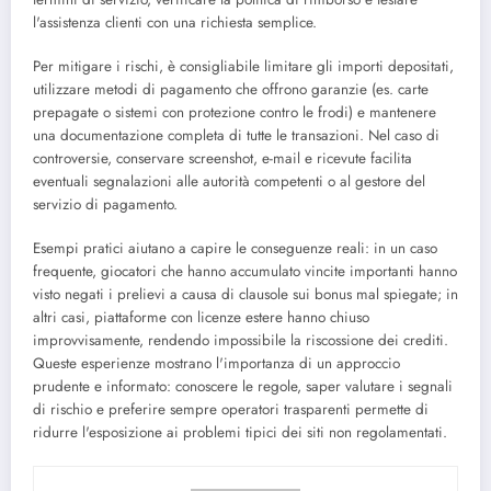
l'assistenza clienti con una richiesta semplice.
Per mitigare i rischi, è consigliabile limitare gli importi depositati,
utilizzare metodi di pagamento che offrono garanzie (es. carte
prepagate o sistemi con protezione contro le frodi) e mantenere
una documentazione completa di tutte le transazioni. Nel caso di
controversie, conservare screenshot, e-mail e ricevute facilita
eventuali segnalazioni alle autorità competenti o al gestore del
servizio di pagamento.
Esempi pratici aiutano a capire le conseguenze reali: in un caso
frequente, giocatori che hanno accumulato vincite importanti hanno
visto negati i prelievi a causa di clausole sui bonus mal spiegate; in
altri casi, piattaforme con licenze estere hanno chiuso
improvvisamente, rendendo impossibile la riscossione dei crediti.
Queste esperienze mostrano l'importanza di un approccio
prudente e informato: conoscere le regole, saper valutare i segnali
di rischio e preferire sempre operatori trasparenti permette di
ridurre l'esposizione ai problemi tipici dei siti non regolamentati.