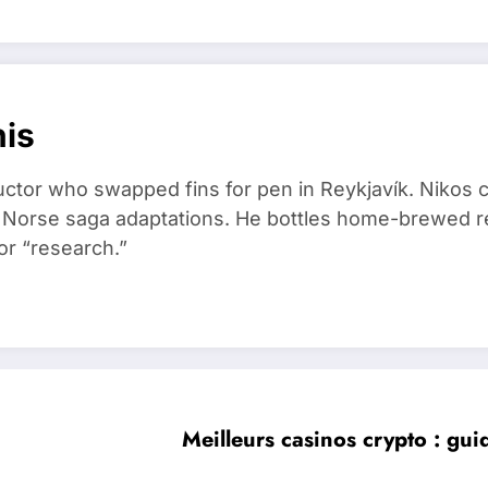
nis
ructor who swapped fins for pen in Reykjavík. Nikos
d Norse saga adaptations. He bottles home-brewed re
or “research.”
Meilleurs casinos crypto : gu