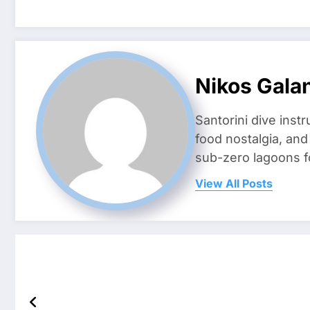
Nikos Gala
Santorini dive inst
food nostalgia, an
sub-zero lagoons f
View All Posts