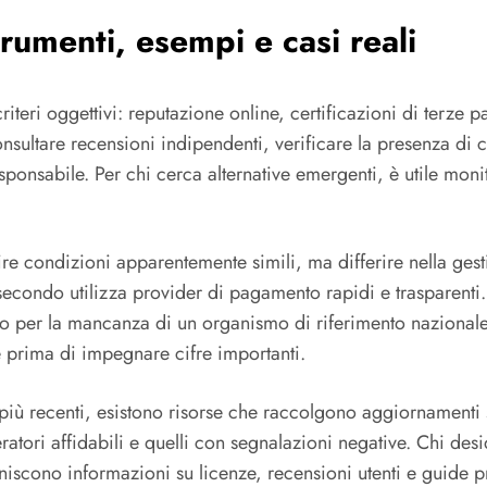
rumenti, esempi e casi reali
eri oggettivi: reputazione online, certificazioni di terze pa
nsultare recensioni indipendenti, verificare la presenza di c
esponsabile. Per chi cerca alternative emergenti, è utile moni
re condizioni apparentemente simili, ma differire nella gest
econdo utilizza provider di pagamento rapidi e trasparenti
o per la mancanza di un organismo di riferimento nazionale
e prima di impegnare cifre importanti.
iù recenti, esistono risorse che raccolgono aggiornamenti su
atori affidabili e quelli con segnalazioni negative. Chi des
niscono informazioni su licenze, recensioni utenti e guide pr