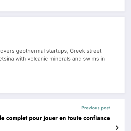
 covers geothermal startups, Greek street
tsina with volcanic minerals and swims in
Previous post
ide complet pour jouer en toute confiance