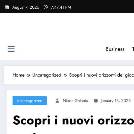
Skip
August 7, 2026
7:47:42 PM
to
content
Business
Home
Uncategorized
Scopri i nuovi orizzonti del gio
Uncategorized
Nikos Galanis
January 18, 2026
Scopri i nuovi orizz