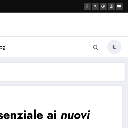
log
senziale ai
nuovi