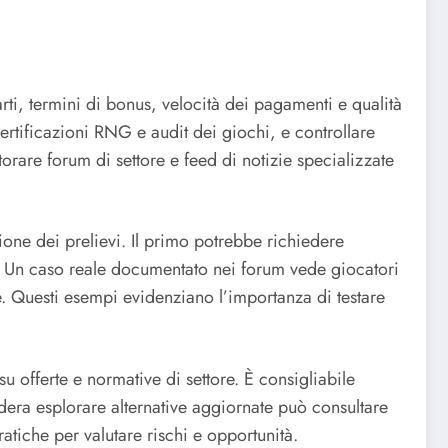
rti, termini di bonus, velocità dei pagamenti e qualità
ertificazioni RNG e audit dei giochi, e controllare
torare forum di settore e feed di notizie specializzate
ione dei prelievi. Il primo potrebbe richiedere
. Un caso reale documentato nei forum vede giocatori
. Questi esempi evidenziano l’importanza di testare
 offerte e normative di settore. È consigliabile
idera esplorare alternative aggiornate può consultare
atiche per valutare rischi e opportunità.