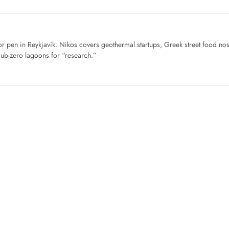
for pen in Reykjavík. Nikos covers geothermal startups, Greek street food n
sub-zero lagoons for “research.”