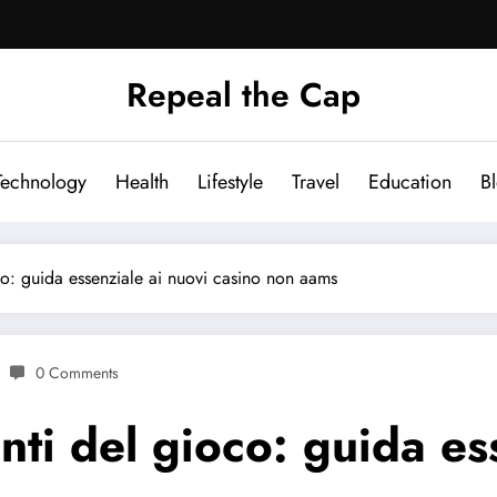
Repeal the Cap
Technology
Health
Lifestyle
Travel
Education
B
co: guida essenziale ai nuovi casino non aams
0 Comments
onti del gioco: guida es