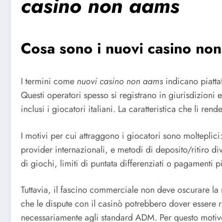
casino non aams
Cosa sono i
nuovi casino no
I termini come
nuovi casino non aams
indicano piatta
Questi operatori spesso si registrano in giurisdizioni 
inclusi i giocatori italiani. La caratteristica che li r
I motivi per cui attraggono i giocatori sono molteplic
provider internazionali, e metodi di deposito/ritiro div
di giochi, limiti di puntata differenziati o pagamenti pi
Tuttavia, il fascino commerciale non deve oscurare la 
che le dispute con il casinò potrebbero dover essere r
necessariamente agli standard ADM. Per questo motivo, è