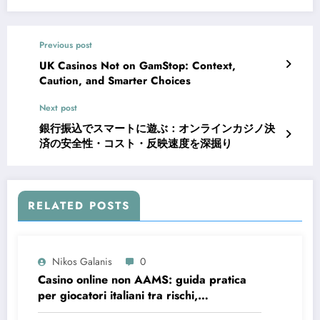
Previous post
UK Casinos Not on GamStop: Context,
Caution, and Smarter Choices
Next post
銀行振込でスマートに遊ぶ：オンラインカジノ決
済の安全性・コスト・反映速度を深掘り
RELATED POSTS
Nikos Galanis
0
Casino online non AAMS: guida pratica
per giocatori italiani tra rischi,
opportunità e verifiche