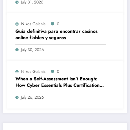
July 31, 2026
Nikos Galanis
0
Guía definitiva para encontrar casinos
online fiables y seguros
July 30, 2026
Nikos Galanis
0
When a Self-Assessment Isn’t Enough:
How Cyber Essentials Plus Certification
Proves Your Security Posture in the Real
July 26, 2026
World