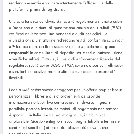
rendendo essenziale valutare attentamente l’affidabilità della
piattaforma prima di registrarsi.
Una caratteristica condivisa dai casinò regolamentati, anche esteri,
è l’adozione di sistemi di generazione casuale dei risultati (
RNG
)
verificati da laboratori indipendenti e audit periodici. Le
giurisdizioni più strutturate richiedono test di conformità su payout,
RTP
teorico e protocolli di sicurezza, oltre a politiche di
gioco
responsabile
come limiti di deposito, strumenti di autoesclusione
e verifiche sull’età. Tuttavia, il livello di enforcement dipende dal
regolatore: realtà come UKGC e MGA sono note per controlli severi
e sanzioni tempestive, mentre altre licenze possono essere più
flessibili.
I
non AAMS casino
spesso attraggono per un’offerta ampia: bonus
personalizzati, librerie di slot provenienti da provider
internazionali e tavoli live con croupier in diverse lingue. In
parallelo, possono introdurre metodi di pagamento non sempre
disponibili in Italia, inclusi wallet digitali e, in alcuni casi,
criptovalute. Questo ventaglio si accompagna talvolta a termini e
condizioni specifici (ad esempio rollover più elevati), che
richiedono lettura attenta.