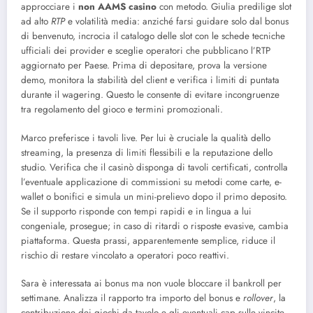
approcciare i
non AAMS casino
con metodo. Giulia predilige slot
ad alto
RTP
e volatilità media: anziché farsi guidare solo dal bonus
di benvenuto, incrocia il catalogo delle slot con le schede tecniche
ufficiali dei provider e sceglie operatori che pubblicano l’RTP
aggiornato per Paese. Prima di depositare, prova la versione
demo, monitora la stabilità del client e verifica i limiti di puntata
durante il wagering. Questo le consente di evitare incongruenze
tra regolamento del gioco e termini promozionali.
Marco preferisce i tavoli live. Per lui è cruciale la qualità dello
streaming, la presenza di limiti flessibili e la reputazione dello
studio. Verifica che il casinò disponga di tavoli certificati, controlla
l’eventuale applicazione di commissioni su metodi come carte, e-
wallet o bonifici e simula un mini-prelievo dopo il primo deposito.
Se il supporto risponde con tempi rapidi e in lingua a lui
congeniale, prosegue; in caso di ritardi o risposte evasive, cambia
piattaforma. Questa prassi, apparentemente semplice, riduce il
rischio di restare vincolato a operatori poco reattivi.
Sara è interessata ai bonus ma non vuole bloccare il bankroll per
settimane. Analizza il rapporto tra importo del bonus e
rollover
, la
contribuzione dei giochi da tavolo e gli eventuali cap sulle vincite