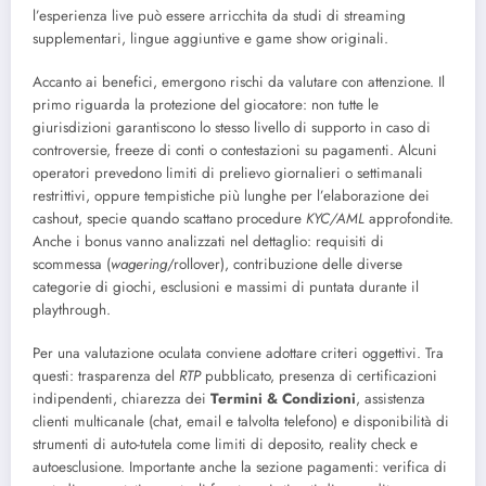
l’esperienza live può essere arricchita da studi di streaming
supplementari, lingue aggiuntive e game show originali.
Accanto ai benefici, emergono rischi da valutare con attenzione. Il
primo riguarda la protezione del giocatore: non tutte le
giurisdizioni garantiscono lo stesso livello di supporto in caso di
controversie, freeze di conti o contestazioni su pagamenti. Alcuni
operatori prevedono limiti di prelievo giornalieri o settimanali
restrittivi, oppure tempistiche più lunghe per l’elaborazione dei
cashout, specie quando scattano procedure
KYC/AML
approfondite.
Anche i bonus vanno analizzati nel dettaglio: requisiti di
scommessa (
wagering
/rollover), contribuzione delle diverse
categorie di giochi, esclusioni e massimi di puntata durante il
playthrough.
Per una valutazione oculata conviene adottare criteri oggettivi. Tra
questi: trasparenza del
RTP
pubblicato, presenza di certificazioni
indipendenti, chiarezza dei
Termini & Condizioni
, assistenza
clienti multicanale (chat, email e talvolta telefono) e disponibilità di
strumenti di auto-tutela come limiti di deposito, reality check e
autoesclusione. Importante anche la sezione pagamenti: verifica di