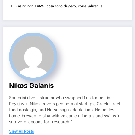
Casino non AAMS: cosa sono davvero, come valutarli e…
Nikos Galanis
Santorini dive instructor who swapped fins for pen in
Reykjavík. Nikos covers geothermal startups, Greek street
food nostalgia, and Norse saga adaptations. He bottles
home-brewed retsina with volcanic minerals and swims in
sub-zero lagoons for “research.”
View All Posts