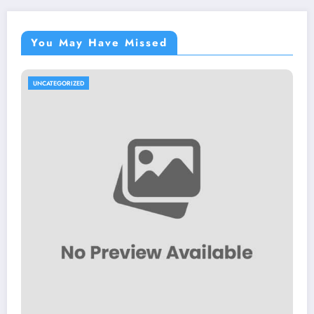
You May Have Missed
UNCATEGORIZED