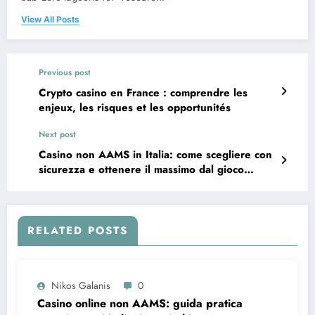
View All Posts
Previous post
Crypto casino en France : comprendre les
enjeux, les risques et les opportunités
Next post
Casino non AAMS in Italia: come scegliere con
sicurezza e ottenere il massimo dal gioco
online
RELATED POSTS
Nikos Galanis
0
Casino online non AAMS: guida pratica