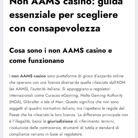
Non AAMS casino: guida
essenziale per scegliere
con consapevolezza
Cosa sono i non AAMS casino e
come funzionano
I
non AAMS casino
sono piattaforme di gioco d’azzardo online
che operano con una
licenza diversa
da quella rilasciata dall’ADM
(ex AAMS), l’autorità italiana. Si appoggiano a regolatori
internazionali come Curacao eGaming, Malta Gaming Authority
(MGA), Gibraltar o Isle of Man. Questo significa che non sono
soggetti al quadro normativo italiano, ma rispettano le regole del
Paese che ha rilasciato la loro licenza. La differenza principale non
è l’illegalità, bensì la
giurisdizione
di riferimento: termini,
risoluzione delle controversie, strumenti di tutela e standard di
compliance variano in base al regolatore.