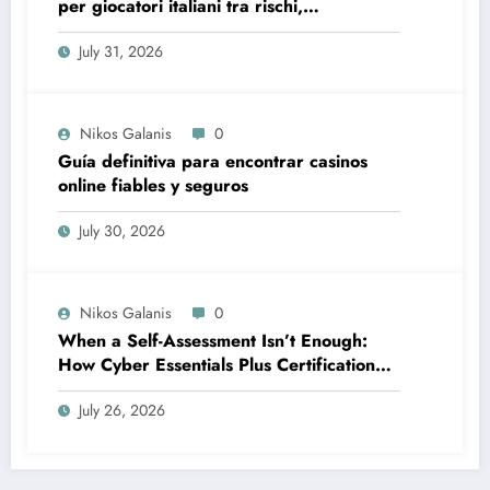
per giocatori italiani tra rischi,
opportunità e verifiche
July 31, 2026
Nikos Galanis
0
Guía definitiva para encontrar casinos
online fiables y seguros
July 30, 2026
Nikos Galanis
0
When a Self-Assessment Isn’t Enough:
How Cyber Essentials Plus Certification
Proves Your Security Posture in the Real
July 26, 2026
World