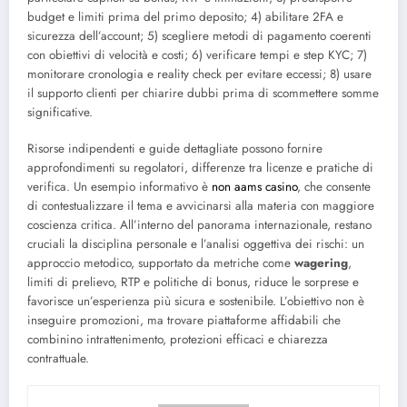
budget e limiti prima del primo deposito; 4) abilitare 2FA e
sicurezza dell’account; 5) scegliere metodi di pagamento coerenti
con obiettivi di velocità e costi; 6) verificare tempi e step KYC; 7)
monitorare cronologia e reality check per evitare eccessi; 8) usare
il supporto clienti per chiarire dubbi prima di scommettere somme
significative.
Risorse indipendenti e guide dettagliate possono fornire
approfondimenti su regolatori, differenze tra licenze e pratiche di
verifica. Un esempio informativo è
non aams casino
, che consente
di contestualizzare il tema e avvicinarsi alla materia con maggiore
coscienza critica. All’interno del panorama internazionale, restano
cruciali la disciplina personale e l’analisi oggettiva dei rischi: un
approccio metodico, supportato da metriche come
wagering
,
limiti di prelievo, RTP e politiche di bonus, riduce le sorprese e
favorisce un’esperienza più sicura e sostenibile. L’obiettivo non è
inseguire promozioni, ma trovare piattaforme affidabili che
combinino intrattenimento, protezioni efficaci e chiarezza
contrattuale.