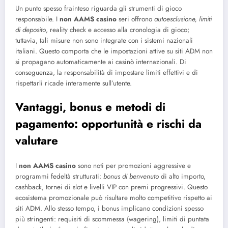
Un punto spesso frainteso riguarda gli strumenti di gioco
responsabile. I
non AAMS casino
seri offrono
autoesclusione, limiti
di deposito
, reality check e accesso alla cronologia di gioco;
tuttavia, tali misure non sono integrate con i sistemi nazionali
italiani. Questo comporta che le impostazioni attive su siti ADM non
si propagano automaticamente ai casinò internazionali. Di
conseguenza, la responsabilità di impostare limiti effettivi e di
rispettarli ricade interamente sull’utente.
Vantaggi, bonus e metodi di
pagamento: opportunità e rischi da
valutare
I
non AAMS casino
sono noti per promozioni aggressive e
programmi fedeltà strutturati:
bonus di benvenuto
di alto importo,
cashback, tornei di slot e livelli VIP con premi progressivi. Questo
ecosistema promozionale può risultare molto competitivo rispetto ai
siti ADM. Allo stesso tempo, i bonus implicano condizioni spesso
più stringenti: requisiti di scommessa (wagering), limiti di puntata