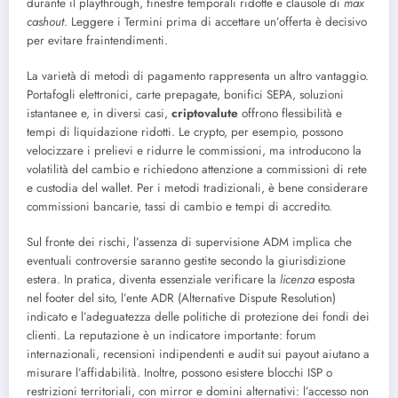
durante il playthrough, finestre temporali ridotte e clausole di
max
cashout
. Leggere i Termini prima di accettare un’offerta è decisivo
per evitare fraintendimenti.
La varietà di metodi di pagamento rappresenta un altro vantaggio.
Portafogli elettronici, carte prepagate, bonifici SEPA, soluzioni
istantanee e, in diversi casi,
criptovalute
offrono flessibilità e
tempi di liquidazione ridotti. Le crypto, per esempio, possono
velocizzare i prelievi e ridurre le commissioni, ma introducono la
volatilità del cambio e richiedono attenzione a commissioni di rete
e custodia del wallet. Per i metodi tradizionali, è bene considerare
commissioni bancarie, tassi di cambio e tempi di accredito.
Sul fronte dei rischi, l’assenza di supervisione ADM implica che
eventuali controversie saranno gestite secondo la giurisdizione
estera. In pratica, diventa essenziale verificare la
licenza
esposta
nel footer del sito, l’ente ADR (Alternative Dispute Resolution)
indicato e l’adeguatezza delle politiche di protezione dei fondi dei
clienti. La reputazione è un indicatore importante: forum
internazionali, recensioni indipendenti e audit sui payout aiutano a
misurare l’affidabilità. Inoltre, possono esistere blocchi ISP o
restrizioni territoriali, con mirror e domini alternativi: l’accesso non