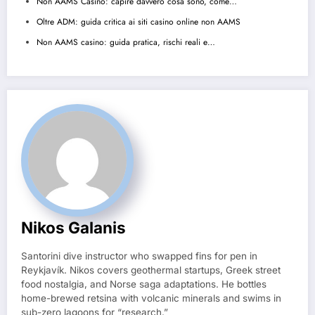
Non AAMS Casino: capire davvero cosa sono, come…
Oltre ADM: guida critica ai siti casino online non AAMS
Non AAMS casino: guida pratica, rischi reali e…
Nikos Galanis
Santorini dive instructor who swapped fins for pen in
Reykjavík. Nikos covers geothermal startups, Greek street
food nostalgia, and Norse saga adaptations. He bottles
home-brewed retsina with volcanic minerals and swims in
sub-zero lagoons for “research.”