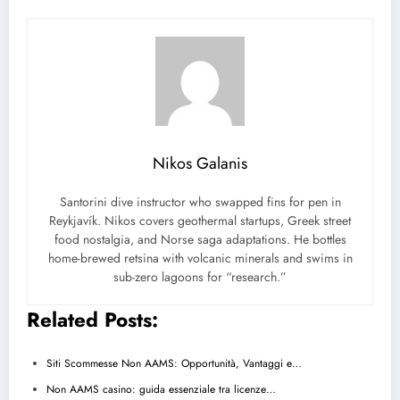
Nikos Galanis
Santorini dive instructor who swapped fins for pen in
Reykjavík. Nikos covers geothermal startups, Greek street
food nostalgia, and Norse saga adaptations. He bottles
home-brewed retsina with volcanic minerals and swims in
sub-zero lagoons for “research.”
Related Posts:
Siti Scommesse Non AAMS: Opportunità, Vantaggi e…
Non AAMS casino: guida essenziale tra licenze…