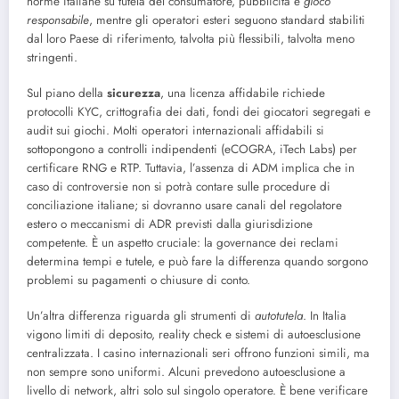
norme italiane su tutela del consumatore, pubblicità e
gioco
responsabile
, mentre gli operatori esteri seguono standard stabiliti
dal loro Paese di riferimento, talvolta più flessibili, talvolta meno
stringenti.
Sul piano della
sicurezza
, una licenza affidabile richiede
protocolli KYC, crittografia dei dati, fondi dei giocatori segregati e
audit sui giochi. Molti operatori internazionali affidabili si
sottopongono a controlli indipendenti (eCOGRA, iTech Labs) per
certificare RNG e RTP. Tuttavia, l’assenza di ADM implica che in
caso di controversie non si potrà contare sulle procedure di
conciliazione italiane; si dovranno usare canali del regolatore
estero o meccanismi di ADR previsti dalla giurisdizione
competente. È un aspetto cruciale: la governance dei reclami
determina tempi e tutele, e può fare la differenza quando sorgono
problemi su pagamenti o chiusure di conto.
Un’altra differenza riguarda gli strumenti di
autotutela
. In Italia
vigono limiti di deposito, reality check e sistemi di autoesclusione
centralizzata. I casino internazionali seri offrono funzioni simili, ma
non sempre sono uniformi. Alcuni prevedono autoesclusione a
livello di network, altri solo sul singolo operatore. È bene verificare