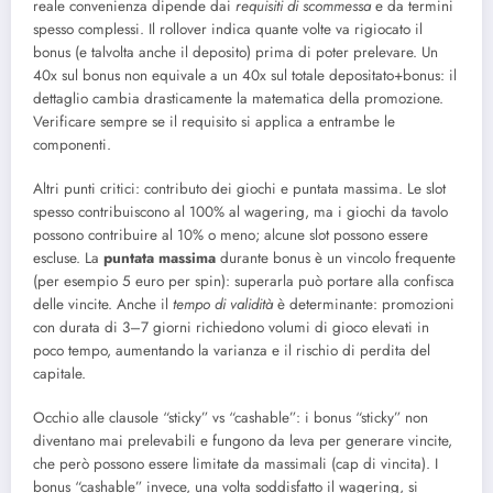
reale convenienza dipende dai
requisiti di scommessa
e da termini
spesso complessi. Il rollover indica quante volte va rigiocato il
bonus (e talvolta anche il deposito) prima di poter prelevare. Un
40x sul bonus non equivale a un 40x sul totale depositato+bonus: il
dettaglio cambia drasticamente la matematica della promozione.
Verificare sempre se il requisito si applica a entrambe le
componenti.
Altri punti critici: contributo dei giochi e puntata massima. Le slot
spesso contribuiscono al 100% al wagering, ma i giochi da tavolo
possono contribuire al 10% o meno; alcune slot possono essere
escluse. La
puntata massima
durante bonus è un vincolo frequente
(per esempio 5 euro per spin): superarla può portare alla confisca
delle vincite. Anche il
tempo di validità
è determinante: promozioni
con durata di 3–7 giorni richiedono volumi di gioco elevati in
poco tempo, aumentando la varianza e il rischio di perdita del
capitale.
Occhio alle clausole “sticky” vs “cashable”: i bonus “sticky” non
diventano mai prelevabili e fungono da leva per generare vincite,
che però possono essere limitate da massimali (cap di vincita). I
bonus “cashable” invece, una volta soddisfatto il wagering, si