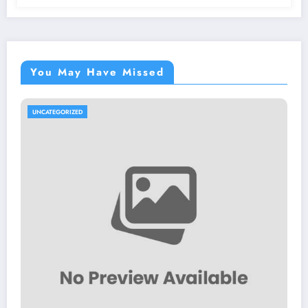
You May Have Missed
UNCATEGORIZED