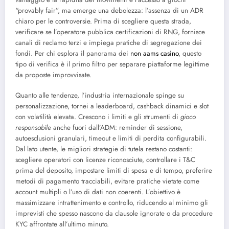
“provably fair”, ma emerge una debolezza: l’assenza di un ADR
chiaro per le controversie. Prima di scegliere questa strada,
verificare se l’operatore pubblica certificazioni di RNG, fornisce
canali di reclamo terzi e impiega pratiche di segregazione dei
fondi. Per chi esplora il panorama dei
non aams casino
, questo
tipo di verifica è il primo filtro per separare piattaforme legittime
da proposte improvvisate.
Quanto alle tendenze, l’industria internazionale spinge su
personalizzazione, tornei a leaderboard, cashback dinamici e slot
con volatilità elevata. Crescono i limiti e gli strumenti di
gioco
responsabile
anche fuori dall’ADM: reminder di sessione,
autoesclusioni granulari, timeout e limiti di perdita configurabili.
Dal lato utente, le migliori strategie di tutela restano costanti:
scegliere operatori con licenze riconosciute, controllare i T&C
prima del deposito, impostare limiti di spesa e di tempo, preferire
metodi di pagamento tracciabili, evitare pratiche vietate come
account multipli o l’uso di dati non coerenti. L’obiettivo è
massimizzare intrattenimento e controllo, riducendo al minimo gli
imprevisti che spesso nascono da clausole ignorate o da procedure
KYC affrontate all’ultimo minuto.