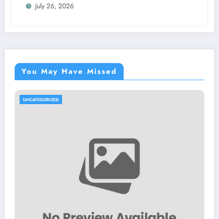
July 26, 2026
World
You May Have Missed
UNCATEGORIZED