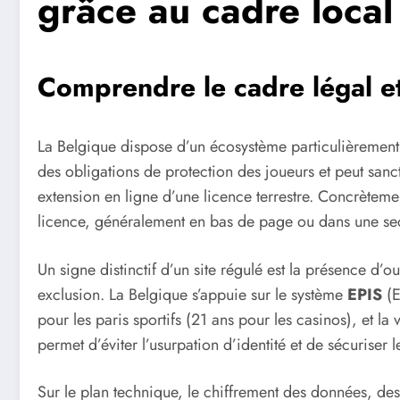
grâce au cadre local
Comprendre le cadre légal et
La Belgique dispose d’un écosystème particulièrement 
des obligations de protection des joueurs et peut sanc
extension en ligne d’une licence terrestre. Concrèteme
licence, généralement en bas de page ou dans une se
Un signe distinctif d’un site régulé est la présence d’
exclusion. La Belgique s’appuie sur le système
EPIS
(E
pour les paris sportifs (21 ans pour les casinos), et la v
permet d’éviter l’usurpation d’identité et de sécuriser le
Sur le plan technique, le chiffrement des données, des