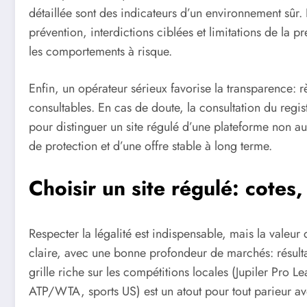
détaillée sont des indicateurs d’un environnement sûr
prévention, interdictions ciblées et limitations de la 
les comportements à risque.
Enfin, un opérateur sérieux favorise la transparence: 
consultables. En cas de doute, la consultation du regis
pour distinguer un site régulé d’une plateforme non au
de protection et d’une offre stable à long terme.
Choisir un site régulé: cotes
Respecter la légalité est indispensable, mais la valeur 
claire, avec une bonne profondeur de marchés: résult
grille riche sur les compétitions locales (Jupiler Pr
ATP/WTA, sports US) est un atout pour tout parieur ave