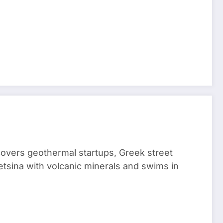
 covers geothermal startups, Greek street
tsina with volcanic minerals and swims in