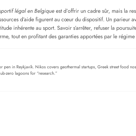
sportif légal en Belgique
est d’offrir un cadre sûr, mais la re
ssources d’aide figurent au cœur du dispositif. Un parieur avert
tude inhérente au sport. Savoir s’arrêter, refuser la poursu
terme, tout en profitant des garanties apportées par le régim
for pen in Reykjavík. Nikos covers geothermal startups, Greek street food n
sub-zero lagoons for “research.”