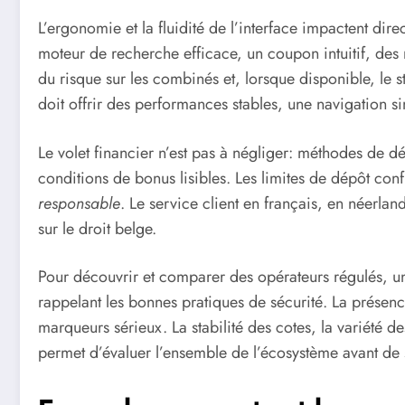
L’ergonomie et la fluidité de l’interface impactent dire
moteur de recherche efficace, un coupon intuitif, des m
du risque sur les combinés et, lorsque disponible, le st
doit offrir des performances stables, une navigation s
Le volet financier n’est pas à négliger: méthodes de d
conditions de bonus lisibles. Les limites de dépôt confi
responsable
. Le service client en français, en néerla
sur le droit belge.
Pour découvrir et comparer des opérateurs régulés, un 
rappelant les bonnes pratiques de sécurité. La présence
marqueurs sérieux. La stabilité des cotes, la variété d
permet d’évaluer l’ensemble de l’écosystème avant de