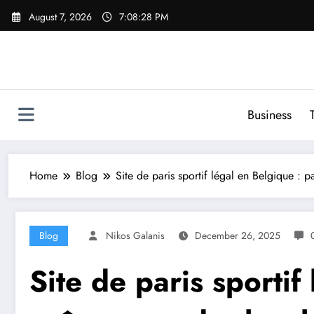
Skip
August 7, 2026
7:08:29 PM
to
content
Business
Home
Blog
Site de paris sportif légal en Belgique : 
Blog
Nikos Galanis
December 26, 2025
Site de paris sportif