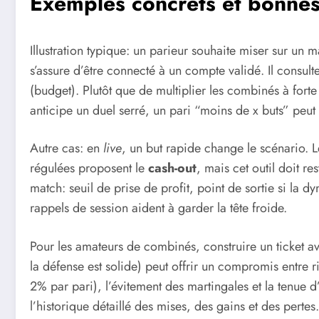
Exemples concrets et bonnes 
Illustration typique: un parieur souhaite miser sur un 
s’assure d’être connecté à un compte validé. Il consult
(budget). Plutôt que de multiplier les combinés à forte
anticipe un duel serré, un pari “moins de x buts” peut
Autre cas: en
live
, un but rapide change le scénario. L
régulées proposent le
cash-out
, mais cet outil doit r
match: seuil de prise de profit, point de sortie si la 
rappels de session aident à garder la tête froide.
Pour les amateurs de combinés, construire un ticket av
la défense est solide) peut offrir un compromis entre r
2% par pari), l’évitement des martingales et la tenue d
l’historique détaillé des mises, des gains et des pertes.