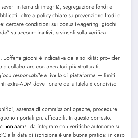
severi in tema di integrità, segregazione fondi e
licati, oltre a policy chiare su prevenzione frodi e
ne: cercare condizioni sui bonus (wagering, giochi
e” su account inattivi, e vincoli sulla verifica
. L’offerta giochi è indicativa della solidità: provider
a collaborare con operatori più strutturati.
gioco responsabile
a livello di piattaforma — limiti
enti extra-ADM dove l’onere della tutela è condiviso
 bonifici, assenza di commissioni opache, procedure
uono i portali più affidabili. In questo contesto,
no non aams
, da integrare con verifiche autonome su
T&C alla data di iscrizione è una buona pratica: in caso