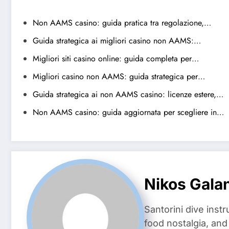
Non AAMS casino: guida pratica tra regolazione,…
Guida strategica ai migliori casino non AAMS:…
Migliori siti casino online: guida completa per…
Migliori casino non AAMS: guida strategica per…
Guida strategica ai non AAMS casino: licenze estere,…
Non AAMS casino: guida aggiornata per scegliere in…
Nikos Gala
Santorini dive inst
food nostalgia, an