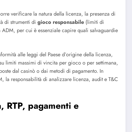
rre verificare la natura della licenza, la presenza di
tà di strumenti di
gioco responsabile
(limiti di
i da ADM, per cui è essenziale capire quali salvaguardie
formità alle leggi del Paese d’origine della licenza,
 su limiti massimi di vincita per gioco o per settimana,
imposte dal casinò o dai metodi di pagamento. In
 la responsabilità di analizzare licenza, audit e T&C
a, RTP, pagamenti e