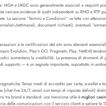
za. MGA e UKGC sono generalmente associati a requisiti più 
nte cercare evidenze di audit indipendenti su RNG e RTP pubb
e. La sezione “Termini e Condizioni” va letta con attenzio
iornalieri/settimanali, documenti richiesti), eventuali “ammend
ransazioni e le certificazioni del sito sono elementi essenziali
empio Evolution, Play’n GO, Pragmatic Play, NetEnt) tendono 
riodici aumentano la credibilità. La presenza di strumenti di
ti di supporto — è un segnale importante, soprattutto in ambi
 pragmatiche. Tempi medi di accredito per carte, e-wallet e
chat live 24/7, email con tempi di risposta definiti) disting
rsi tra brand e standard: una menzione utile è
migliori casi
ccia delle comunicazioni con il servizio clienti e salvare le 