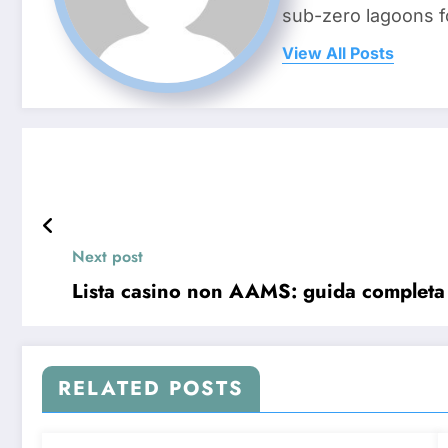
sub-zero lagoons f
View All Posts
Next post
Lista casino non AAMS: guida completa p
RELATED POSTS