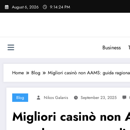
Skip
August 6, 2026
9:14:25 PM
to
content
Business
Home
Blog
Migliori casinò non AAMS: guida ragionata
Blog
Nikos Galanis
September 23, 2025
Migliori casinò non 