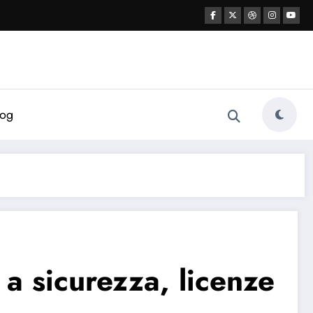
log
a sicurezza, licenze