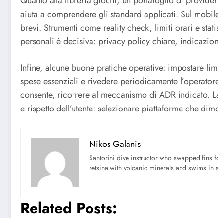
Quanto alla libreria giochi, un portafoglio di provider 
aiuta a comprendere gli standard applicati. Sul mobile,
brevi. Strumenti come reality check, limiti orari e st
personali è decisiva: privacy policy chiare, indicazione
Infine, alcune buone pratiche operative: impostare limi
spese essenziali e rivedere periodicamente l’operatore 
consente, ricorrere al meccanismo di ADR indicato. La 
e rispetto dell’utente: selezionare piattaforme che d
Nikos Galanis
Santorini dive instructor who swapped fins 
retsina with volcanic minerals and swims in 
Related Posts: