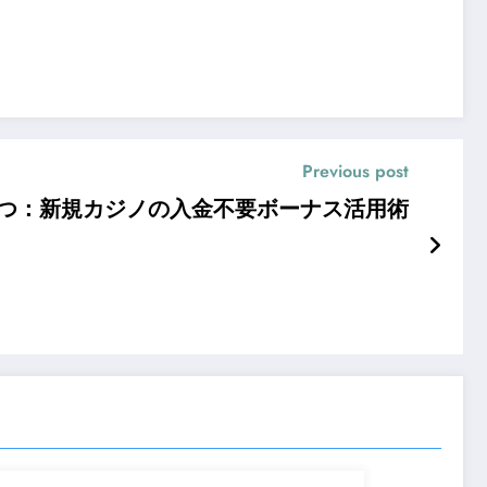
Previous post
つ：新規カジノの入金不要ボーナス活用術