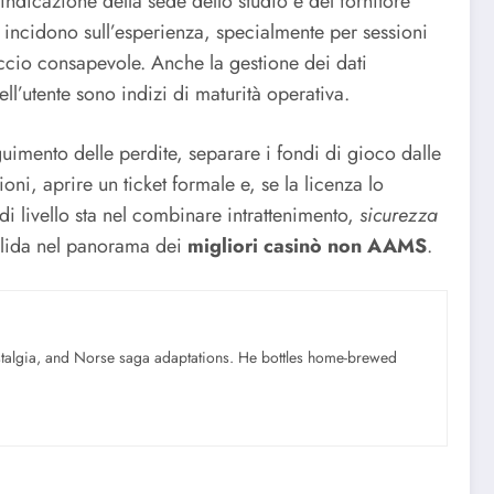
’indicazione della sede dello studio e del fornitore
ve incidono sull’esperienza, specialmente per sessioni
occio consapevole. Anche la gestione dei dati
ell’utente sono indizi di maturità operativa.
guimento delle perdite, separare i fondi di gioco dalle
ni, aprire un ticket formale e, se la licenza lo
i livello sta nel combinare intrattenimento,
sicurezza
solida nel panorama dei
migliori casinò non AAMS
.
ostalgia, and Norse saga adaptations. He bottles home-brewed