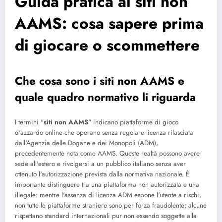
Guida pratica ai siti non
AAMS: cosa sapere prima
di giocare o scommettere
Che cosa sono i siti non AAMS e
quale quadro normativo li riguarda
I termini "
siti non AAMS
" indicano piattaforme di gioco
d'azzardo online che operano senza regolare licenza rilasciata
dall'Agenzia delle Dogane e dei Monopoli (ADM),
precedentemente nota come AAMS. Queste realtà possono avere
sede all'estero e rivolgersi a un pubblico italiano senza aver
ottenuto l'autorizzazione prevista dalla normativa nazionale. È
importante distinguere tra una piattaforma non autorizzata e una
illegale: mentre l'assenza di licenza ADM espone l'utente a rischi,
non tutte le piattaforme straniere sono per forza fraudolente; alcune
rispettano standard internazionali pur non essendo soggette alla