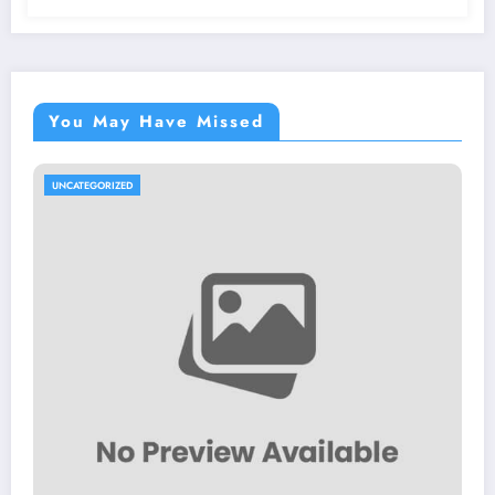
You May Have Missed
UNCATEGORIZED