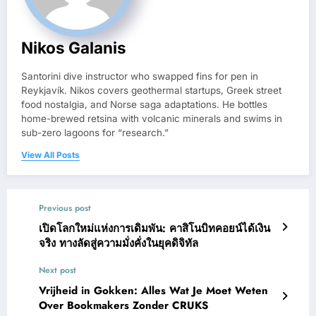
Nikos Galanis
Santorini dive instructor who swapped fins for pen in
Reykjavík. Nikos covers geothermal startups, Greek street
food nostalgia, and Norse saga adaptations. He bottles
home-brewed retsina with volcanic minerals and swims in
sub-zero lagoons for “research.”
View All Posts
Previous post
เปิดโลกใหม่แห่งการเดิมพัน: คาสิโนบิทคอยน์ได้เงิน
จริง ทางลัดสู่ความมั่งคั่งในยุคดิจิทัล
Next post
Vrijheid in Gokken: Alles Wat Je Moet Weten
Over Bookmakers Zonder CRUKS