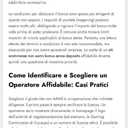
addirittura scomparire.
Le condizioni per sbloccare il bonus sono spesso
più stringenti
di
quanto non appaia. I requisiti di puntata (wagering) possono
essere molto alti, obbligando a rigirare l’importo del bonus molte
volte prima di poter prelevare. È comune anche trovare limiti
massimi di vincita applicabili al bonus stesso. Pertanto, una lettura
attenta dei termini e condizioni è non solo raccomandata, ma
essenziale per non avere spiacevoli sorprese. La scelta di un
siti
scommesse non aams bonus senza deposito
affidabile diventa
quindi una questione di massima priorità.
Come Identificare e Scegliere un
Operatore Affidabile: Casi Pratici
Scegliere il giusto sito non AAMS è un’operazione che richiede
diligence. Il primo passo è sempre verificare la licenza. Un
operatore serio mostrerà chiaramente in homepage il logo
dell’autorità di regolamentazione (ad esempio, la Gaming
Commission di Curaçao) e un numero di licenza attivo. È possibile