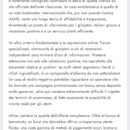
e fortemente consigliato controllare lo status di questa licenza sul
sito ufficiale dell’ente rilasciante. Un caso emblematico è quello di
un noto bookmaker internazionale che, pur non avendo licenza
AAMS, vanta una lunga storia di affidabilità e trasparenza,
diventando un punto di riferimento per i giocatori italiani grazie a
recensioni positive e a un servizio clienti efficiente.
Un altro criterio fondamentale è la reputazione online. Forum
specializzati, community di giocatori e siti di recensioni
indipendenti sono miniere d’oro di informazioni. Prestare
attenzione non solo alle valutazioni positive, ma soprattutto alle
lamentele relative ai prelievi: se molti utenti segnalano ritardi o
rifiuti ingiustificati, è un campanello d’allarme da non sottovalutare.
Un caso di studio negativo potrebbe riguardare un operatore che
ha lanciato una campagna promozionale con bonus senza deposito
molto generosi, salvo poi rendere estremamente difficile il rispetto
dei termini di scommessa, di fatto azzerando le possibilità di
vincita reale per gli utenti.
Infine, valutare la qualità dell’offerta complessiva. Oltre al bonus di
benvenuto, un buon sito dovrebbe offrire un’esperienza utente
fluida, una vasta gamma di metodi di pagamento sicuri (come e-