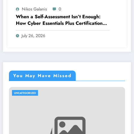
Nikos Galanis
0
When a Self-Assessment Isn’t Enough:
How Cyber Essentials Plus Certification
Proves Your Security Posture in the Real
July 26, 2026
World
You May Have Missed
UNCATEGORIZED