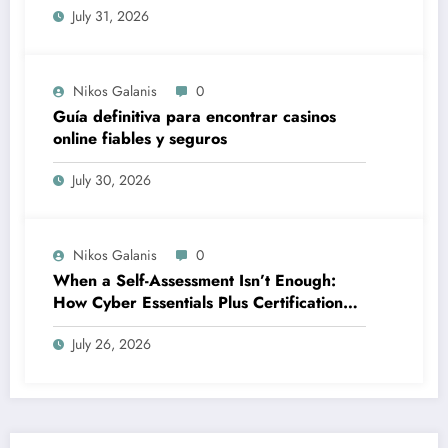
July 31, 2026
Nikos Galanis
0
Guía definitiva para encontrar casinos
online fiables y seguros
July 30, 2026
Nikos Galanis
0
When a Self-Assessment Isn’t Enough:
How Cyber Essentials Plus Certification
Proves Your Security Posture in the Real
July 26, 2026
World