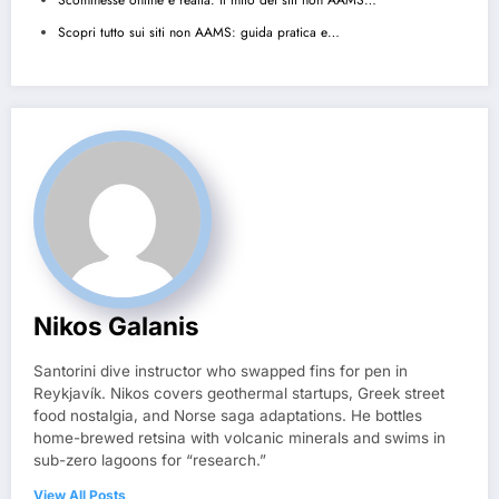
Scommesse online e realtà: il mito dei siti non AAMS…
Scopri tutto sui siti non AAMS: guida pratica e…
Nikos Galanis
Santorini dive instructor who swapped fins for pen in
Reykjavík. Nikos covers geothermal startups, Greek street
food nostalgia, and Norse saga adaptations. He bottles
home-brewed retsina with volcanic minerals and swims in
sub-zero lagoons for “research.”
View All Posts