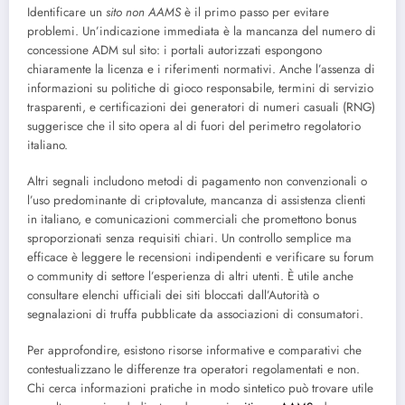
Identificare un
sito non AAMS
è il primo passo per evitare
problemi. Un’indicazione immediata è la mancanza del numero di
concessione ADM sul sito: i portali autorizzati espongono
chiaramente la licenza e i riferimenti normativi. Anche l’assenza di
informazioni su politiche di gioco responsabile, termini di servizio
trasparenti, e certificazioni dei generatori di numeri casuali (RNG)
suggerisce che il sito opera al di fuori del perimetro regolatorio
italiano.
Altri segnali includono metodi di pagamento non convenzionali o
l’uso predominante di criptovalute, mancanza di assistenza clienti
in italiano, e comunicazioni commerciali che promettono bonus
sproporzionati senza requisiti chiari. Un controllo semplice ma
efficace è leggere le recensioni indipendenti e verificare su forum
o community di settore l’esperienza di altri utenti. È utile anche
consultare elenchi ufficiali dei siti bloccati dall’Autorità o
segnalazioni di truffa pubblicate da associazioni di consumatori.
Per approfondire, esistono risorse informative e comparativi che
contestualizzano le differenze tra operatori regolamentati e non.
Chi cerca informazioni pratiche in modo sintetico può trovare utile