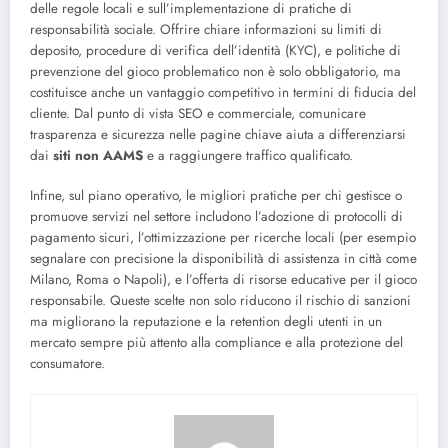
delle regole locali e sull’implementazione di pratiche di
responsabilità sociale. Offrire chiare informazioni su limiti di
deposito, procedure di verifica dell’identità (KYC), e politiche di
prevenzione del gioco problematico non è solo obbligatorio, ma
costituisce anche un vantaggio competitivo in termini di fiducia del
cliente. Dal punto di vista SEO e commerciale, comunicare
trasparenza e sicurezza nelle pagine chiave aiuta a differenziarsi
dai
siti non AAMS
e a raggiungere traffico qualificato.
Infine, sul piano operativo, le migliori pratiche per chi gestisce o
promuove servizi nel settore includono l’adozione di protocolli di
pagamento sicuri, l’ottimizzazione per ricerche locali (per esempio
segnalare con precisione la disponibilità di assistenza in città come
Milano, Roma o Napoli), e l’offerta di risorse educative per il gioco
responsabile. Queste scelte non solo riducono il rischio di sanzioni
ma migliorano la reputazione e la retention degli utenti in un
mercato sempre più attento alla compliance e alla protezione del
consumatore.