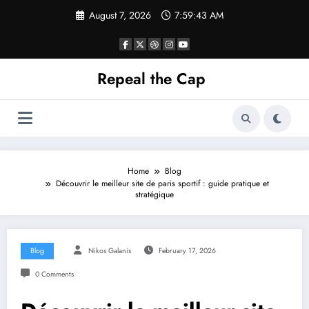
Skip
August 7, 2026
7:59:44 AM
to
content
Repeal the Cap
Home
Blog
Découvrir le meilleur site de paris sportif : guide pratique et
stratégique
Blog
Nikos Galanis
February 17, 2026
0 Comments