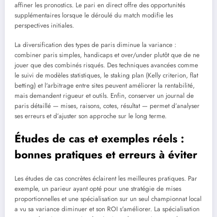
affiner les pronostics. Le pari en direct offre des opportunités
supplémentaires lorsque le déroulé du match modifie les
perspectives initiales.
La diversification des types de paris diminue la variance :
combiner paris simples, handicaps et over/under plutôt que de ne
jouer que des combinés risqués. Des techniques avancées comme
le suivi de modèles statistiques, le staking plan (Kelly criterion, flat
betting) et l'arbitrage entre sites peuvent améliorer la rentabilité,
mais demandent rigueur et outils. Enfin, conserver un journal de
paris détaillé — mises, raisons, cotes, résultat — permet d’analyser
ses erreurs et d’ajuster son approche sur le long terme.
Études de cas et exemples réels :
bonnes pratiques et erreurs à éviter
Les études de cas concrètes éclairent les meilleures pratiques. Par
exemple, un parieur ayant opté pour une stratégie de mises
proportionnelles et une spécialisation sur un seul championnat local
a vu sa variance diminuer et son ROI s'améliorer. La spécialisation