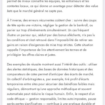
permet de mieux connaître les équipes, les entraîneurs et les
contextes locaux, ce qui donne un avantage pour détecter des
value
bets
que le marché général ne capte pas.
À l'inverse, des erreurs récurrentes coûtent cher : suivre des coups
de tête après une victoire, négliger la gestion de la bankroll, ou
parier sur trop d'événements simultanément. Un cas fréquent
illustre un parieur qui, séduit par des bonus alléchants, n'a pas lu
les conditions et s'est retrouvé dans l'impossibilité de retirer ses
gains en raison d'exigences de mise trop strictes. Cette situation
rappelle l'importance de lire attentivement les termes et de
privilégier les offres claires et justes.
Des exemples de réussite montrent aussi l'intérêt des outils : utiliser
des alertes statistiques, des bases de données historiques et des
comparateurs de cotes permet d'anticiper des écarts de marché.
Un collectif d’arbitragistes a, par exemple, tiré profit d’écarts
temporaires entre sites pour sécuriser des bénéfices faibles mais
réguliers, démontrant qu’une approche méthodique et souvent
automatisée peut réduire le risque humain. Enfin, le respect d’un
code éthique — gestion responsable, limites auto-imposées, pause
après pertes significatives — contribue à une pratique durable et