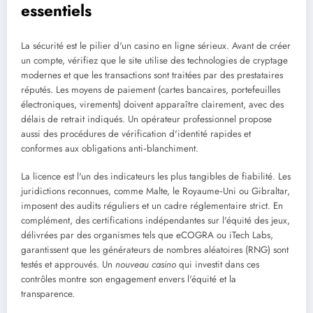
essentiels
La sécurité est le pilier d'un casino en ligne sérieux. Avant de créer
un compte, vérifiez que le site utilise des technologies de cryptage
modernes et que les transactions sont traitées par des prestataires
réputés. Les moyens de paiement (cartes bancaires, portefeuilles
électroniques, virements) doivent apparaître clairement, avec des
délais de retrait indiqués. Un opérateur professionnel propose
aussi des procédures de vérification d'identité rapides et
conformes aux obligations anti‑blanchiment.
La licence est l'un des indicateurs les plus tangibles de fiabilité. Les
juridictions reconnues, comme Malte, le Royaume‑Uni ou Gibraltar,
imposent des audits réguliers et un cadre réglementaire strict. En
complément, des certifications indépendantes sur l'équité des jeux,
délivrées par des organismes tels que eCOGRA ou iTech Labs,
garantissent que les générateurs de nombres aléatoires (RNG) sont
testés et approuvés. Un
nouveau casino
qui investit dans ces
contrôles montre son engagement envers l'équité et la
transparence.