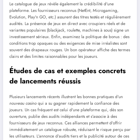
Le catalogue de jeux révèle également la crédibilité d'une
plateforme. Les fournisseurs reconnus (NetEnt, Microgaming,
Evolution, Play'n GO, etc.) assurent des titres testés et régulièrement
audités. La présence de jeux en direct avec croupiers réels et de
variantes populaires (blackjack, roulette, machines à sous) signe un
investissement sérieux. Enfin, examinez la politique de bonus : des
conditions trop opaques ou des exigences de mise irréalistes sont
souvent des drapeaux rouges. Un bon opérateur affiche des termes
clairs et des limites raisonnables pour les joueurs.
Études de cas et exemples concrets
de lancements réussis
Plusieurs lancements récents illustrent les bonnes pratiques d'un
nouveau casino
qui a su gagner rapidement la confiance des
joueurs. Un cas fréquent est celui d'une plateforme qui, dès son
ouverture, publie des audits indépendants et s'associe à des
fournisseurs de jeux reconnus. Ces alliances permettent d'offrir
immédiatement un catalogue robuste, réduisant le risque perçu par
les utilisateurs. L'annonce d'audits tiers et la publicité autour de ces