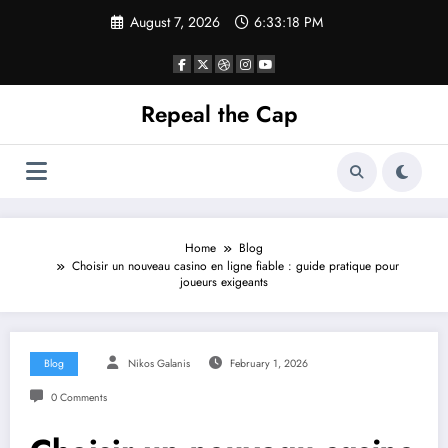
Skip
August 7, 2026
6:33:19 PM
to
content
Repeal the Cap
Home
Blog
Choisir un nouveau casino en ligne fiable : guide pratique pour
joueurs exigeants
Blog
Nikos Galanis
February 1, 2026
0 Comments