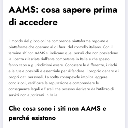
AAMS
: cosa sapere prima
di accedere
Il mondo del gioco online comprende piattaforme regolate e
piattaforme che operano al di fuori del controllo italiano. Con il
termine
siti non AAMS
si indicano quei portali che non possiedono
la licenza rilasciata dall'ente competente in Italia e che spesso
fanno capo a giurisdizioni estere. Conoscere le differenze, i rischi
e le tutele possibili è essenziale per difendere il proprio denaro e i
propri dati personali. La scelta consapevole implica leggere
condizioni, verificare la reputazione e comprendere le
conseguenze legali e fiscali che possono derivare dall'utilizzo di
servizi non autorizzati in Italia.
Che cosa sono i siti non AAMS e
perché esistono