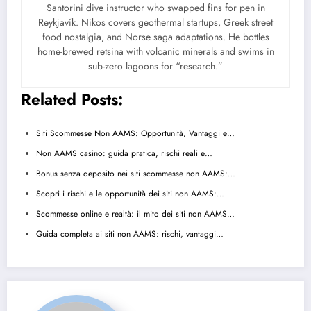
Santorini dive instructor who swapped fins for pen in
Reykjavík. Nikos covers geothermal startups, Greek street
food nostalgia, and Norse saga adaptations. He bottles
home-brewed retsina with volcanic minerals and swims in
sub-zero lagoons for “research.”
Related Posts:
Siti Scommesse Non AAMS: Opportunità, Vantaggi e…
Non AAMS casino: guida pratica, rischi reali e…
Bonus senza deposito nei siti scommesse non AAMS:…
Scopri i rischi e le opportunità dei siti non AAMS:…
Scommesse online e realtà: il mito dei siti non AAMS…
Guida completa ai siti non AAMS: rischi, vantaggi…