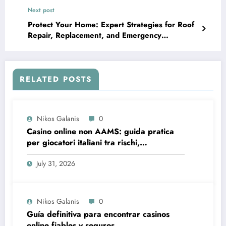
Next post
Protect Your Home: Expert Strategies for Roof
Repair, Replacement, and Emergency
Response
RELATED POSTS
Nikos Galanis
0
Casino online non AAMS: guida pratica
per giocatori italiani tra rischi,
opportunità e verifiche
July 31, 2026
Nikos Galanis
0
Guía definitiva para encontrar casinos
online fiables y seguros