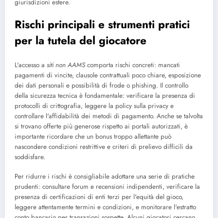
giurisdizioni estere.
Rischi principali e strumenti pratici
per la tutela del giocatore
L'accesso a
siti non AAMS
comporta rischi concreti: mancati
pagamenti di vincite, clausole contrattuali poco chiare, esposizione
dei dati personali e possibilità di frode o phishing. Il controllo
della sicurezza tecnica è fondamentale: verificare la presenza di
protocolli di crittografia, leggere la policy sulla privacy e
controllare l'affidabilità dei metodi di pagamento. Anche se talvolta
si trovano offerte più generose rispetto ai portali autorizzati, è
importante ricordare che un bonus troppo allettante può
nascondere condizioni restrittive e criteri di prelievo difficili da
soddisfare.
Per ridurre i rischi è consigliabile adottare una serie di pratiche
prudenti: consultare forum e recensioni indipendenti, verificare la
presenza di certificazioni di enti terzi per l'equità del gioco,
leggere attentamente termini e condizioni, e monitorare l'estratto
conto bancario per transazioni sospette. Alcuni giocatori cercano