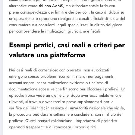
alternative come
siti non AAMS
, ma è fondamentale farlo con
piena consapevolezza dei limiti e dei pericoli. In caso di dubbi su
un'operazione, è opportuno rivolgersi a canali ufficiali di tutela del
consumatore o a consulenti legali specializzati in diritto del gioco
per comprendere le implicazioni giuridiche e fiscali.
Esempi pratici, casi reali e criteri per
valutare una piattaforma
Nei casi reali di contenzioso con operatori non autorizzati
emergono spesso problemi ricorrenti: ritardi nei pagamenti,
account sospesi senza motivazione evidente o richieste di
documentazione eccessive che finiscono per bloccare i prelievi. Un
episodio tipico vede un utente che, dopo aver accumulato vincite
rilevanti, si trova a dover fornire prove supplementari per la
verifica dell'identità; in assenza di un'autorità nazionale che vigila,
la procedura può durare settimane e concludersi con il rifiuto del
prelievo. Questi scenari evidenziano l'importanza di preferire
operatori trasparenti e di conoscere i propri diritti.