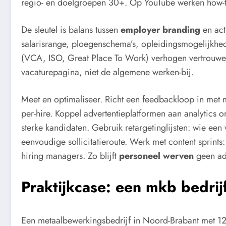
regio- en doelgroepen 30+. Op YouTube werken how-to
De sleutel is balans tussen
employer branding
en ac
salarisrange, ploegenschema’s, opleidingsmogelijkhed
(VCA, ISO, Great Place To Work) verhogen vertrouwen. V
vacaturepagina, niet de algemene werken-bij.
Meet en optimaliseer. Richt een feedbackloop in met me
per-hire. Koppel advertentieplatformen aan analytics om
sterke kandidaten. Gebruik retargetinglijsten: wie e
eenvoudige sollicitatieroute. Werk met content sprin
hiring managers. Zo blijft
personeel werven
geen ad-
Praktijkcase: een mkb bedrij
Een metaalbewerkingsbedrijf in Noord-Brabant met 12