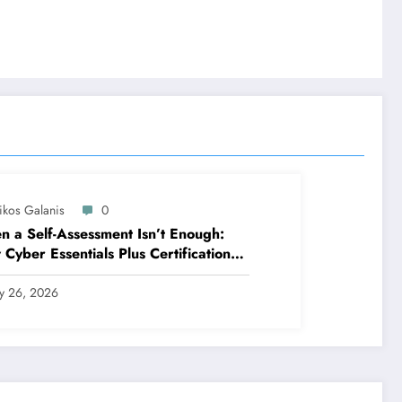
ikos Galanis
0
 a Self-Assessment Isn’t Enough:
Cyber Essentials Plus Certification
es Your Security Posture in the Real
ld
ly 26, 2026