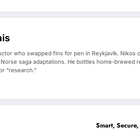
nis
ructor who swapped fins for pen in Reykjavík. Nikos
d Norse saga adaptations. He bottles home-brewed re
or “research.”
Smart, Secure,