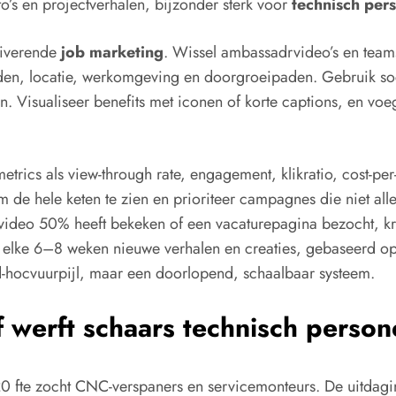
’s en projectverhalen, bijzonder sterk voor
technisch per
tiverende
job marketing
. Wissel ambassadrvideo’s en team
en, locatie, werkomgeving en doorgroeipaden. Gebruik soci
isualiseer benefits met iconen of korte captions, en voeg e
trics als view-through rate, engagement, klikratio, cost-per-
 de hele keten te zien en prioriteer campagnes die niet allee
en video 50% heeft bekeken of een vacaturepagina bezocht, k
ts: elke 6–8 weken nieuwe verhalen en creaties, gebaseerd o
hocvuurpijl, maar een doorlopend, schaalbaar systeem.
f werft schaars technisch person
0 fte zocht CNC-verspaners en servicemonteurs. De uitdagi