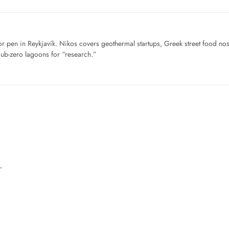
for pen in Reykjavík. Nikos covers geothermal startups, Greek street food n
sub-zero lagoons for “research.”
…