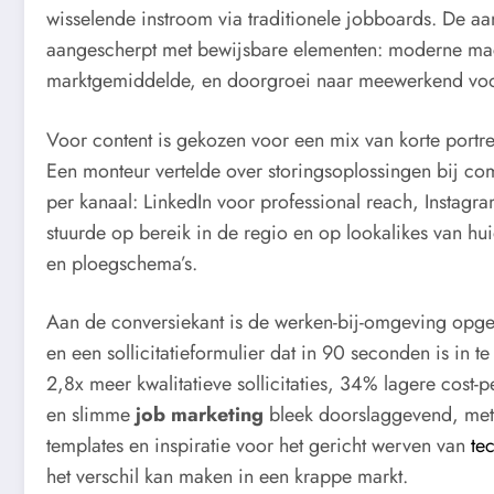
wisselende instroom via traditionele jobboards. De aanp
aangescherpt met bewijsbare elementen: moderne mach
marktgemiddelde, en doorgroei naar meewerkend voorm
Voor content is gekozen voor een mix van korte portre
Een monteur vertelde over storingsoplossingen bij com
per kanaal: LinkedIn voor professional reach, Instagra
stuurde op bereik in de regio en op lookalikes van hu
en ploegschema’s.
Aan de conversiekant is de werken-bij-omgeving opges
en een sollicitatieformulier dat in 90 seconden is in t
2,8x meer kwalitatieve sollicitaties, 34% lagere cost-
en slimme
job marketing
bleek doorslaggevend, me
templates en inspiratie voor het gericht werven van
te
het verschil kan maken in een krappe markt.