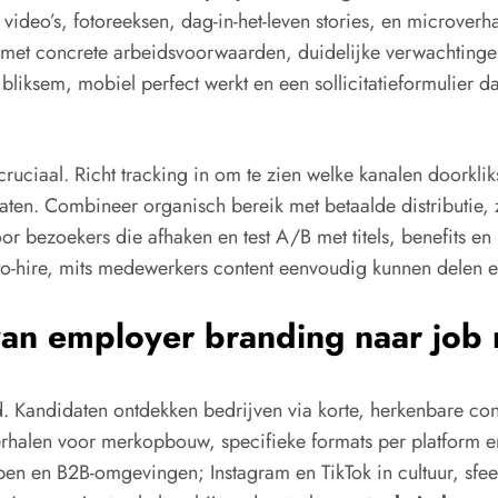
video’s, fotoreeksen, dag-in-het-leven stories, en microverh
met concrete arbeidsvoorwaarden, duidelijke verwachtingen e
 bliksem, mobiel perfect werkt en een sollicitatieformulier da
uciaal. Richt tracking in om te zien welke kanalen doorkliks, 
aten. Combineer organisch bereik met betaalde distributie, z
or bezoekers die afhaken en test A/B met titels, benefits en
o-hire, mits medewerkers content eenvoudig kunnen delen en
 van employer branding naar job
d. Kandidaten ontdekken bedrijven via korte, herkenbare c
 verhalen voor merkopbouw, specifieke formats per platfo
pen en B2B-omgevingen; Instagram en TikTok in cultuur, sfee