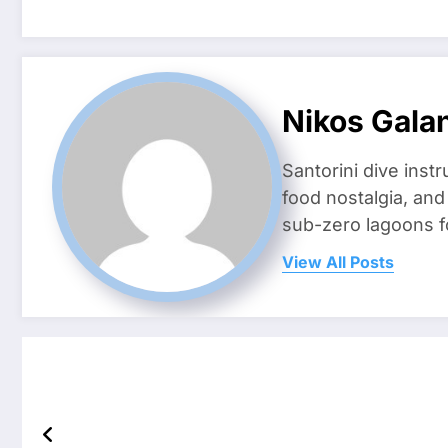
Nikos Gala
Santorini dive inst
food nostalgia, an
sub-zero lagoons f
View All Posts