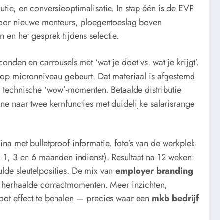
utie, en conversieoptimalisatie. In stap één is de EVP
voor nieuwe monteurs, ploegentoeslag boven
n het gesprek tijdens selectie.
den en carrousels met ‘wat je doet vs. wat je krijgt’.
k op micronniveau gebeurt. Dat materiaal is afgestemd
e, technische ‘wow’-momenten. Betaalde distributie
ne naar twee kernfuncties met duidelijke salarisrange
a met bulletproof informatie, foto’s van de werkplek
na 1, 3 en 6 maanden indienst). Resultaat na 12 weken:
ulde sleutelposities. De mix van
employer branding
n herhaalde contactmomenten. Meer inzichten,
ot effect te behalen — precies waar een
mkb bedrijf