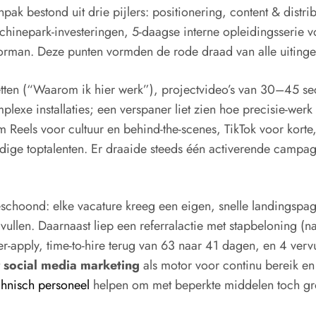
ak bestond uit drie pijlers: positionering, content & distrib
inepark-investeringen, 5-daagse interne opleidingsserie 
an. Deze punten vormden de rode draad van alle uitingen e
tten (“Waarom ik hier werk”), projectvideo’s van 30–45 secon
plexe installaties; een verspaner liet zien hoe precisie-wer
m Reels voor cultuur en behind-the-scenes, TikTok voor kort
idige toptalenten. Er draaide steeds één activerende campag
choond: elke vacature kreeg een eigen, snelle landingspagin
e vullen. Daarnaast liep een referralactie met stapbeloning (
per-apply, time-to-hire terug van 63 naar 41 dagen, en 4 verv
t
social media marketing
als motor voor continu bereik e
chnisch personeel
helpen om met beperkte middelen toch gro