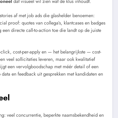
soneel
dat visueel wil zien wat de klus inhoudt.
stories af met job ads die glashelder benoemen:
al proof: quotes van collega’s, klantcases en badges
en directe call-to-action toe die landt op de juiste
click, cost-per-apply en — het belangrijkste — cost-
n veel sollicitaties leveren, maar ook kwalitatief
rijgt een vervolgboodschap met méér detail of een
p data en feedback uit gesprekken met kandidaten en
eel
ng: veel concurrentie, beperkte naamsbekendheid en