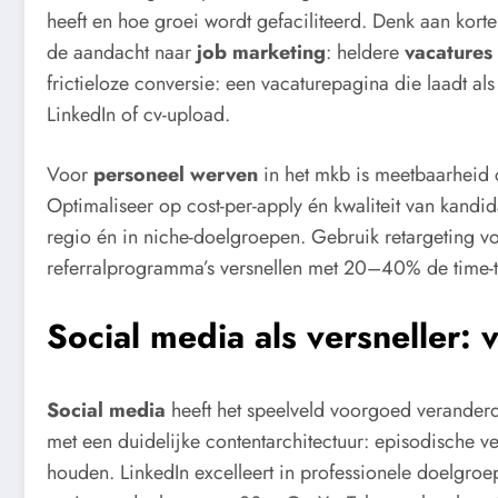
heeft en hoe groei wordt gefaciliteerd. Denk aan korte 
de aandacht naar
job marketing
: heldere
vacatures
frictieloze conversie: een vacaturepagina die laadt als
LinkedIn of cv-upload.
Voor
personeel werven
in het mkb is meetbaarheid cr
Optimaliseer op cost-per-apply én kwaliteit van kandid
regio én in niche-doelgroepen. Gebruik retargeting vo
referralprogramma’s versnellen met 20–40% de time-t
Social media als versneller:
Social media
heeft het speelveld voorgoed verander
met een duidelijke contentarchitectuur: episodische
houden. LinkedIn excelleert in professionele doelgroe