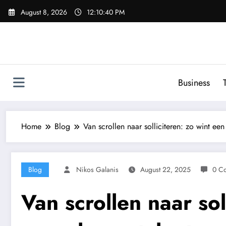
Skip
August 8, 2026
12:10:41 PM
to
content
Business
Home
Blog
Van scrollen naar solliciteren: zo wint een
Blog
Nikos Galanis
August 22, 2025
0 C
Van scrollen naar sol