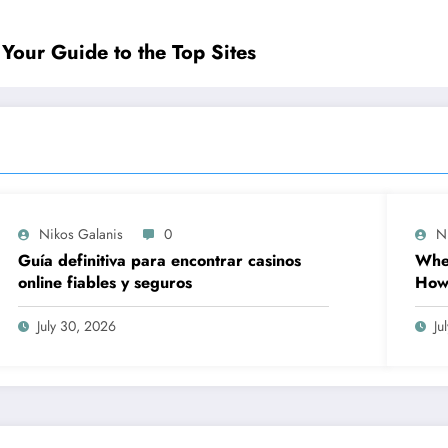
 Your Guide to the Top Sites
Nikos Galanis
0
N
Guía definitiva para encontrar casinos
When
online fiables y seguros
How 
Prov
Wor
July 30, 2026
Ju