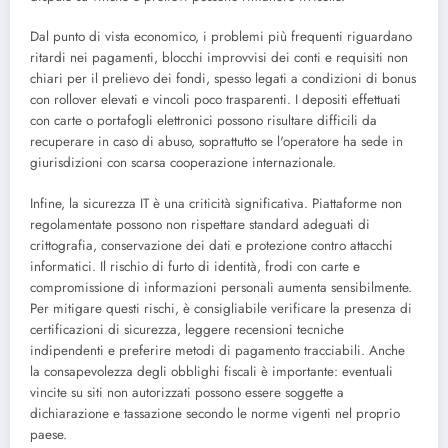
Dal punto di vista economico, i problemi più frequenti riguardano
ritardi nei pagamenti, blocchi improvvisi dei conti e requisiti non
chiari per il prelievo dei fondi, spesso legati a condizioni di bonus
con rollover elevati e vincoli poco trasparenti. I depositi effettuati
con carte o portafogli elettronici possono risultare difficili da
recuperare in caso di abuso, soprattutto se l'operatore ha sede in
giurisdizioni con scarsa cooperazione internazionale.
Infine, la sicurezza IT è una criticità significativa. Piattaforme non
regolamentate possono non rispettare standard adeguati di
crittografia, conservazione dei dati e protezione contro attacchi
informatici. Il rischio di furto di identità, frodi con carte e
compromissione di informazioni personali aumenta sensibilmente.
Per mitigare questi rischi, è consigliabile verificare la presenza di
certificazioni di sicurezza, leggere recensioni tecniche
indipendenti e preferire metodi di pagamento tracciabili. Anche
la consapevolezza degli obblighi fiscali è importante: eventuali
vincite su siti non autorizzati possono essere soggette a
dichiarazione e tassazione secondo le norme vigenti nel proprio
paese.