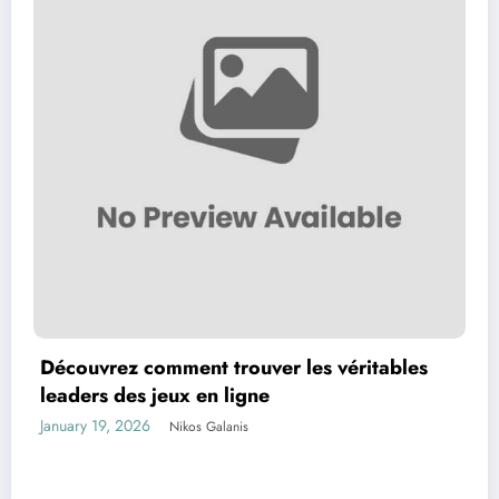
Découvrez comment trouver les véritables
leaders des jeux en ligne
January 19, 2026
Nikos Galanis