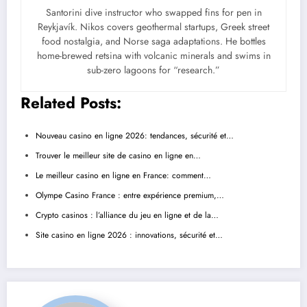
Santorini dive instructor who swapped fins for pen in
Reykjavík. Nikos covers geothermal startups, Greek street
food nostalgia, and Norse saga adaptations. He bottles
home-brewed retsina with volcanic minerals and swims in
sub-zero lagoons for “research.”
Related Posts:
Nouveau casino en ligne 2026: tendances, sécurité et…
Trouver le meilleur site de casino en ligne en…
Le meilleur casino en ligne en France: comment…
Olympe Casino France : entre expérience premium,…
Crypto casinos : l’alliance du jeu en ligne et de la…
Site casino en ligne 2026 : innovations, sécurité et…