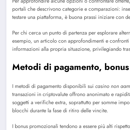
Per approfondire alcune opzioni o confrontare offerte
portali che descrivono categorie e comparazioni: inserir
testare una piattaforma, è buona prassi iniziare con de
Per chi cerca un punto di partenza per esplorare alter
esempio, un articolo con approfondimenti e confronti
informazioni alla propria situazione, privilegiando tra
Metodi di pagamento, bonus e 
I metodi di pagamento disponibili sui
casino non aam
transazioni in criptovalute offrono anonimato e rapid
soggetti a verifiche extra, soprattutto per somme imp
blocchi durante la fase di ritiro delle vincite.
I bonus promozionali tendono a essere più alti rispet