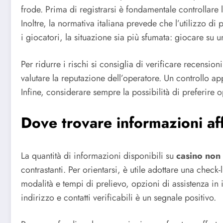
frode. Prima di registrarsi è fondamentale controllare l
Inoltre, la normativa italiana prevede che l’utilizzo 
i giocatori, la situazione sia più sfumata: giocare su
Per ridurre i rischi si consiglia di verificare recensi
valutare la reputazione dell’operatore. Un controllo app
Infine, considerare sempre la possibilità di preferire
Dove trovare informazioni aff
La quantità di informazioni disponibili su
casino non
contrastanti. Per orientarsi, è utile adottare una check-
modalità e tempi di prelievo, opzioni di assistenza in 
indirizzo e contatti verificabili è un segnale positivo.