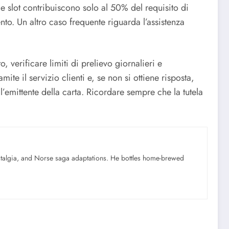
e slot contribuiscono solo al 50% del requisito di
to. Un altro caso frequente riguarda l’assistenza
verificare limiti di prelievo giornalieri e
ite il servizio clienti e, se non si ottiene risposta,
l’emittente della carta. Ricordare sempre che la tutela
ostalgia, and Norse saga adaptations. He bottles home-brewed