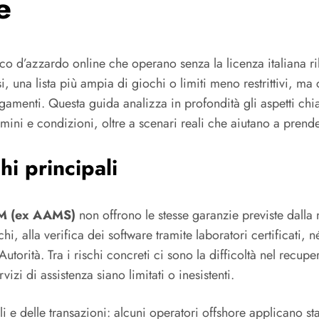
e
o d’azzardo online che operano senza la licenza italiana ri
 una lista più ampia di giochi o limiti meno restrittivi, ma 
gamenti. Questa guida analizza in profondità gli aspetti chia
termini e condizioni, oltre a scenari reali che aiutano a pren
hi principali
 (ex AAMS)
non offrono le stesse garanzie previste dalla
chi, alla verifica dei software tramite laboratori certificati, 
utorità. Tra i rischi concreti ci sono la difficoltà nel recup
vizi di assistenza siano limitati o inesistenti.
li e delle transazioni: alcuni operatori offshore applicano st