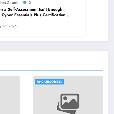
ikos Galanis
0
 a Self-Assessment Isn’t Enough:
Cyber Essentials Plus Certification
es Your Security Posture in the Real
ld
ly 26, 2026
UNCATEGORIZED