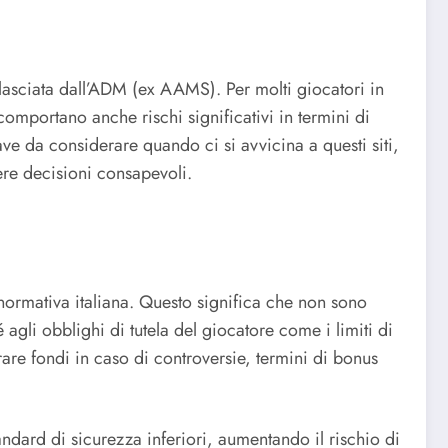
lasciata dall’ADM (ex AAMS). Per molti giocatori in
comportano anche rischi significativi in termini di
ve da considerare quando ci si avvicina a questi siti,
dere decisioni consapevoli.
 normativa italiana. Questo significa che non sono
né agli obblighi di tutela del giocatore come i limiti di
erare fondi in caso di controversie, termini di bonus
andard di sicurezza inferiori, aumentando il rischio di