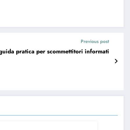
Previous post
ida pratica per scommettitori informati