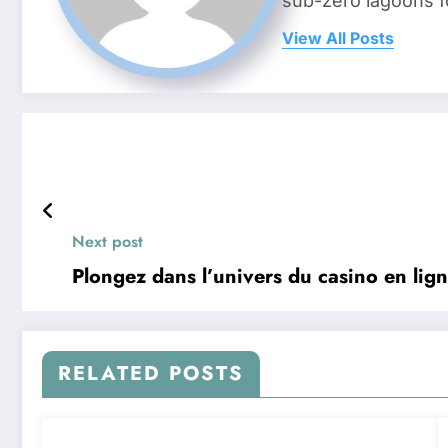
sub-zero lagoons f
View All Posts
Next post
Plongez dans l’univers du casino en ligne
RELATED POSTS