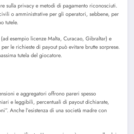
hiare sulla privacy e metodi di pagamento riconosciuti.
ivili o amministrative per gli operatori, sebbene, per
o tutele.
re (ad esempio licenze Malta, Curacao, Gibraltar) e
 per le richieste di payout può evitare brutte sorprese.
assima tutela del giocatore.
ensioni e aggregatori offrono pareri spesso
hiari e leggibili, percentuali di payout dichiarate,
ioni”. Anche l’esistenza di una società madre con