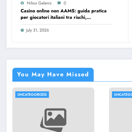
Nikos Galanis
0
Casino online non AAMS: guida pratica
per giocatori italiani tra rischi,
opportunità e verifiche
July 31, 2026
You May Have Missed
UNCATEGORIZED
UNCATEG