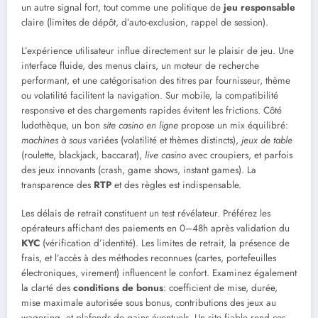
un autre signal fort, tout comme une politique de
jeu responsable
claire (limites de dépôt, d’auto-exclusion, rappel de session).
L’expérience utilisateur influe directement sur le plaisir de jeu. Une
interface fluide, des menus clairs, un moteur de recherche
performant, et une catégorisation des titres par fournisseur, thème
ou volatilité facilitent la navigation. Sur mobile, la compatibilité
responsive et des chargements rapides évitent les frictions. Côté
ludothèque, un bon
site casino en ligne
propose un mix équilibré:
machines à sous
variées (volatilité et thèmes distincts),
jeux de table
(roulette, blackjack, baccarat),
live casino
avec croupiers, et parfois
des jeux innovants (crash, game shows, instant games). La
transparence des
RTP
et des règles est indispensable.
Les délais de retrait constituent un test révélateur. Préférez les
opérateurs affichant des paiements en 0–48h après validation du
KYC
(vérification d’identité). Les limites de retrait, la présence de
frais, et l’accès à des méthodes reconnues (cartes, portefeuilles
électroniques, virement) influencent le confort. Examinez également
la clarté des
conditions de bonus
: coefficient de mise, durée,
mise maximale autorisée sous bonus, contributions des jeux au
wagering, et plafonds de gains éventuels. Un site fiable rend ces