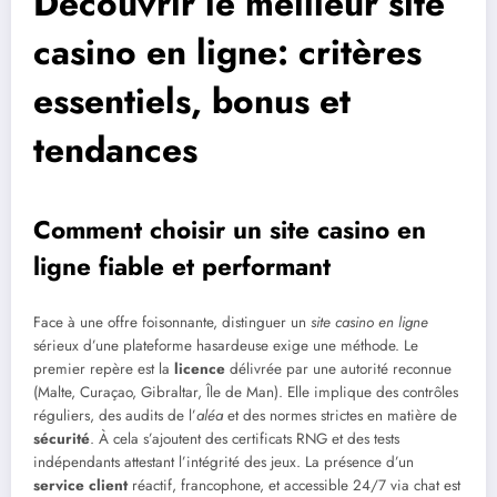
Découvrir le meilleur site
casino en ligne: critères
essentiels, bonus et
tendances
Comment choisir un site casino en
ligne fiable et performant
Face à une offre foisonnante, distinguer un
site casino en ligne
sérieux d’une plateforme hasardeuse exige une méthode. Le
premier repère est la
licence
délivrée par une autorité reconnue
(Malte, Curaçao, Gibraltar, Île de Man). Elle implique des contrôles
réguliers, des audits de l’
aléa
et des normes strictes en matière de
sécurité
. À cela s’ajoutent des certificats RNG et des tests
indépendants attestant l’intégrité des jeux. La présence d’un
service client
réactif, francophone, et accessible 24/7 via chat est