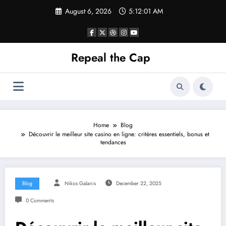
Skip
August 6, 2026
5:12:01 AM
to
content
Repeal the Cap
Home
Blog
Découvrir le meilleur site casino en ligne: critères essentiels, bonus et
tendances
Blog
Nikos Galanis
December 22, 2025
0 Comments