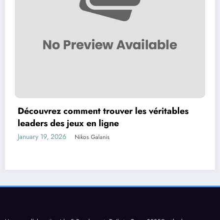
Découvrez comment trouver les véritables
leaders des jeux en ligne
January 19, 2026
Nikos Galanis