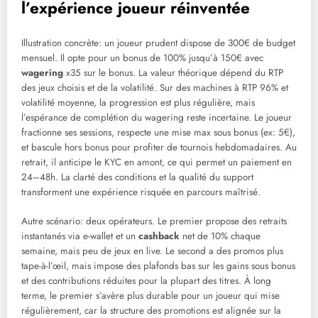
l’expérience joueur réinventée
Illustration concrète: un joueur prudent dispose de 300€ de budget
mensuel. Il opte pour un bonus de 100% jusqu’à 150€ avec
wagering
x35 sur le bonus. La valeur théorique dépend du RTP
des jeux choisis et de la volatilité. Sur des machines à RTP 96% et
volatilité moyenne, la progression est plus régulière, mais
l’espérance de complétion du wagering reste incertaine. Le joueur
fractionne ses sessions, respecte une mise max sous bonus (ex: 5€),
et bascule hors bonus pour profiter de tournois hebdomadaires. Au
retrait, il anticipe le KYC en amont, ce qui permet un paiement en
24–48h. La clarté des conditions et la qualité du support
transforment une expérience risquée en parcours maîtrisé.
Autre scénario: deux opérateurs. Le premier propose des retraits
instantanés via e-wallet et un
cashback
net de 10% chaque
semaine, mais peu de jeux en live. Le second a des promos plus
tape-à-l’œil, mais impose des plafonds bas sur les gains sous bonus
et des contributions réduites pour la plupart des titres. À long
terme, le premier s’avère plus durable pour un joueur qui mise
régulièrement, car la structure des promotions est alignée sur la