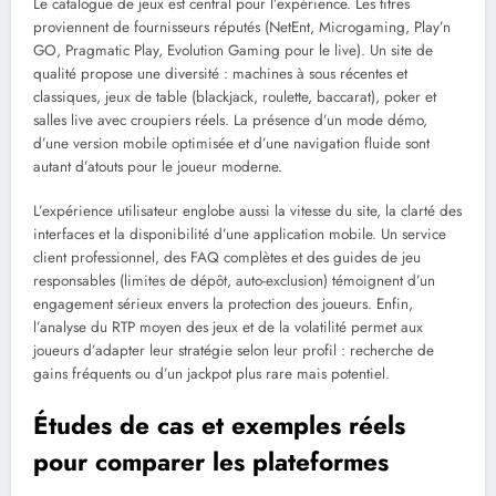
Le catalogue de jeux est central pour l’expérience. Les titres
proviennent de fournisseurs réputés (NetEnt, Microgaming, Play’n
GO, Pragmatic Play, Evolution Gaming pour le live). Un site de
qualité propose une diversité : machines à sous récentes et
classiques, jeux de table (blackjack, roulette, baccarat), poker et
salles live avec croupiers réels. La présence d’un mode démo,
d’une version mobile optimisée et d’une navigation fluide sont
autant d’atouts pour le joueur moderne.
L’expérience utilisateur englobe aussi la vitesse du site, la clarté des
interfaces et la disponibilité d’une application mobile. Un service
client professionnel, des FAQ complètes et des guides de jeu
responsables (limites de dépôt, auto-exclusion) témoignent d’un
engagement sérieux envers la protection des joueurs. Enfin,
l’analyse du RTP moyen des jeux et de la volatilité permet aux
joueurs d’adapter leur stratégie selon leur profil : recherche de
gains fréquents ou d’un jackpot plus rare mais potentiel.
Études de cas et exemples réels
pour comparer les plateformes