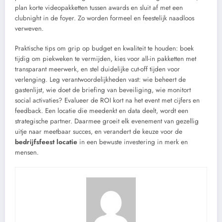
plan korte videopakketten tussen awards en sluit af met een
clubnight in de foyer. Zo worden formeel en feestelijk naadloos
verweven.
Praktische tips om grip op budget en kwaliteit te houden: boek
tijdig om piekweken te vermijden, kies voor all-in pakketten met
transparant meerwerk, en stel duidelijke cut-off tijden voor
verlenging. Leg verantwoordelijkheden vast: wie beheert de
gastenlijst, wie doet de briefing van beveiliging, wie monitort
social activaties? Evalueer de ROI kort na het event met cijfers en
feedback. Een locatie die meedenkt en data deelt, wordt een
strategische partner. Daarmee groeit elk evenement van gezellig
uitje naar meetbaar succes, en verandert de keuze voor de
bedrijfsfeest locatie
in een bewuste investering in merk en
mensen.