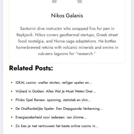
Nikos Galanis
Santorini dive instructor who swapped fins for pen in
Reykjavík. Nikos covers geothermal startups, Greek street
food nostalgia, and Norse saga adaptations. He bottles
home-brewed retsina with volcanic minerals and swims in
sub-zero lagoons for “research.”
Related Posts:
iDEAL casino: sneller storten, veiliger spelen en…
Vrijheid in Gokken: Alles Wat Je Moet Weten Over…
Plinko Spel Review: spanning, statistiek en slim…
De Onafhankelijke Speler: Een Diepgaande Verkenning…
Energiezekerheid voor iedereen: van slimme…
Zo kies je met vertrouwen het beste online casino in…