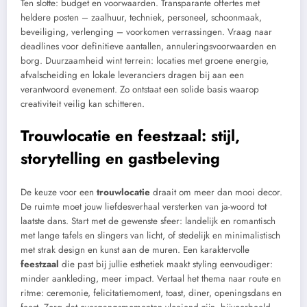
Ten slotte: budget en voorwaarden. Transparante offertes met
heldere posten – zaalhuur, techniek, personeel, schoonmaak,
beveiliging, verlenging – voorkomen verrassingen. Vraag naar
deadlines voor definitieve aantallen, annuleringsvoorwaarden en
borg. Duurzaamheid wint terrein: locaties met groene energie,
afvalscheiding en lokale leveranciers dragen bij aan een
verantwoord evenement. Zo ontstaat een solide basis waarop
creativiteit veilig kan schitteren.
Trouwlocatie en feestzaal: stijl,
storytelling en gastbeleving
De keuze voor een
trouwlocatie
draait om meer dan mooi decor.
De ruimte moet jouw liefdesverhaal versterken van ja-woord tot
laatste dans. Start met de gewenste sfeer: landelijk en romantisch
met lange tafels en slingers van licht, of stedelijk en minimalistisch
met strak design en kunst aan de muren. Een karaktervolle
feestzaal
die past bij jullie esthetiek maakt styling eenvoudiger:
minder aankleding, meer impact. Vertaal het thema naar route en
ritme: ceremonie, felicitatiemoment, toast, diner, openingsdans en