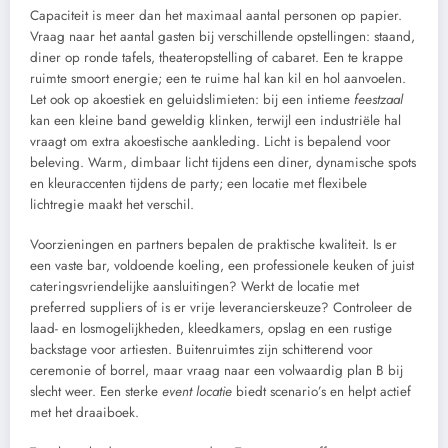
Capaciteit is meer dan het maximaal aantal personen op papier.
Vraag naar het aantal gasten bij verschillende opstellingen: staand,
diner op ronde tafels, theateropstelling of cabaret. Een te krappe
ruimte smoort energie; een te ruime hal kan kil en hol aanvoelen.
Let ook op akoestiek en geluidslimieten: bij een intieme
feestzaal
kan een kleine band geweldig klinken, terwijl een industriële hal
vraagt om extra akoestische aankleding. Licht is bepalend voor
beleving. Warm, dimbaar licht tijdens een diner, dynamische spots
en kleuraccenten tijdens de party; een locatie met flexibele
lichtregie maakt het verschil.
Voorzieningen en partners bepalen de praktische kwaliteit. Is er
een vaste bar, voldoende koeling, een professionele keuken of juist
cateringsvriendelijke aansluitingen? Werkt de locatie met
preferred suppliers of is er vrije leverancierskeuze? Controleer de
laad- en losmogelijkheden, kleedkamers, opslag en een rustige
backstage voor artiesten. Buitenruimtes zijn schitterend voor
ceremonie of borrel, maar vraag naar een volwaardig plan B bij
slecht weer. Een sterke
event locatie
biedt scenario’s en helpt actief
met het draaiboek.