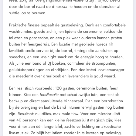
feest. Zorg dat overgangsmomenten vloeiend zijn, bijvoorbeeld
door de borrel naast de dinerzaal te houden en de dansvloer al
subtiel op te bouwen.
Praktische finesse bepaalt de gastbeleving. Denk aan comfortabele
wachtruimtes, goede zichtlijnen tijdens de ceremonie, voldoende
toiletten en garderobe, en een plek waar ouderen kunnen praten
buiten het feestgedruis. Een locatie met geoliede horeca tilt
kwaliteit: snelle service bij de borrel, timings die aansluiten op
speeches, en een late-night snack om de energie hoog te houden.
Als jullie een band of DJ boeken, controleer de stroompunten,
geluidsbeperkingen en eindtijden. Een dedicated locatiemanager
die meedenkt over draaiboek en leveranciers is goud waard.
Een realistisch voorbeeld: 120 gasten, ceremonie buiten, feest
binnen. Kies een
feestlocatie
met schaduwrijke tuin, een tent als
back-up en direct aansluitende binnenzaal. Plan een borrelstation
bij de overgang en laat de band intunen terwijl gasten nog buiten
zijn. Resultaat: nul stiltes, maximale flow. Voor een microbruiloft
van 40 personen kan een kleine
feestzaal
juist magisch zijn; kies
voor diner aan één lange tafel, zachte verlichting en akoestische
live-muziek. Zo blijft het intiem zonder in te leveren op beleving.