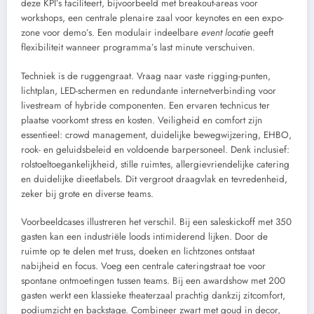
deze KPI’s faciliteert, bijvoorbeeld met breakout-areas voor
workshops, een centrale plenaire zaal voor keynotes en een expo-
zone voor demo’s. Een modulair indeelbare
event locatie
geeft
flexibiliteit wanneer programma’s last minute verschuiven.
Techniek is de ruggengraat. Vraag naar vaste rigging-punten,
lichtplan, LED-schermen en redundante internetverbinding voor
livestream of hybride componenten. Een ervaren technicus ter
plaatse voorkomt stress en kosten. Veiligheid en comfort zijn
essentieel: crowd management, duidelijke bewegwijzering, EHBO,
rook- en geluidsbeleid en voldoende barpersoneel. Denk inclusief:
rolstoeltoegankelijkheid, stille ruimtes, allergievriendelijke catering
en duidelijke dieetlabels. Dit vergroot draagvlak en tevredenheid,
zeker bij grote en diverse teams.
Voorbeeldcases illustreren het verschil. Bij een saleskickoff met 350
gasten kan een industriële loods intimiderend lijken. Door de
ruimte op te delen met truss, doeken en lichtzones ontstaat
nabijheid en focus. Voeg een centrale cateringstraat toe voor
spontane ontmoetingen tussen teams. Bij een awardshow met 200
gasten werkt een klassieke theaterzaal prachtig dankzij zitcomfort,
podiumzicht en backstage. Combineer zwart met goud in decor,