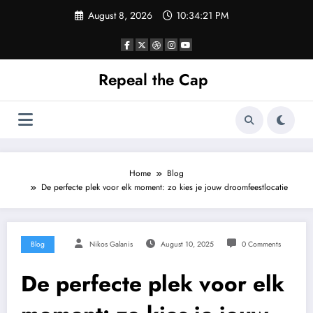
Skip
August 8, 2026
10:34:22 PM
to
content
Repeal the Cap
Home
Blog
De perfecte plek voor elk moment: zo kies je jouw droomfeestlocatie
Blog
Nikos Galanis
August 10, 2025
0 Comments
De perfecte plek voor elk