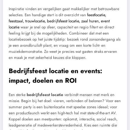
Inspiratie vinden en vergelijken gaat makkelijker met betrouwbare
selecties. Een handige start is dit overzicht van
feestlocatie,
feestzaal, trouwlocatie, bedrijfsfeest locatie, zaal huren, event
locatie
waar je snel op sfeer, capaciteit en regio filtert en direct
feeling krijgt bij de mogelijkheden. Combineer dat met een
locatiebezoek op het juiste tijdstip: bezoek rond zonsondergang als
je een avondbruiloft plant, en vraag om een korte licht- en
muziekdemonstratie. Zo weet je precies wat gasten straks ervaren
en maak je met zekerheid keuzes die kloppen.
Bedrijfsfeest locatie en events:
impact, doelen en ROI
Een sterke
bedrijfsfeest locatie
verbindt mensen met merk en
missie. Begin bij het doel: vieren, verbinden of belonen? Voor een
summer party is een buitenlocatie met speelse zones ideaal; voor
een productlaunch werkt een high-tech hal met state-of-the-art AV.
Koppel doelen aan meetpunten: opkomst, interactie, social reach,
leadgeneratie of medewerkerstevredenheid. Kies een ruimte die