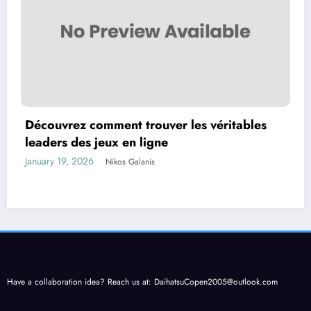
Découvrez comment trouver les véritables
leaders des jeux en ligne
January 19, 2026
Nikos Galanis
Have a collaboration idea? Reach us at:
DaihatsuCopen2005@outlook.com