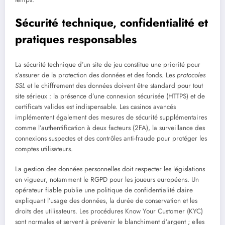
Sécurité technique, confidentialité et
pratiques responsables
La sécurité technique d’un site de jeu constitue une priorité pour
s’assurer de la protection des données et des fonds. Les
protocoles
SSL
et le chiffrement des données doivent être standard pour tout
site sérieux : la présence d’une connexion sécurisée (HTTPS) et de
certificats valides est indispensable. Les casinos avancés
implémentent également des mesures de sécurité supplémentaires
comme l’authentification à deux facteurs (2FA), la surveillance des
connexions suspectes et des contrôles anti-fraude pour protéger les
comptes utilisateurs.
La gestion des données personnelles doit respecter les législations
en vigueur, notamment le RGPD pour les joueurs européens. Un
opérateur fiable publie une politique de confidentialité claire
expliquant l’usage des données, la durée de conservation et les
droits des utilisateurs. Les procédures Know Your Customer (KYC)
sont normales et servent à prévenir le blanchiment d’argent ; elles