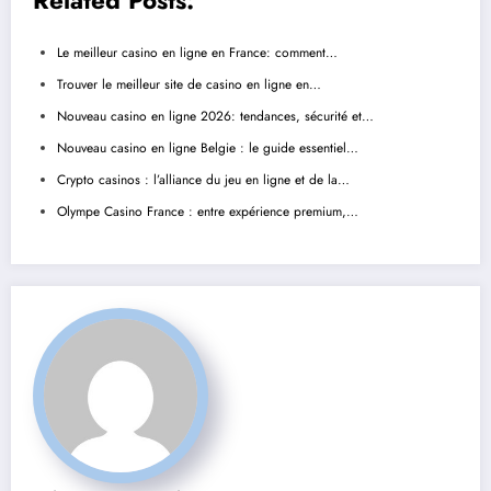
Le meilleur casino en ligne en France: comment…
Trouver le meilleur site de casino en ligne en…
Nouveau casino en ligne 2026: tendances, sécurité et…
Nouveau casino en ligne Belgie : le guide essentiel…
Crypto casinos : l’alliance du jeu en ligne et de la…
Olympe Casino France : entre expérience premium,…