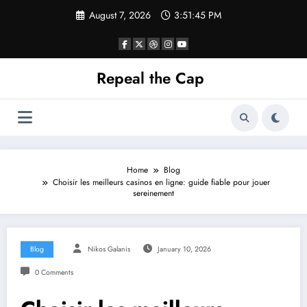
Skip
August 7, 2026
3:51:45 PM
to
content
Repeal the Cap
Home
Blog
Choisir les meilleurs casinos en ligne: guide fiable pour jouer
sereinement
Blog
Nikos Galanis
January 10, 2026
0 Comments