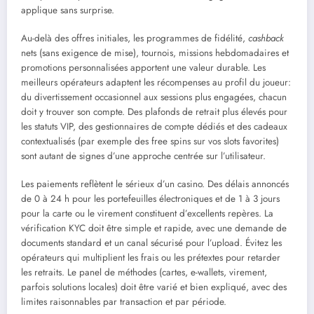
applique sans surprise.
Au-delà des offres initiales, les programmes de fidélité,
cashback
nets (sans exigence de mise), tournois, missions hebdomadaires et
promotions personnalisées apportent une valeur durable. Les
meilleurs opérateurs adaptent les récompenses au profil du joueur:
du divertissement occasionnel aux sessions plus engagées, chacun
doit y trouver son compte. Des plafonds de retrait plus élevés pour
les statuts VIP, des gestionnaires de compte dédiés et des cadeaux
contextualisés (par exemple des free spins sur vos slots favorites)
sont autant de signes d’une approche centrée sur l’utilisateur.
Les paiements reflètent le sérieux d’un casino. Des délais annoncés
de 0 à 24 h pour les portefeuilles électroniques et de 1 à 3 jours
pour la carte ou le virement constituent d’excellents repères. La
vérification KYC doit être simple et rapide, avec une demande de
documents standard et un canal sécurisé pour l’upload. Évitez les
opérateurs qui multiplient les frais ou les prétextes pour retarder
les retraits. Le panel de méthodes (cartes, e-wallets, virement,
parfois solutions locales) doit être varié et bien expliqué, avec des
limites raisonnables par transaction et par période.