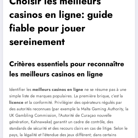
Choisir les meilleurs
casinos en ligne: guide
fiable pour jouer
sereinement
Critères essentiels pour reconnaître
les meilleurs casinos en ligne
Identifier les
meilleurs casinos en ligne
ne se résume pas à une
simple liste de marques populaires. La première brique, c’est la
licence
et la conformité. Privilégier des opérateurs régulés par
des autorités reconnues (par exemple la Malta Gaming Authority, la
UK Gambling Commission, l’Autorité de Curaçao nouvelle
génération, Kahnawake) garantit un cadre de contrôle, des
standards de sécurité et des recours clairs en cas de litige. Selon le
pays, la légalité et l’étendue des jeux diffèrent; dans certains