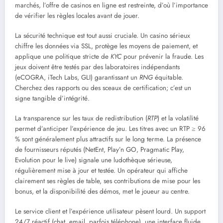
marchés, l’offre de casinos en ligne est restreinte, d’où l’importance
de vérifier les règles locales avant de jouer.
La sécurité technique est tout aussi cruciale. Un casino sérieux
chiffre les données via SSL, protège les moyens de paiement, et
applique une politique stricte de
KYC
pour prévenir la fraude. Les
jeux doivent être testés par des laboratoires indépendants
(eCOGRA, iTech Labs, GLI) garantissant un
RNG
équitable.
Cherchez des rapports ou des sceaux de certification; c’est un
signe tangible d’intégrité.
La transparence sur les taux de redistribution (
RTP
) et la volatilité
permet d’anticiper l’expérience de jeu. Les titres avec un RTP ≥ 96
% sont généralement plus attractifs sur le long terme. La présence
de fournisseurs réputés (NetEnt, Play’n GO, Pragmatic Play,
Evolution pour le live) signale une ludothèque sérieuse,
régulièrement mise à jour et testée. Un opérateur qui affiche
clairement ses règles de table, ses contributions de mise pour les
bonus, et la disponibilité des démos, met le joueur au centre.
Le service client et l’expérience utilisateur pèsent lourd. Un support
24/7 réactif (chat, email, parfois téléphone), une interface fluide