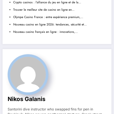
Crypto casinos : l’alliance du jeu en ligne et de la…
Trouver le meilleur site de casino en ligne en…
Olympe Casino France : entre expérience premium,…
Nouveau casino en ligne 2026: tendances, sécurité et…
Nouveau casino français en ligne : innovations,…
Nikos Galanis
Santorini dive instructor who swapped fins for pen in