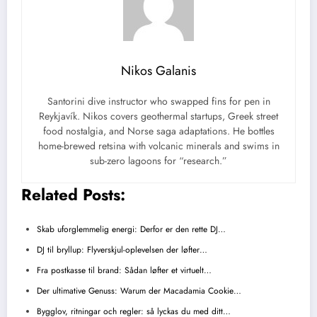
Nikos Galanis
Santorini dive instructor who swapped fins for pen in
Reykjavík. Nikos covers geothermal startups, Greek street
food nostalgia, and Norse saga adaptations. He bottles
home-brewed retsina with volcanic minerals and swims in
sub-zero lagoons for “research.”
Related Posts:
Skab uforglemmelig energi: Derfor er den rette DJ…
DJ til bryllup: Flyverskjul-oplevelsen der løfter…
Fra postkasse til brand: Sådan løfter et virtuelt…
Der ultimative Genuss: Warum der Macadamia Cookie…
Bygglov, ritningar och regler: så lyckas du med ditt…