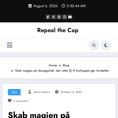
Skip
August 6, 2026
3:30:45 AM
to
content
Repeal the Cap
Home
Blog
Skab magien på dansegulvet: den rette DJ til brylluppet gør forskellen
Blog
Nikos Galanis
October 14, 2025
0 Comments
Skab magien på