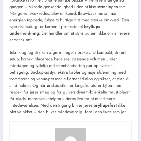
nordiske favoritter. Små tematiske blokke – tre til fem sange ad
gangen – sikrede genkendelighed uden at låse stemningen fast.
Når gulvet svækkedes, blev et ikonisk throwback indsat; når
energien toppede, fulgte to hurtige hits med stærke omkvæd. Den
type dramaturgi er kernen i professionel
bryllups
underholdning
: Det handler om at styre pulsen, ikke om at levere
et statisk sæt.
Teknik og logistik kan afgøre meget i praksis. Et kompakt, stilrent
setup, korrekt placerede højtalere, passende volumen under
middagen og tydelig mikrofonhåndtering gør oplevelsen
behagelig. Backup-udstyr, ekstra kabler og nøje afstemning med
toastmaster og venue-personale fjerner friktion og sikrer, at plan A
altid holder. Og når ønskesedlen er lang, kuraterer DJ’en med
respekt for jeres smag og for gulvets dynamik: enkelte “must plays”
får plads, mens rækkefølgen justeres live for at maksimere
tilstedeværelsen. Med den tilgang bliver jeres
bryllupsfest
ikke
blot vellykket – den bliver mindeværdig, fordi den føles som jer.