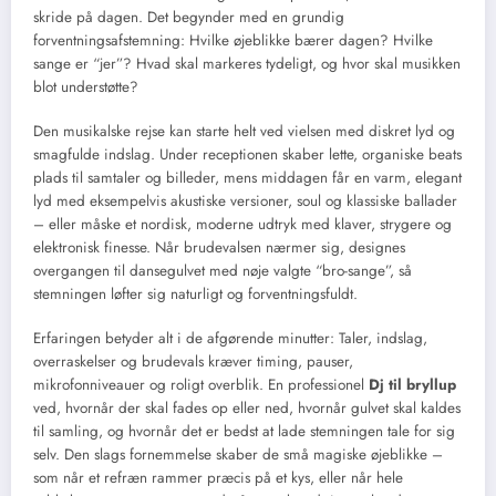
skride på dagen. Det begynder med en grundig
forventningsafstemning: Hvilke øjeblikke bærer dagen? Hvilke
sange er “jer”? Hvad skal markeres tydeligt, og hvor skal musikken
blot understøtte?
Den musikalske rejse kan starte helt ved vielsen med diskret lyd og
smagfulde indslag. Under receptionen skaber lette, organiske beats
plads til samtaler og billeder, mens middagen får en varm, elegant
lyd med eksempelvis akustiske versioner, soul og klassiske ballader
– eller måske et nordisk, moderne udtryk med klaver, strygere og
elektronisk finesse. Når brudevalsen nærmer sig, designes
overgangen til dansegulvet med nøje valgte “bro-sange”, så
stemningen løfter sig naturligt og forventningsfuldt.
Erfaringen betyder alt i de afgørende minutter: Taler, indslag,
overraskelser og brudevals kræver timing, pauser,
mikrofonniveauer og roligt overblik. En professionel
Dj til bryllup
ved, hvornår der skal fades op eller ned, hvornår gulvet skal kaldes
til samling, og hvornår det er bedst at lade stemningen tale for sig
selv. Den slags fornemmelse skaber de små magiske øjeblikke –
som når et refræn rammer præcis på et kys, eller når hele