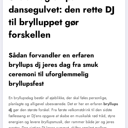
dansegulvet: den rette DJ
til brylluppet gør
forskellen
Sådan forvandler en erfaren
bryllups dj jeres dag fra smuk
ceremoni til uforglemmelig
bryllupsfest
En bryllupsdag består af øjeblikke, der skal føles personlige,
planlagte og alligevel ubesværede. Det er her en erfaren
bryllups
dj
gør den største forskel. Fra første velkomstdrink til den sidste
fællessang er DJ’ens opgave at skabe en musikalsk rød tråd, styre
energien og levere
bryllupsmusik
, der rammer både jer og jeres
gæster. Den rigtige DJ læser rummet, skifter sømløst mellem