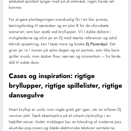
selskabet spontant synger med på et omkvæd, ingen havde set
komme.
For at gøre planlægningen overskuelig får I en klar proces,
løsningsforslag til særønsker og en plan B for de uforudsete
scenarier, som kan opstå ved bryllupper. Vil I dykke dybere i
mulighederne og sikre jer en DJ med stærke referencer og solid
teknisk opsætning, kan I læse mere og booke
Dj Flyverskjul
. Det
giver jer ro i maven på selve dagen og en partner, som ikke bare
spiller musik, men skaber flow, nærvær og momentum – fra første
skål til sidste dans.
Cases og inspiration: rigtige
bryllupper, rigtige spillelister, rigtige
dansegulve
Hvert bryllup er unikt, men nogle greb går igen, når en erfaren DJ
rammer plet. Tænk eksempelvis på et urbant city-bryllup i en
højloftet venue: Under middagen bar en blanding af moderne jazz,
akustiske pop-covers og bløde elektroniske teksturer samtalerne,