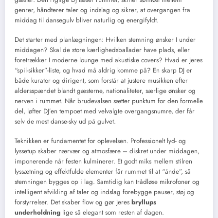
genrer, håndterer taler og indslag og sikrer, at overgangen fra
middag til dansegulv bliver naturlig og energifyldt.
Det starter med planlægningen: Hvilken stemning ønsker I under
middagen? Skal de store kærlighedsballader have plads, eller
foretrækker I moderne lounge med akustiske covers? Hvad er jeres
“spil-sikker”-liste, og hvad må aldrig komme på? En skarp DJ er
både kurator og dirigent, som forstår at justere musikken efter
aldersspændet blandt gæsterne, nationaliteter, særlige ønsker og
nerven i rummet. Når brudevalsen sætter punktum for den formelle
del, løfter DJ’en tempoet med velvalgte overgangsnumre, der får
selv de mest danse-sky ud på gulvet.
Teknikken er fundamentet for oplevelsen. Professionelt lyd- og
lyssetup skaber nærvær og atmosfære – diskret under middagen,
imponerende når festen kulminerer. Et godt miks mellem stilren
lyssætning og effektfulde elementer får rummet til at “ånde”, så
stemningen bygges op i lag. Samtidig kan trådløse mikrofoner og
intelligent afvikling af taler og indslag forebygge pauser, støj og
forstyrrelser. Det skaber flow og gør jeres
bryllups
underholdning
lige så elegant som resten af dagen.