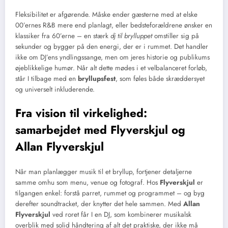
Fleksibilitet er afgørende. Måske ender gæsterne med at elske
00’ernes R&B mere end planlagt, eller bedsteforældrene ønsker en
klassiker fra 60’erne – en stærk
dj til brylluppet
omstiller sig på
sekunder og bygger på den energi, der er i rummet. Det handler
ikke om DJ’ens yndlingssange, men om jeres historie og publikums
øjeblikkelige humør. Når alt dette mødes i et velbalanceret forløb,
står I tilbage med en
bryllupsfest
, som føles både skræddersyet
og universelt inkluderende.
Fra vision til virkelighed:
samarbejdet med Flyverskjul og
Allan Flyverskjul
Når man planlægger musik til et bryllup, fortjener detaljerne
samme omhu som menu, venue og fotograf. Hos
Flyverskjul
er
tilgangen enkel: forstå parret, rummet og programmet – og byg
derefter soundtracket, der knytter det hele sammen. Med
Allan
Flyverskjul
ved roret får I en DJ, som kombinerer musikalsk
overblik med solid håndtering af alt det praktiske, der ikke må