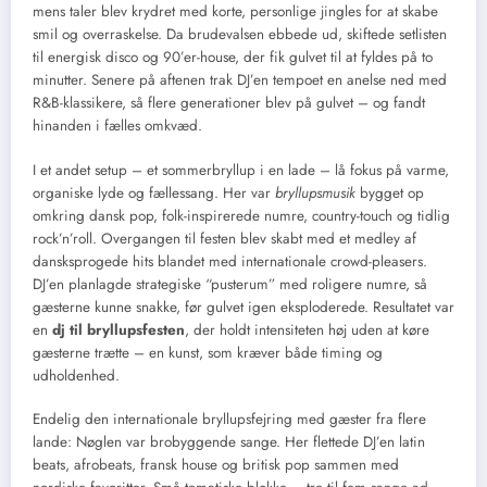
mens taler blev krydret med korte, personlige jingles for at skabe
smil og overraskelse. Da brudevalsen ebbede ud, skiftede setlisten
til energisk disco og 90’er-house, der fik gulvet til at fyldes på to
minutter. Senere på aftenen trak DJ’en tempoet en anelse ned med
R&B-klassikere, så flere generationer blev på gulvet – og fandt
hinanden i fælles omkvæd.
I et andet setup – et sommerbryllup i en lade – lå fokus på varme,
organiske lyde og fællessang. Her var
bryllupsmusik
bygget op
omkring dansk pop, folk-inspirerede numre, country-touch og tidlig
rock’n’roll. Overgangen til festen blev skabt med et medley af
dansksprogede hits blandet med internationale crowd-pleasers.
DJ’en planlagde strategiske “pusterum” med roligere numre, så
gæsterne kunne snakke, før gulvet igen eksploderede. Resultatet var
en
dj til bryllupsfesten
, der holdt intensiteten høj uden at køre
gæsterne trætte – en kunst, som kræver både timing og
udholdenhed.
Endelig den internationale bryllupsfejring med gæster fra flere
lande: Nøglen var brobyggende sange. Her flettede DJ’en latin
beats, afrobeats, fransk house og britisk pop sammen med