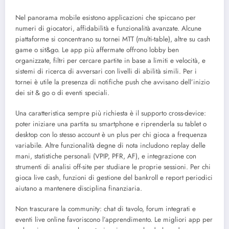
Nel panorama mobile esistono applicazioni che spiccano per
numeri di giocatori, affidabilità e funzionalità avanzate. Alcune
piattaforme si concentrano su tornei MTT (multi-table), altre su cash
game o sit&go. Le app più affermate offrono lobby ben
organizzate, filtri per cercare partite in base a limiti e velocità, e
sistemi di ricerca di avversari con livelli di abilità simili. Per i
tornei è utile la presenza di notifiche push che avvisano dell’inizio
dei sit & go o di eventi speciali.
Una caratteristica sempre più richiesta è il supporto cross-device:
poter iniziare una partita su smartphone e riprenderla su tablet o
desktop con lo stesso account è un plus per chi gioca a frequenza
variabile. Altre funzionalità degne di nota includono replay delle
mani, statistiche personali (VPIP, PFR, AF), e integrazione con
strumenti di analisi off-site per studiare le proprie sessioni. Per chi
gioca live cash, funzioni di gestione del bankroll e report periodici
aiutano a mantenere disciplina finanziaria.
Non trascurare la community: chat di tavolo, forum integrati e
eventi live online favoriscono l’apprendimento. Le migliori app per