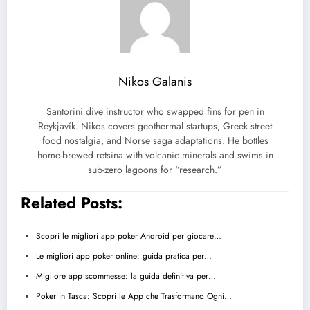
Nikos Galanis
Santorini dive instructor who swapped fins for pen in
Reykjavík. Nikos covers geothermal startups, Greek street
food nostalgia, and Norse saga adaptations. He bottles
home-brewed retsina with volcanic minerals and swims in
sub-zero lagoons for “research.”
Related Posts:
Scopri le migliori app poker Android per giocare…
Le migliori app poker online: guida pratica per…
Migliore app scommesse: la guida definitiva per…
Poker in Tasca: Scopri le App che Trasformano Ogni…