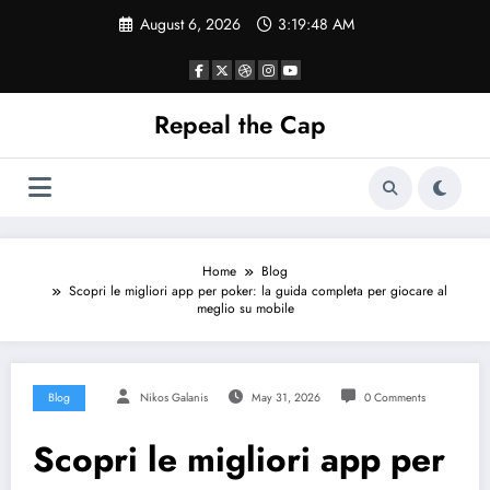
Skip
August 6, 2026
3:19:49 AM
to
content
Repeal the Cap
Home
Blog
Scopri le migliori app per poker: la guida completa per giocare al
meglio su mobile
Blog
Nikos Galanis
May 31, 2026
0 Comments
Scopri le migliori app per