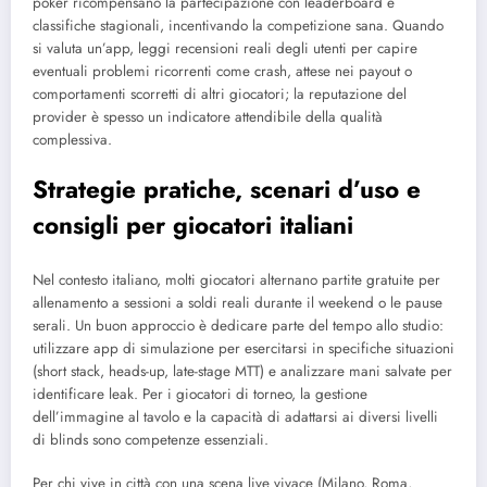
poker ricompensano la partecipazione con leaderboard e
classifiche stagionali, incentivando la competizione sana. Quando
si valuta un’app, leggi recensioni reali degli utenti per capire
eventuali problemi ricorrenti come crash, attese nei payout o
comportamenti scorretti di altri giocatori; la reputazione del
provider è spesso un indicatore attendibile della qualità
complessiva.
Strategie pratiche, scenari d’uso e
consigli per giocatori italiani
Nel contesto italiano, molti giocatori alternano partite gratuite per
allenamento a sessioni a soldi reali durante il weekend o le pause
serali. Un buon approccio è dedicare parte del tempo allo studio:
utilizzare app di simulazione per esercitarsi in specifiche situazioni
(short stack, heads-up, late-stage MTT) e analizzare mani salvate per
identificare leak. Per i giocatori di torneo, la gestione
dell’immagine al tavolo e la capacità di adattarsi ai diversi livelli
di blinds sono competenze essenziali.
Per chi vive in città con una scena live vivace (Milano, Roma,