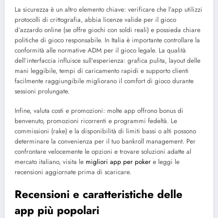
La sicurezza è un altro elemento chiave: verificare che l’app utilizzi
protocolli di crittografia, abbia licenze valide per il gioco
d’azzardo online (se offre giochi con soldi reali) e possieda chiare
politiche di gioco responsabile. In Italia è importante controllare la
conformità alle normative ADM per il gioco legale. La qualità
dell’interfaccia influisce sull’esperienza: grafica pulita, layout delle
mani leggibile, tempi di caricamento rapidi e supporto clienti
facilmente raggiungibile migliorano il comfort di gioco durante
sessioni prolungate.
Infine, valuta costi e promozioni: molte app offrono bonus di
benvenuto, promozioni ricorrenti e programmi fedeltà. Le
commissioni (rake) e la disponibilità di limiti bassi o alti possono
determinare la convenienza per il tuo bankroll management. Per
confrontare velocemente le opzioni e trovare soluzioni adatte al
mercato italiano, visita le
migliori app per poker
e leggi le
recensioni aggiornate prima di scaricare.
Recensioni e caratteristiche delle
app più popolari