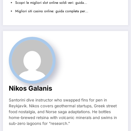
Scopri le migliori slot online soldi veri: guida…
Migliori siti casino online: guida completa per…
Nikos Galanis
Santorini dive instructor who swapped fins for pen in
Reykjavík. Nikos covers geothermal startups, Greek street
food nostalgia, and Norse saga adaptations. He bottles
home-brewed retsina with volcanic minerals and swims in
sub-zero lagoons for “research.”