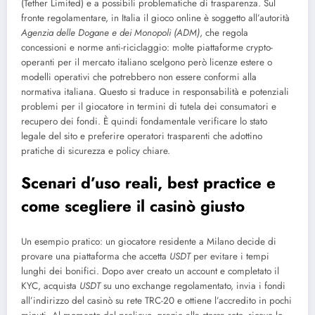
(Tether Limited) e a possibili problematiche di trasparenza. Sul
fronte regolamentare, in Italia il gioco online è soggetto all’autorità
Agenzia delle Dogane e dei Monopoli (ADM)
, che regola
concessioni e norme anti-riciclaggio: molte piattaforme crypto-
operanti per il mercato italiano scelgono però licenze estere o
modelli operativi che potrebbero non essere conformi alla
normativa italiana. Questo si traduce in responsabilità e potenziali
problemi per il giocatore in termini di tutela dei consumatori e
recupero dei fondi. È quindi fondamentale verificare lo stato
legale del sito e preferire operatori trasparenti che adottino
pratiche di sicurezza e policy chiare.
Scenari d’uso reali, best practice e
come scegliere il casinò giusto
Un esempio pratico: un giocatore residente a Milano decide di
provare una piattaforma che accetta
USDT
per evitare i tempi
lunghi dei bonifici. Dopo aver creato un account e completato il
KYC, acquista
USDT
su uno exchange regolamentato, invia i fondi
all’indirizzo del casinò su rete TRC-20 e ottiene l’accredito in pochi