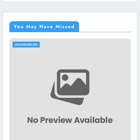
You May Have Missed
UNCATEGORIZED