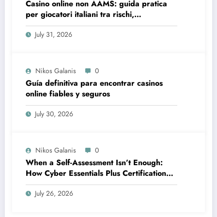
Casino online non AAMS: guida pratica
per giocatori italiani tra rischi,
opportunità e verifiche
July 31, 2026
Nikos Galanis
0
Guía definitiva para encontrar casinos
online fiables y seguros
July 30, 2026
Nikos Galanis
0
When a Self-Assessment Isn’t Enough:
How Cyber Essentials Plus Certification
Proves Your Security Posture in the Real
July 26, 2026
World