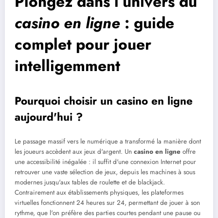
Plongez dans l’univers du
casino en ligne
: guide
complet pour jouer
intelligemment
Pourquoi choisir un
casino en ligne
aujourd'hui ?
Le passage massif vers le numérique a transformé la manière dont
les joueurs accèdent aux jeux d'argent. Un
casino en ligne
offre
une accessibilité inégalée : il suffit d'une connexion Internet pour
retrouver une vaste sélection de jeux, depuis les machines à sous
modernes jusqu'aux tables de roulette et de blackjack.
Contrairement aux établissements physiques, les plateformes
virtuelles fonctionnent 24 heures sur 24, permettant de jouer à son
rythme, que l'on préfère des parties courtes pendant une pause ou