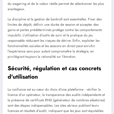
du wagering et de la valeur réelle permet de sélectionner les plus
avantageux.
La discipline et la gestion de bankroll sont essentielles. Fixer des
limites de dépôt, définir une durée de session et accepter des
gains et pertes prédéterminés protège contre les comportements
impulsifs. L'utilisation d'outils de suivi et la pratique du
jeu
responsable
réduisent les risques de dérive. Enfin, exploiter les
fonctionnalités sociales et les sessions en direct peut enrichir
l'expérience sans pour autant compromettre la stratégie, en
privilégiant toujours la rationalité sur l'émotion.
Sécurité, régulation et cas concrets
d'utilisation
La confiance est au cœur du choix d'une plateforme : vérifier la
licence d'un opérateur, la transparence des audits indépendants et
la présence de certificats RNG (générateur de nombres aléatoires)
sont des étapes indispensables. Les sites sérieux publient leurs
licences et résultats d'audit, indiquant que les jeux sont équitables