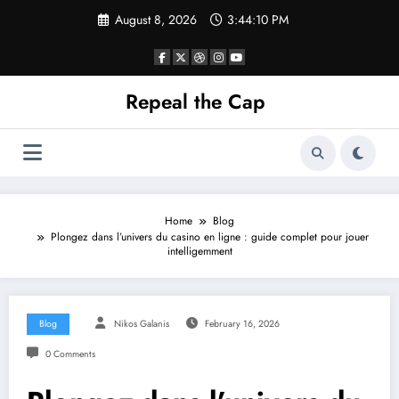
Skip
August 8, 2026
3:44:11 PM
to
content
Repeal the Cap
Home
Blog
Plongez dans l’univers du casino en ligne : guide complet pour jouer
intelligemment
Blog
Nikos Galanis
February 16, 2026
0 Comments