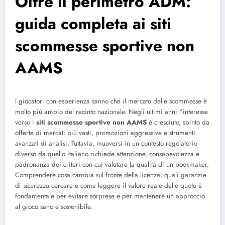
Oltre il perimetro ADM:
guida completa ai siti
scommesse sportive non
AAMS
I giocatori con esperienza sanno che il mercato delle scommesse è
molto più ampio del recinto nazionale. Negli ultimi anni l’interesse
verso i
siti scommesse sportive non AAMS
è cresciuto, spinto da
offerte di mercati più vasti, promozioni aggressive e strumenti
avanzati di analisi. Tuttavia, muoversi in un contesto regolatorio
diverso da quello italiano richiede attenzione, consapevolezza e
padronanza dei criteri con cui valutare la qualità di un bookmaker.
Comprendere cosa cambia sul fronte della licenza, quali garanzie
di
sicurezza
cercare e come leggere il valore reale delle quote è
fondamentale per evitare sorprese e per mantenere un approccio
al gioco sano e sostenibile.