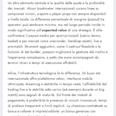
Un altro elemento centrale è la qualità delle quote e la profondità
dei mercati. Alcuni bookmaker internazionali curano linee su
campionati minori, e-sports o
player props
non sempre disponibili
a livello locale. La differenza percentuale di margine (payout) tra
operatori può sembrare minima, ma nel lungo periodo incide in
modo significativo sull’
expected value
di una strategia. È utile
confrontare il payout medio per sport principali (calcio, tennis,
basket) e per mercati come
over/under
,
handicap asiatici
, live e
pre-match. Strumenti aggiuntivi, come il
cash-out
flessibile o le
funzioni di
bet builder
, possono migliorare la gestione del rischio e
l’esperienza complessiva, a patto che siano accompagnati da
termini chiari e tempi di esecuzione affidabili.
Infine, l’infrastruttura tecnologica fa la differenza. Un buon sito
internazionale offre piattaforme veloci, interfacce mobile
ottimizzate, streaming e statistiche in tempo reale. L’affidabilità del
trading live e la stabilità sotto carico (ad esempio durante un big
match) sono segnali di maturità. Sul fronte dei metodi di
pagamento, è preferibile la presenza di circuiti riconosciuti, tempi
di prelievo trasparenti e limiti espliciti. La
chiarezza contrattuale
su
bonus e rollover è imprescindibile: un bonus generoso con