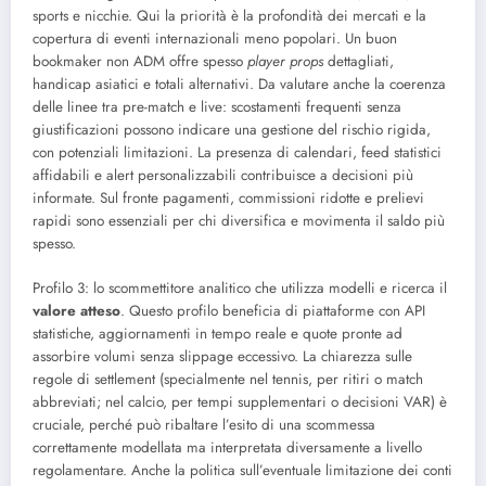
sports e nicchie. Qui la priorità è la profondità dei mercati e la
copertura di eventi internazionali meno popolari. Un buon
bookmaker non ADM offre spesso
player props
dettagliati,
handicap asiatici e totali alternativi. Da valutare anche la coerenza
delle linee tra pre-match e live: scostamenti frequenti senza
giustificazioni possono indicare una gestione del rischio rigida,
con potenziali limitazioni. La presenza di calendari, feed statistici
affidabili e alert personalizzabili contribuisce a decisioni più
informate. Sul fronte pagamenti, commissioni ridotte e prelievi
rapidi sono essenziali per chi diversifica e movimenta il saldo più
spesso.
Profilo 3: lo scommettitore analitico che utilizza modelli e ricerca il
valore atteso
. Questo profilo beneficia di piattaforme con API
statistiche, aggiornamenti in tempo reale e quote pronte ad
assorbire volumi senza slippage eccessivo. La chiarezza sulle
regole di settlement (specialmente nel tennis, per ritiri o match
abbreviati; nel calcio, per tempi supplementari o decisioni VAR) è
cruciale, perché può ribaltare l’esito di una scommessa
correttamente modellata ma interpretata diversamente a livello
regolamentare. Anche la politica sull’eventuale limitazione dei conti