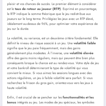
plaisir et vos chances de succès. Le premier élément à considérer
est le
taux de retour au joueur (RTP)
. Exprimé en pourcentage,
le RTP indique la somme théorique que le jeu redistribue aux
joueurs sur le long terme. Privilégiez les jeux avec un RTP élevé,
idéalement au-dessus de 96%, pour optimiser votre expérience de
jeu sur la durée.
La volatilité, ou variance, est un deuxième critère fondamental. Elle
définit le niveau de risque associé à un jeu. Une
volatilité faible
signifie que le jeu paie fréquemment, mais des gains
généralement plus modestes. À l’inverse, une
volatilité élevée
offre des gains moins réguliers, mais qui peuvent être bien plus
conséquents lorsque la chance est au rendez-vous. Votre style de jeu
et votre bankroll détermineront le type de volatilité qui vous
convient le mieux. Si vous aimez les sessions longues avec des
actions régulières, un jeu à faible volatilité sera parfait. Si vous
recherchez le frisson du gros gain, orientez-vous vers les jeux à
haute volatilité.
Enfin, il est crucial de se pencher sur les
fonctionnalités et les
bonus
intégrés au jeu. Les modes de jeu spéciaux, les symboles