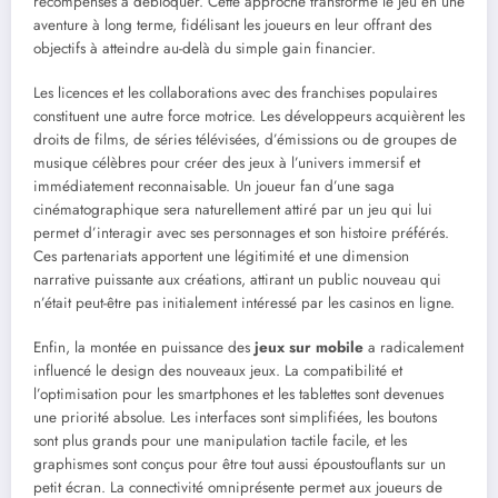
récompenses à débloquer. Cette approche transforme le jeu en une
aventure à long terme, fidélisant les joueurs en leur offrant des
objectifs à atteindre au-delà du simple gain financier.
Les licences et les collaborations avec des franchises populaires
constituent une autre force motrice. Les développeurs acquièrent les
droits de films, de séries télévisées, d’émissions ou de groupes de
musique célèbres pour créer des jeux à l’univers immersif et
immédiatement reconnaisable. Un joueur fan d’une saga
cinématographique sera naturellement attiré par un jeu qui lui
permet d’interagir avec ses personnages et son histoire préférés.
Ces partenariats apportent une légitimité et une dimension
narrative puissante aux créations, attirant un public nouveau qui
n’était peut-être pas initialement intéressé par les casinos en ligne.
Enfin, la montée en puissance des
jeux sur mobile
a radicalement
influencé le design des nouveaux jeux. La compatibilité et
l’optimisation pour les smartphones et les tablettes sont devenues
une priorité absolue. Les interfaces sont simplifiées, les boutons
sont plus grands pour une manipulation tactile facile, et les
graphismes sont conçus pour être tout aussi époustouflants sur un
petit écran. La connectivité omniprésente permet aux joueurs de