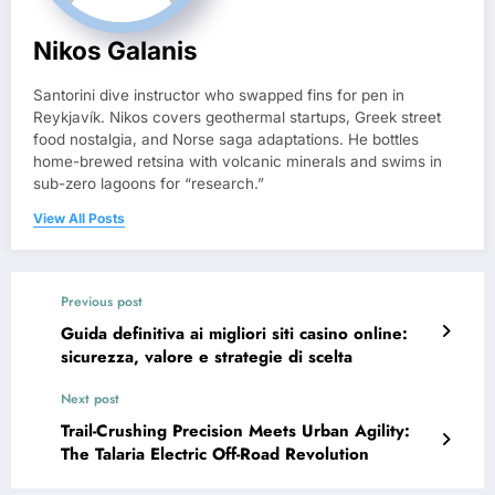
Nikos Galanis
Santorini dive instructor who swapped fins for pen in
Reykjavík. Nikos covers geothermal startups, Greek street
food nostalgia, and Norse saga adaptations. He bottles
home-brewed retsina with volcanic minerals and swims in
sub-zero lagoons for “research.”
View All Posts
Previous post
Guida definitiva ai migliori siti casino online:
sicurezza, valore e strategie di scelta
Next post
Trail-Crushing Precision Meets Urban Agility:
The Talaria Electric Off-Road Revolution