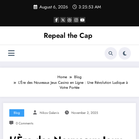
Skip
August 6, 2026
3:25:54 AM
to
content
Repeal the Cap
Home
Blog
L’Ère des Nouveaux Jeux Casino en Ligne : Une Révolution Ludique à
Votre Portée
Blog
Nikos Galanis
November 2, 2025
0 Comments