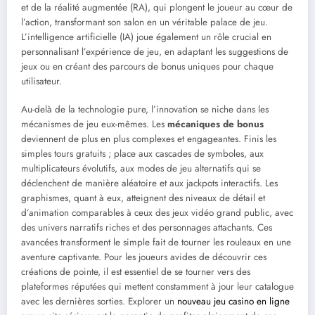
et de la réalité augmentée (RA), qui plongent le joueur au cœur de
l’action, transformant son salon en un véritable palace de jeu.
L’intelligence artificielle (IA) joue également un rôle crucial en
personnalisant l’expérience de jeu, en adaptant les suggestions de
jeux ou en créant des parcours de bonus uniques pour chaque
utilisateur.
Au-delà de la technologie pure, l’innovation se niche dans les
mécanismes de jeu eux-mêmes. Les
mécaniques de bonus
deviennent de plus en plus complexes et engageantes. Finis les
simples tours gratuits ; place aux cascades de symboles, aux
multiplicateurs évolutifs, aux modes de jeu alternatifs qui se
déclenchent de manière aléatoire et aux jackpots interactifs. Les
graphismes, quant à eux, atteignent des niveaux de détail et
d’animation comparables à ceux des jeux vidéo grand public, avec
des univers narratifs riches et des personnages attachants. Ces
avancées transforment le simple fait de tourner les rouleaux en une
aventure captivante. Pour les joueurs avides de découvrir ces
créations de pointe, il est essentiel de se tourner vers des
plateformes réputées qui mettent constamment à jour leur catalogue
avec les dernières sorties. Explorer un
nouveau jeu casino en ligne