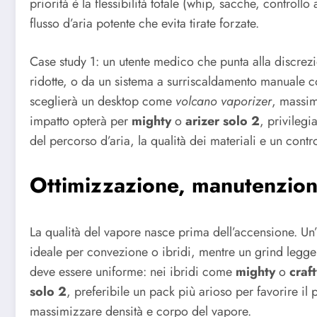
priorità è la flessibilità totale (whip, sacche, controllo
flusso d’aria potente che evita tirate forzate.
Case study 1: un utente medico che punta alla discrez
ridotte, o da un sistema a surriscaldamento manuale
sceglierà un desktop come
volcano vaporizer
, massim
impatto opterà per
mighty
o
arizer solo 2
, privilegi
del percorso d’aria, la qualità dei materiali e un cont
Ottimizzazione, manutenzion
La qualità del vapore nasce prima dell’accensione. Un
ideale per convezione o ibridi, mentre un grind legger
deve essere uniforme: nei ibridi come
mighty
o
craf
solo 2
, preferibile un pack più arioso per favorire il
massimizzare densità e corpo del vapore.