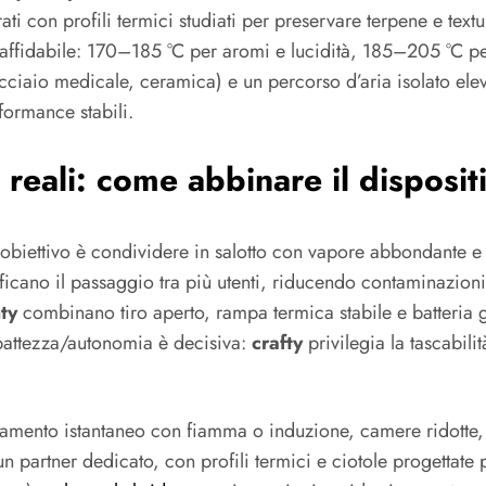
ati con profili termici studiati per preservare terpene e tex
a affidabile: 170–185 °C per aromi e lucidità, 185–205 °C per
, acciaio medicale, ceramica) e un percorso d’aria isolato e
formance stabili.
i reali: come abbinare il disposit
l’obiettivo è condividere in salotto con vapore abbondante e c
ficano il passaggio tra più utenti, riducendo contaminazion
ty
combinano tiro aperto, rampa termica stabile e batteria
mpattezza/autonomia è decisiva:
crafty
privilegia la tascabili
damento istantaneo con fiamma o induzione, camere ridotte
n partner dedicato, con profili termici e ciotole progettate