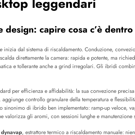
esktop leggendari
e design: capire cosa c’è dentro
e
inizia dal sistema di riscaldamento. Conduzione, convezione
calda direttamente la camera: rapida e potente, ma richied
atica e tollerante anche a grind irregolari. Gli ibridi comb
ndard per efficienza e affidabilità: la sua convezione prec
, aggiunge controllo granulare della temperatura e flessibil
 sinonimo di ibrido ben implementato: ramp-up veloce, vapo
he valorizza gli aromi, con sessioni lunghe e manutenzione 
a
dynavap
, estrattore termico a riscaldamento manuale: nien