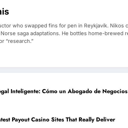
nis
ructor who swapped fins for pen in Reykjavík. Nikos
d Norse saga adaptations. He bottles home-brewed re
or “research.”
Legal Inteligente: Cómo un Abogado de Negocios
est Payout Casino Sites That Really Deliver