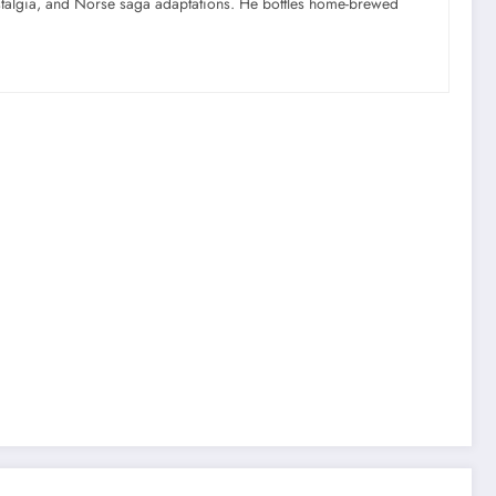
ostalgia, and Norse saga adaptations. He bottles home-brewed