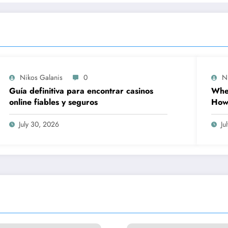
Nikos Galanis
0
N
Guía definitiva para encontrar casinos
When
online fiables y seguros
How 
Prov
Wor
July 30, 2026
Ju