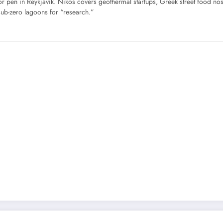
for pen in Reykjavík. Nikos covers geothermal startups, Greek street food n
sub-zero lagoons for “research.”