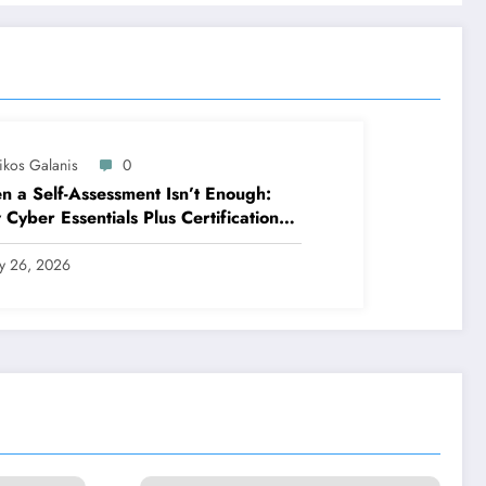
ikos Galanis
0
 a Self-Assessment Isn’t Enough:
Cyber Essentials Plus Certification
es Your Security Posture in the Real
ld
ly 26, 2026