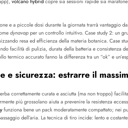
 app),
volcano hybrid
copre sia sessioni rapide sia maratone
ione e a piccole dosi durante la giornata trarrà vantaggio d
 come
dynavap
per un controllo intuitivo. Case study 2: un 
izzando resa ed efficienza della materia botanica. Case stud
ando facilità di pulizia, durata della batteria e consistenza de
rollo termico accurato fanno la differenza tra un “ok” e un’e
e e sicurezza: estrarre il mass
’erba correttamente curata e asciutta (ma non troppo) facili
mente più grossolano aiuta a prevenire la resistenza eccessi
ty
funziona bene un pack moderatamente compattato; nei pur
 passaggio dell’aria. La tecnica di tiro incide: lento e costa