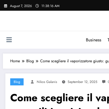
Skip
August 7, 2026
11:38:17 AM
to
content
Business
Home
Blog
Come scegliere il vaporizzatore giusto: gu
Blog
Nikos Galanis
September 12, 2025
Come scegliere il va