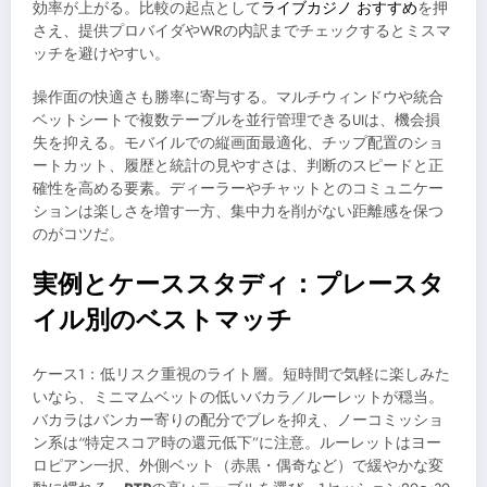
効率が上がる。比較の起点として
ライブカジノ おすすめ
を押
さえ、提供プロバイダやWRの内訳までチェックするとミスマ
ッチを避けやすい。
操作面の快適さも勝率に寄与する。マルチウィンドウや統合
ベットシートで複数テーブルを並行管理できるUIは、機会損
失を抑える。モバイルでの縦画面最適化、チップ配置のショ
ートカット、履歴と統計の見やすさは、判断のスピードと正
確性を高める要素。ディーラーやチャットとのコミュニケー
ションは楽しさを増す一方、集中力を削がない距離感を保つ
のがコツだ。
実例とケーススタディ：プレースタ
イル別のベストマッチ
ケース1：低リスク重視のライト層。短時間で気軽に楽しみた
いなら、ミニマムベットの低いバカラ／ルーレットが穏当。
バカラはバンカー寄りの配分でブレを抑え、ノーコミッショ
ン系は“特定スコア時の還元低下”に注意。ルーレットはヨー
ロピアン一択、外側ベット（赤黒・偶奇など）で緩やかな変