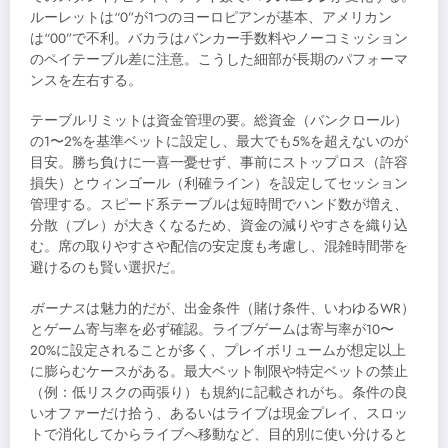
ルーレットは“0”が1つのヨーロピアンが基本、アメリカン
は“00”で不利。バカラはバンカー手数料やノーコミッション
のペイテーブル差に注意。こうした細部が長期のパフォーマ
ンスを左右する。
テーブルリミットは資金管理の要。総資金（バンクロール）
の1〜2%を基準ベットに設定し、最大でも5%を超えないのが
目安。勝ち負けに一喜一憂せず、事前にストップロス（許容
損失）とウィンゴール（利確ライン）を設定してセッション
管理する。スピード系テーブルは短時間でハンド数が増え、
分散（ブレ）が大きくなるため、資金の減りやすさを織り込
む。席の取りやすさや配信の安定度も考慮し、混雑時間帯を
避けるのも賢い選択だ。
ボーナス
は魅力的だが、出金条件（賭け条件、いわゆるWR）
とゲーム寄与率を必ず確認。ライブゲームは寄与率が10〜
20%に設定されることが多く、プレイボリュームが想定以上
に膨らむケースがある。最大ベット制限や特定ベットの禁止
（例：低リスクの両張り）も規約に記載されがち。条件の良
いオファーだけ拾う、あるいはライブは現金プレイ、スロッ
トで消化してからライブへ移動など、目的別に使い分けると