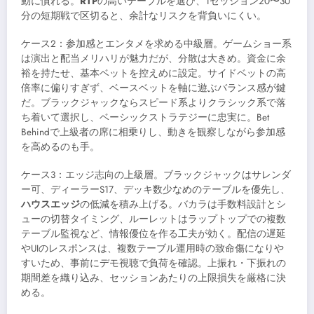
動に慣れる。
RTP
の高いテーブルを選び、1セッション20〜30
分の短期戦で区切ると、余計なリスクを背負いにくい。
ケース2：参加感とエンタメを求める中級層。ゲームショー系
は演出と配当メリハリが魅力だが、分散は大きめ。資金に余
裕を持たせ、基本ベットを控えめに設定。サイドベットの高
倍率に偏りすぎず、ベースベットを軸に遊ぶバランス感が鍵
だ。ブラックジャックならスピード系よりクラシック系で落
ち着いて選択し、ベーシックストラテジーに忠実に。Bet
Behindで上級者の席に相乗りし、動きを観察しながら参加感
を高めるのも手。
ケース3：エッジ志向の上級層。ブラックジャックはサレンダ
ー可、ディーラーS17、デッキ数少なめのテーブルを優先し、
ハウスエッジ
の低減を積み上げる。バカラは手数料設計とシ
ューの切替タイミング、ルーレットはラップトップでの複数
テーブル監視など、情報優位を作る工夫が効く。配信の遅延
やUIのレスポンスは、複数テーブル運用時の致命傷になりや
すいため、事前にデモ視聴で負荷を確認。上振れ・下振れの
期間差を織り込み、セッションあたりの上限損失を厳格に決
める。