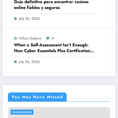
Guía definitiva para encontrar casinos
online fiables y seguros
July 30, 2026
Nikos Galanis
0
When a Self-Assessment Isn’t Enough:
How Cyber Essentials Plus Certification
Proves Your Security Posture in the Real
July 26, 2026
World
You May Have Missed
UNCATEGORIZED