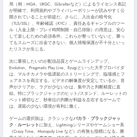
局（例：MGA、UKGC、Gibraltarなど）によるライセンス表記
が明確で、利用規約やプライバシーポリシーが読みやすく公
開されていることが前提だ。さらに、入出金の暗号化
（TLS/SSL）、年齢確認（KYC）、責任あるギャンブルのツー
ル（入金上限・プレイ時間制限・自己排除）の用意は、安心
して楽しむための必須条件。これらが整っていないと、勝っ
てもスムーズに出金できない、個人情報保護が不十分といっ
たリスクが生じる。
次に重視したいのが配信品質とゲームラインアップ。
Evolution、Pragmatic Play Live、Ezugiといった大手プロバイダ
は、マルチカメラや低遅延のストリーミングで、臨場感とフ
ェアネスを両立する。ビデオの解像度が安定しているか、音
声がクリアか、ラグが少ないかは、集中力と判断精度に直
結。特にブラックジャックのヒット/スタンド、ルーレットの
ベット締切など、秒単位の判断が利益を左右するゲームで
は、遅延の少ない環境が有利に働く。
ゲームの選択肢は、クラシックな
バカラ
・
ブラックジャッ
ク
・
ルーレット
に加え、Lightningシリーズやゲームショー系
（Crazy Time、Monopoly Live など）の有無も指標になる。勝