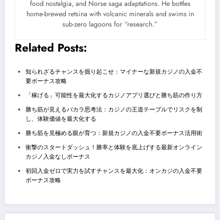
food nostalgia, and Norse saga adaptations. He bottles
home-brewed retsina with volcanic minerals and swims in
sub-zero lagoons for “research.”
Related Posts:
知られざるチャンスを掘り起こせ：マイナーな新規カジノの入金不
要ボーナス攻略
「稼げる」可能性を最大化するカジノアプリ選びと勝ち筋の作り方
勝ち筋が見えるバカラ思考法：カジノの王道テーブルでリスクを制
し、体験価値を最大化する
勝ち筋を見極める眼が育つ：新規カジノの入金不要ボーナス活用術
衝撃のスタートダッシュ！勝率と体験を底上げする最新オンライン
カジノ入金なしボーナス
初回入金ゼロで実力を試すチャンスを最大化：オンカジの入金不要
ボーナス攻略