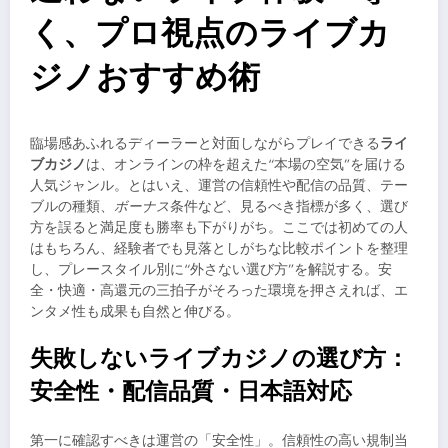
く、プロ視点のライブカ
ジノおすすめ術
臨場感あふれるディーラーと対面しながらプレイできる
ライ
ブカジノ
は、オンラインの枠を超えた“本場の空気”を届ける
人気ジャンル。とはいえ、運営の信頼性や配信の品質、テー
ブルの種類、
ボーナス
条件など、見るべき指標が多く、選び
方を誤ると満足度も勝率も下がりがち。ここでは初めての人
はもちろん、経験者でも見落としがちな比較ポイントを整理
し、プレースタイル別に“外さない選び方”を解説する。安
全・快適・高還元の三拍子がそろった環境を押さえれば、エ
ンタメ性も成果も自然と伸びる。
失敗しないライブカジノの選び方：
安全性・配信品質・日本語対応
第一に確認すべきは運営の「安全性」。信頼性の高い規制当