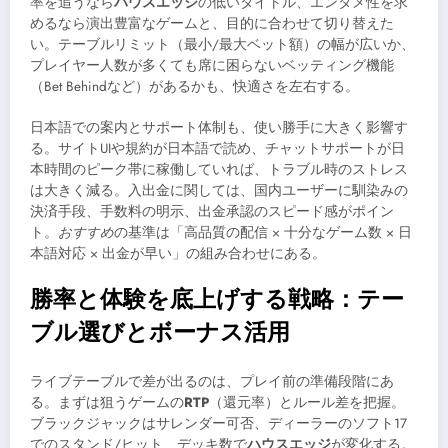
率を追うなら
ハウスエッジ
の低いタイトル、エンタメ性を求
めるなら演出豊富なゲームと、目的に合わせて切り替えた
い。テーブルリミット（最小/最大ベット額）の幅が広いか、
プレイヤー人数が多くても席に困らないベッティング機能
（Bet Behindなど）があるかも、快適さを左右する。
日本語での案内とサポート体制も、使い勝手に大きく影響す
る。サイトUIや規約が日本語で読め、チャットサポートが日
本時間のピーク帯に稼働していれば、トラブル時のストレス
は大きく減る。入出金に関しては、国内ユーザーに馴染みの
決済手段、手数料の明示、出金承認のスピード感がポイン
ト。
おすすめ
の基準は「高品質の配信 × 十分なゲーム数 × 日
本語対応 × 出金が早い」の組み合わせにある。
勝率と体験を底上げする戦略：テー
ブル選びとボーナス活用
ライブテーブルで差が出るのは、プレイ前の準備段階にあ
る。まずは狙うゲームの
RTP
（還元率）とルール差を把握。
ブラックジャックはサレンダー可否、ディーラーのソフト17
でのスタンド/ヒット、デッキ数で
ハウスエッジ
が変化する。