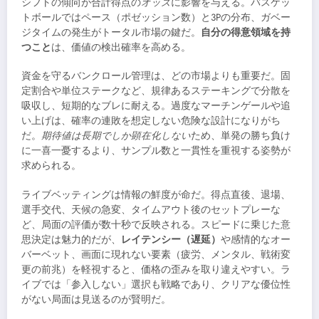
シフトの傾向が合計得点の
オッズ
に影響を与える。バスケッ
トボールではペース（ポゼッション数）と3Pの分布、ガベー
ジタイムの発生がトータル市場の鍵だ。
自分の得意領域を持
つこと
は、価値の検出確率を高める。
資金を守るバンクロール管理は、どの市場よりも重要だ。固
定割合や単位ステークなど、規律あるステーキングで分散を
吸収し、短期的なブレに耐える。過度なマーチンゲールや追
い上げは、確率の連敗を想定しない危険な設計になりがち
だ。
期待値は長期でしか顕在化しない
ため、単発の勝ち負け
に一喜一憂するより、サンプル数と一貫性を重視する姿勢が
求められる。
ライブベッティングは情報の鮮度が命だ。得点直後、退場、
選手交代、天候の急変、タイムアウト後のセットプレーな
ど、局面の評価が数十秒で反映される。スピードに乗じた意
思決定は魅力的だが、
レイテンシー（遅延）
や感情的なオー
バーベット、画面に現れない要素（疲労、メンタル、戦術変
更の前兆）を軽視すると、価格の歪みを取り違えやすい。ラ
イブでは「参入しない」選択も戦略であり、クリアな優位性
がない局面は見送るのが賢明だ。