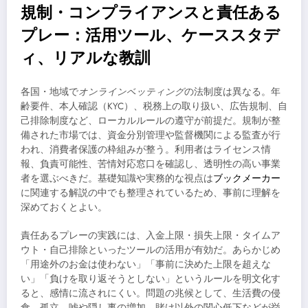
規制・コンプライアンスと責任ある
プレー：活用ツール、ケーススタデ
ィ、リアルな教訓
各国・地域で
オンラインベッティング
の法制度は異なる。年
齢要件、本人確認（KYC）、税務上の取り扱い、広告規制、自
己排除制度など、ローカルルールの遵守が前提だ。規制が整
備された市場では、資金分別管理や監督機関による監査が行
われ、消費者保護の枠組みが整う。利用者はライセンス情
報、負責可能性、苦情対応窓口を確認し、透明性の高い事業
者を選ぶべきだ。基礎知識や実務的な視点は
ブックメーカー
に関連する解説の中でも整理されているため、事前に理解を
深めておくとよい。
責任あるプレーの実践には、入金上限・損失上限・タイムア
ウト・自己排除といったツールの活用が有効だ。あらかじめ
「用途外のお金は使わない」「事前に決めた上限を超えな
い」「負けを取り返そうとしない」というルールを明文化す
ると、感情に流されにくい。問題の兆候として、生活費の侵
食、孤立、嘘や隠し事の増加、賭け以外の関心低下などが挙