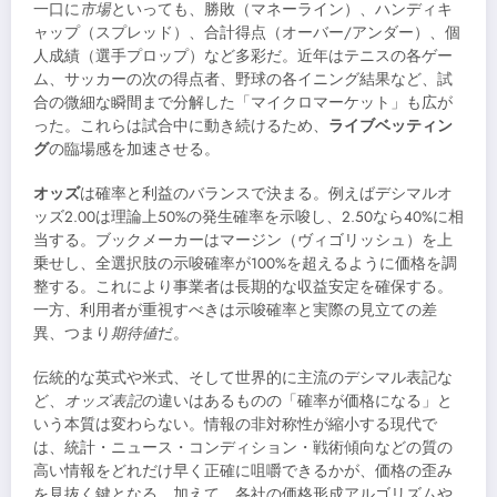
一口に
市場
といっても、勝敗（マネーライン）、ハンディキ
ャップ（スプレッド）、合計得点（オーバー/アンダー）、個
人成績（選手プロップ）など多彩だ。近年はテニスの各ゲー
ム、サッカーの次の得点者、野球の各イニング結果など、試
合の微細な瞬間まで分解した「マイクロマーケット」も広が
った。これらは試合中に動き続けるため、
ライブベッティン
グ
の臨場感を加速させる。
オッズ
は確率と利益のバランスで決まる。例えばデシマルオ
ッズ2.00は理論上50%の発生確率を示唆し、2.50なら40%に相
当する。ブックメーカーはマージン（ヴィゴリッシュ）を上
乗せし、全選択肢の示唆確率が100%を超えるように価格を調
整する。これにより事業者は長期的な収益安定を確保する。
一方、利用者が重視すべきは示唆確率と実際の見立ての差
異、つまり
期待値
だ。
伝統的な英式や米式、そして世界的に主流のデシマル表記な
ど、
オッズ表記
の違いはあるものの「確率が価格になる」と
いう本質は変わらない。情報の非対称性が縮小する現代で
は、統計・ニュース・コンディション・戦術傾向などの質の
高い情報をどれだけ早く正確に咀嚼できるかが、価格の歪み
を見抜く鍵となる。加えて、各社の価格形成アルゴリズムや