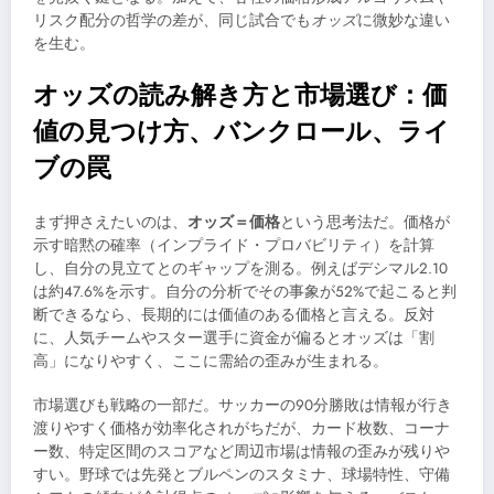
リスク配分の哲学の差が、同じ試合でも
オッズ
に微妙な違い
を生む。
オッズの読み解き方と市場選び：価
値の見つけ方、バンクロール、ライ
ブの罠
まず押さえたいのは、
オッズ＝価格
という思考法だ。価格が
示す暗黙の確率（インプライド・プロバビリティ）を計算
し、自分の見立てとのギャップを測る。例えばデシマル2.10
は約47.6%を示す。自分の分析でその事象が52%で起こると判
断できるなら、長期的には価値のある価格と言える。反対
に、人気チームやスター選手に資金が偏るとオッズは「割
高」になりやすく、ここに需給の歪みが生まれる。
市場選びも戦略の一部だ。サッカーの90分勝敗は情報が行き
渡りやすく価格が効率化されがちだが、カード枚数、コーナ
ー数、特定区間のスコアなど周辺市場は情報の歪みが残りや
すい。野球では先発とブルペンのスタミナ、球場特性、守備