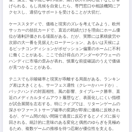
げられる。もし兆候を自覚したら、専門窓口や相談機関にア
クセスし、適切なサポートを受けることが大切だ。
ケーススタディで、価格と現実のズレを考えてみよう。欧州
サッカーの拮抗カードで、直近の戦績だけを理由にホーム優
位が過剰評価される場面がある。だが、実際には累積疲労や
次節の大一番を見据えたローテーション、あるいは天候によ
るピッチコンディションがポゼッション偏重のホームに不利
に働くことがある。ここで合計得点の
アンダー
やアウェーの
ハンディに市場の歪みが表れ、慎重な前提確認のうえで価値
が見つかることがある。
テニスでも示唆確率と現実が乖離する局面がある。ランキン
グ差は大きくとも、サーフェス適性（クレーかハードか）、
バックハンドの対面相性、風の影響、タイブレーク勝率、直
近のメディカルタイムアウト履歴など、表面化しにくい指標
が試合展開を左右する。特に
ライブ
では、リターンゲームの
深さやファーストサーブ確率の変調が即座に価格に反映され
るが、ゲーム間の短い間隔で過度に反応するとノイズに振り
回される。統計的に意味のある変化と偶然のゆらぎを見極め
るため、複数ゲームの推移を待つ忍耐が優位性を支える。