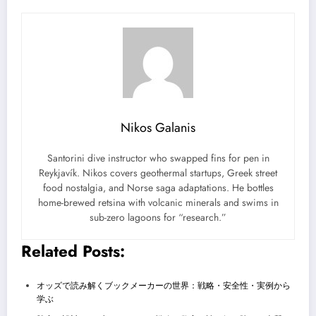
Nikos Galanis
Santorini dive instructor who swapped fins for pen in
Reykjavík. Nikos covers geothermal startups, Greek street
food nostalgia, and Norse saga adaptations. He bottles
home-brewed retsina with volcanic minerals and swims in
sub-zero lagoons for “research.”
Related Posts:
オッズで読み解くブックメーカーの世界：戦略・安全性・実例から
学ぶ