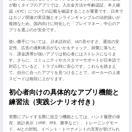
が動くタイプのアプリでは、入出金方法や年齢認証、本人確
認（KYC）についての記載を確認することが重要です。日本で
はカジノ関連の実店舗とオンラインギャンブルの法的扱いが
複雑なため、国内向けに特化した「プレイマネー」中心のア
プリを選ぶのが安全です。
使い勝手については、
日本語対応
、UIの見やすさ、通信の安
定性、広告の過剰表示がないかをチェック。頻繁に落ちた
り、課金誘導が強いアプリは初心者にはストレスになりま
す。さらに、コミュニティやカスタマーサポートが日本語で
対応していると、トラブル時に安心です。これらを踏まえ
て、自分に合ったアプリを見つけることで、ポーカーの上達
スピードは格段に上がります。
初心者向けの具体的なアプリ機能と
練習法（実践シナリオ付き）
実際にプレイする際に役立つ機能としては、ハンド履歴の保
存、統計表示（VPIP、PFR、勝率など）、トレーニングモー
ド、AIとの対戦、イベント・トーナメントの充実が挙げられ