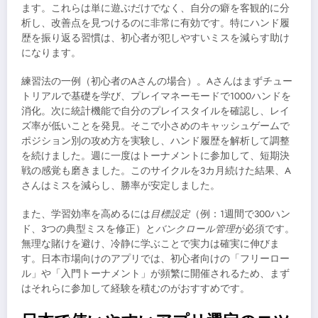
ます。これらは単に遊ぶだけでなく、自分の癖を客観的に分
析し、改善点を見つけるのに非常に有効です。特にハンド履
歴を振り返る習慣は、初心者が犯しやすいミスを減らす助け
になります。
練習法の一例（初心者のAさんの場合）。Aさんはまずチュー
トリアルで基礎を学び、プレイマネーモードで1000ハンドを
消化。次に統計機能で自分のプレイスタイルを確認し、レイ
ズ率が低いことを発見。そこで小さめのキャッシュゲームで
ポジション別の攻め方を実験し、ハンド履歴を解析して調整
を続けました。週に一度はトーナメントに参加して、短期決
戦の感覚も磨きました。このサイクルを3カ月続けた結果、A
さんはミスを減らし、勝率が安定しました。
また、学習効率を高めるには
目標設定
（例：1週間で300ハン
ド、3つの典型ミスを修正）と
バンクロール管理
が必須です。
無理な賭けを避け、冷静に学ぶことで実力は確実に伸びま
す。日本市場向けのアプリでは、初心者向けの「フリーロー
ル」や「入門トーナメント」が頻繁に開催されるため、まず
はそれらに参加して経験を積むのがおすすめです。