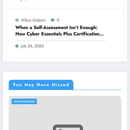
Nikos Galanis
0
When a Self-Assessment Isn’t Enough:
How Cyber Essentials Plus Certification
Proves Your Security Posture in the Real
July 26, 2026
World
You May Have Missed
UNCATEGORIZED