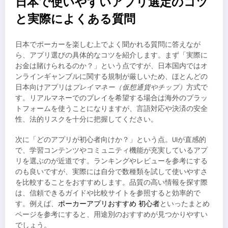
日本で使いやすいアプリ選定のコツ
と実際によくある質問
日本でポーカーを楽しむ上でよく聞かれる質問に答えなが
ら、アプリ選びの具体的なコツを紹介します。まず「実際に
お金は賭けられるのか？」という点ですが、日本国内ではオ
ンラインギャンブルに関する規制が厳しいため、ほとんどの
日本向けアプリは
プレイマネー（仮想通貨やチップ）
方式で
す。リアルマネーでのプレイを希望する場合は海外のプラッ
トフォームを使うことになりますが、言語対応や決済の安全
性、法的リスクを十分に把握してください。
次に「どのアプリが初心者向けか？」という点。UIが直感的
で、学習コンテンツやコミュニティ機能が充実しているアプ
リを選ぶのが近道です。ランキングやレビューを参考にする
のも良いですが、実際には自分で数種類を試して使いやすさ
を比較することをおすすめします。品質の高い情報を探す際
は、信頼できるガイドや比較サイトを参照すると効率的で
す。例えば、
ポーカーアプリおすすめ 初心者
といったまとめ
ページを参考にすると、用途別のおすすめが見つかりやすい
でしょう。