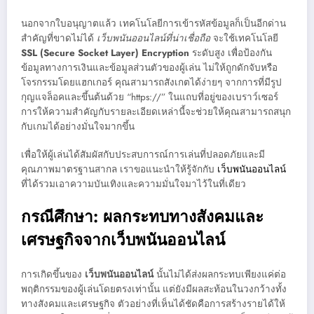
นอกจากใบอนุญาตแล้ว เทคโนโลยีการเข้ารหัสข้อมูลก็เป็นอีกด่าน
สำคัญที่ขาดไม่ได้
เว็บพนันออนไลน์ที่น่าเชื่อถือ
จะใช้เทคโนโลยี
SSL (Secure Socket Layer) Encryption
ระดับสูง เพื่อป้องกัน
ข้อมูลทางการเงินและข้อมูลส่วนตัวของผู้เล่น ไม่ให้ถูกดักจับหรือ
โจรกรรมโดยแฮกเกอร์ คุณสามารถสังเกตได้ง่ายๆ จากการที่มีรูป
กุญแจล็อคและขึ้นต้นด้วย “https://” ในแถบที่อยู่ของเบราว์เซอร์
การให้ความสำคัญกับรายละเอียดเหล่านี้จะช่วยให้คุณสามารถสนุก
กับเกมได้อย่างมั่นใจมากขึ้น
เพื่อให้ผู้เล่นได้สัมผัสกับประสบการณ์การเล่นที่ปลอดภัยและมี
คุณภาพมาตรฐานสากล เราขอแนะนำให้รู้จักกับ
เว็บพนันออนไลน์
ที่ได้รวมเอาความบันเทิงและความมั่นใจมาไว้ในที่เดียว
กรณีศึกษา: ผลกระทบทางสังคมและ
เศรษฐกิจจากเว็บพนันออนไลน์
การเกิดขึ้นของ
เว็บพนันออนไลน์
นั้นไม่ได้ส่งผลกระทบเพียงแค่ต่อ
พฤติกรรมของผู้เล่นโดยตรงเท่านั้น แต่ยังมีผลสะท้อนในวงกว้างทั้ง
ทางสังคมและเศรษฐกิจ ตัวอย่างที่เห็นได้ชัดคือการสร้างรายได้ให้