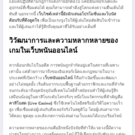
แม้แต่ปฏิบัติตามกฎการแต่งกายอีกต่อไป แค่มีอินเทอร์เน็ตและ
อุปกรณ์ที่เชื่อมต่อได้ คุณก็สามารถดำดิ่งสู่โลกแห่งความตื่นเต้นได้
ทันที นอกจากนี้
เว็บไซต์เหล่านี้ยังมักเสนอโปรโมชั่นและโบนัส
ต้อนรับที่ดึงดูดใจ
เพื่อเป็นแรงจูงใจให้ผู้เล่นใหม่ตัดสินใจเข้าร่วม
และให้ผู้เล่นเก่าได้รู้สึกถึงคุณค่าที่ได้รับอย่างเต็มที่
วิวัฒนาการและความหลากหลายของ
เกมในเว็บพนันออนไลน์
หากย้อนกลับไปในอดีต การพนันถูกจำกัดอยู่แต่ในสถานที่เฉพาะ
เท่านั้น แต่ด้วยการมาถึงของอินเทอร์เน็ตและกฎหมายในบาง
ประเทศที่เปิดกว้าง
เว็บพนันออนไลน์
ก็ถือกำเนิดขึ้นและพัฒนา
อย่างไม่หยุดยั้ง เริ่มต้นจากระบบพื้นฐานด้วยกราฟิกและเกมที่จำกัด
จนกระทั่งมาถึงยุคปัจจุบันที่เทคโนโลยีล้ำสมัยจนทำให้ผู้เล่นรู้สึก
เสมือนนั่งอยู่ในคาสิโนระดับโลกจริงๆ หนึ่งในนวัตกรรมที่สำคัญคือ
คาสิโนสด (Live Casino)
ซึ่งใช้เทคโนโลยีสตรีมมิ่งวิดีโอความเร็ว
สูง เพื่อเชื่อมต่อผู้เล่นกับดีลเลอร์จริงในสตูดิโอ โดยผู้เล่นสามารถ
โต้ตอบ พูดคุย และสังเกตการณ์เล่นผ่านเว็บแคมได้แบบเรียลไทม์
ความหลากหลายของเกมคืออีกหนึ่งปัจจัยที่ทำให้แวดวงนี้มีความ
น่าสนใจอย่างมาก
เกมสล็อตออนไลน์
มีให้เลือกเล่นนับพันเกม แต่ละ