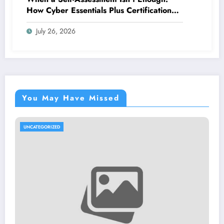
How Cyber Essentials Plus Certification
Proves Your Security Posture in the Real
July 26, 2026
World
You May Have Missed
UNCATEGORIZED