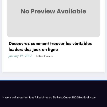
Découvrez comment trouver les véritables
leaders des jeux en ligne
January 19, 2026
Nikos Galanis
Have a collaboration idea? Reach us at:
DaihatsuCopen2005@outlook.com