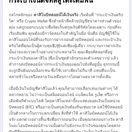
กระเป๋าเงินดิจิทัลสู่โต๊ะเดิมพัน
กลไกหลักของ
คาสิโนบิทคอยน์ได้เงินจริง
เริ่มต้นที่ “กระเป๋าเงินคริป
โต” หรือ Crypto Wallet ซึ่งทำหน้าที่คล้ายบัญชีธนาคารส่วนตัวของ
คุณ แต่ถูกออกแบบมาเพื่อจัดเก็บสกุลเงินดิจิทัลโดยเฉพาะ ก่อนที่จะ
เริ่มเดิมพัน คุณต้องมีการ์ดสองใบสำคัญในมือ นั่นคือ บัญชีผู้ใช้ใน
คาสิโนออนไลน์ที่รองรับการฝาก-ถอนด้วยบิทคอยน์ และกระเป๋าเงิน
คริปโตที่คุณเป็นผู้ควบคุม私钥แต่เพียงผู้เดียว กระบวนการฝากเงิน
นั้นง่ายและรวดเร็วอย่างน่าประหลาดใจ คุณเพียงคัดลอกที่อยู่
กระเป๋าเงินของคาสิโน (ซึ่งเป็นชุดตัวอักษรและตัวเลขยาวๆ) แล้ว
ทำการส่งบิทคอยน์จากกระเป๋าเงินของคุณไปยังที่อยู่นั้น ธุรกรรมนี้
จะถูกยืนยันบนบล็อกเชน ซึ่งใช้เวลาเพียงไม่กี่นาที แทนที่จะเป็น
หลายชั่วโมงหรือหลายวันเหมือนการโอนผ่านธนาคารดั้งเดิม
เมื่อมีเงินในบัญชีคาสิโนแล้ว คุณก็สามารถเลือกเล่นเกมต่างๆ ได้
หลากหลาย ไม่ว่าจะเป็นสล็อตออนไลน์ แบล็คแจ็ค รูเล็ต หรือการ
เดิมพันกีฬาแบบไลฟ์ โดยคาสิโนเหล่านี้จะแสดงยอดเงินเป็นหน่วย
บิทคอยน์ (BTC) หรืออาจเป็นสกุลเงินท้องถิ่นเช่นบาท แต่ใช้บิทคอยน์
เป็นตัวกลางในการแลกเปลี่ยน สิ่งที่ทำให้
คาสิโนบิทคอยน์ได้เงิน
จริง
แตกต่างอย่างสิ้นเชิงคือการถอนเงิน เมื่อคุณกดถอนรางวัล คาสิ
โนจะโอนบิทคอยน์จำนวนนั้นตรงไปยังกระเป๋าเงินของคุณโดยตรง
ทันทีที่ธุรกรรมบนบล็อกเชนได้รับการยืนยัน เงินก็จะไปถึงคุณโดย