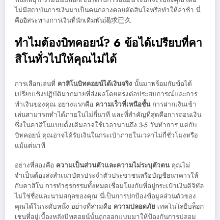
ไม่มีสถาบันการเงินมาเป็นคนกลางคอยตัดสินใจหรือทำให้ล่าช้า นี่
คืออิสระทางการเงินที่นักเดิมพัน渴求已久
ทำไมต้องบิทคอยน์? 6 ข้อได้เปรียบที่คา
สิโนทั่วไปให้คุณไม่ได้
การเลือกเล่นที่
คาสิโนบิทคอยน์ได้เงินจริง
นั้นมาพร้อมกับข้อได้
เปรียบเชิงปฏิบัติมากมายที่ส่งผลโดยตรงต่อประสบการณ์และการ
ทำเงินของคุณ อย่างแรกคือ
ความเร็วที่เหนือชั้น
การฝากเงินเข้า
เล่นสามารถทำได้ภายในไม่กี่นาที และที่สำคัญที่สุดคือการถอนเงิน
ซึ่งในคาสิโนแบบดั้งเดิมอาจใช้เวลานานถึง 3-5 วันทำการ แต่กับ
บิทคอยน์ คุณอาจได้รับเงินในกระเป๋าภายในเวลาไม่กี่ชั่วโมงหรือ
แม้แต่นาที
อย่างที่สองคือ
ความเป็นส่วนตัวและความไม่ระบุตัวตน
คุณไม่
จำเป็นต้องส่งสำเนาบัตรประจำตัวประชาชนหรือบัญชีธนาคารให้
กับคาสิโน การทำธุรกรรมทั้งหมดเชื่อมโยงกับที่อยู่กระเป๋าเงินดิจิทัล
ไม่ใช่ชื่อและนามสกุลของคุณ นี่เป็นการปกป้องข้อมูลส่วนตัวของ
คุณได้ในระดับหนึ่ง อย่างที่สามคือ
ความปลอดภัย
เทคโนโลยีบล็อก
เชนที่อยู่เบื้องหลังบิทคอยน์นั้นถูกออกแบบมาให้ป้องกันการปลอม