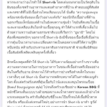
หากจะถามว่าอะไรทำให้
Short rib
โดดเด่นจนกลายเป็นวัตถุดิบใน
ฝันของทั้งเชฟร้านอาหารและคนทำอาหารที่บ้าน คำตอบอยู่ที่สัมผัส
และรสชาติที่ไม่มีเนื้อส่วนไหนเลียนแบบได้ นั่นคือ
“ความนุ่มละมุน
พร้อมรสเข้มข้นของเนื้อวัวอย่างแท้จริง”
ลองนึกถึงเนื้อย่างที่ด้าน
นอกเกรียมเล็กน้อยแต่ด้านในยังคงความชุ่มฉ่ำ ไขมันที่สะสมในเนื้อ
จะละลายเคลือบเส้นใยกล้ามเนื้อทุกอณู ทำให้คำแรกที่เคี้ยวเต็มไป
ด้วยความหวานมันตามธรรมชาติแบบที่เรียกว่า “อูมามิ” โดยไม่
ต้องพึ่งซอสหนักๆ นอกจากนี้ Short rib ยังมีชั้นของเนื้อเยื่อที่เมื่อผ่าน
การตุ๋นเป็นเวลานานจะเปลี่ยนสภาพเป็นคอลลาเจนที่ให้ความรู้สึก
หนึบหนับ คล้ายรับประทานเจลาตินจากธรรมชาติ ช่วยเพิ่มมิติของ
เนื้อสัมผัสที่เพลิดเพลินทุกครั้งที่เคี้ยว
อีกหนึ่งเหตุผลที่ทำให้ Short rib ได้รับความนิยมอย่างกว้างขวางคือ
ความหลากหลายในการปรุงอาหาร
ในขณะที่เนื้อส่วนพรีเมียมอย่าง
สันในหรือริบอาย มักสงวนไว้สำหรับการย่างหรือทำสเต็กในระยะ
เวลาสั้นๆ แต่ Short rib นั้นสามารถพลิกบทบาทได้ในสารพัดเมนูทั่ว
โลก ตั้งแต่ครัวฝรั่งเศสที่ตุ๋นเนื้อกับไวน์แดงและสมุนไพรจนเปื่อย
(Boeuf Bourguignon style) ไปจนถึงครัวเอเชียอย่าง
Korean BBQ
ที่
หมักซี่โครงสั้นแบบบางด้วยซอสงาและน้ำตาลทรายแดงแล้วย่างไฟ
แรงจนหอมควัน ครัวจีนที่ตุ๋นกับซีอิ๊วและโป๊ยกั๊กจนได้เนื้อสีน้ำตาล
เข้มข้น หรือแม้แต่เทรนด์ใหม่ๆ อย่างการนำ Short rib มาทำ
ซูวีด์