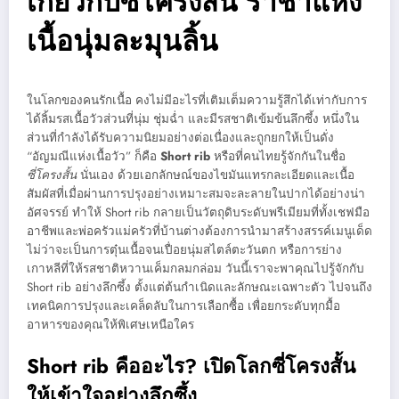
เกี่ยวกับซี่โครงสั้น ราชาแห่ง
เนื้อนุ่มละมุนลิ้น
ในโลกของคนรักเนื้อ คงไม่มีอะไรที่เติมเต็มความรู้สึกได้เท่ากับการ
ได้ลิ้มรสเนื้อวัวส่วนที่นุ่ม ชุ่มฉ่ำ และมีรสชาติเข้มข้นลึกซึ้ง หนึ่งใน
ส่วนที่กำลังได้รับความนิยมอย่างต่อเนื่องและถูกยกให้เป็นดั่ง
“อัญมณีแห่งเนื้อวัว” ก็คือ
Short rib
หรือที่คนไทยรู้จักกันในชื่อ
ซี่โครงสั้น
นั่นเอง ด้วยเอกลักษณ์ของไขมันแทรกละเอียดและเนื้อ
สัมผัสที่เมื่อผ่านการปรุงอย่างเหมาะสมจะละลายในปากได้อย่างน่า
อัศจรรย์ ทำให้ Short rib กลายเป็นวัตถุดิบระดับพรีเมียมที่ทั้งเชฟมือ
อาชีพและพ่อครัวแม่ครัวที่บ้านต่างต้องการนำมาสร้างสรรค์เมนูเด็ด
ไม่ว่าจะเป็นการตุ๋นเนื้อจนเปื่อยนุ่มสไตล์ตะวันตก หรือการย่าง
เกาหลีที่ให้รสชาติหวานเค็มกลมกล่อม วันนี้เราจะพาคุณไปรู้จักกับ
Short rib อย่างลึกซึ้ง ตั้งแต่ต้นกำเนิดและลักษณะเฉพาะตัว ไปจนถึง
เทคนิคการปรุงและเคล็ดลับในการเลือกซื้อ เพื่อยกระดับทุกมื้อ
อาหารของคุณให้พิเศษเหนือใคร
Short rib คืออะไร? เปิดโลกซี่โครงสั้น
ให้เข้าใจอย่างลึกซึ้ง