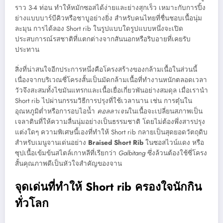
ราว 3-4 ท่อน ทำให้หมักซอสได้ง่ายและย่างสุกเร็ว เหมาะกับการปิ้ง
ย่างแบบบาร์บีคิวหรือชาบูอย่างยิ่ง สำหรับคนไทยที่ชื่นชอบเนื้อนุ่ม
ละมุน การได้ลอง Short rib ในรูปแบบใดรูปแบบหนึ่งจะเปิด
ประสบการณ์รสชาติที่แตกต่างจากสันนอกหรือริบอายที่เคยรับ
ประทาน
สิ่งที่น่าสนใจอีกประการหนึ่งคือโครงสร้างของกล้ามเนื้อในส่วนนี้
เนื่องจากบริเวณซี่โครงสั้นเป็นมัดกล้ามเนื้อที่ทำงานหนักตลอดเวลา
วัวจึงสะสมทั้งไขมันแทรกและเนื้อเยื่อเกี่ยวพันอย่างสมดุล เมื่อเรานำ
Short rib ไปผ่านกรรมวิธีการปรุงที่ใช้เวลานาน เช่น การตุ๋นใน
อุณหภูมิต่ำหรือการอบไอน้ำ
คอลลาเจน
ในเนื้อจะเปลี่ยนสภาพเป็น
เจลาตินที่ให้ความลื่นนุ่มอย่างเป็นธรรมชาติ โดยไม่ต้องพึ่งสารปรุง
แต่งใดๆ ความพิเศษนี้เองที่ทำให้ Short rib กลายเป็นสุดยอดวัตถุดิบ
สำหรับเมนูจานเด่นอย่าง
Braised Short Rib
ในซอสไวน์แดง หรือ
ซุปเนื้อเข้มข้นสไตล์เกาหลีที่เรียกว่า
Galbitang
ซึ่งล้วนต้องใช้ซี่โครง
สั้นคุณภาพดีเป็นหัวใจสำคัญของจาน
จุดเด่นที่ทำให้ Short rib ครองใจนักกิน
ทั่วโลก