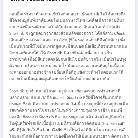
ก่อนอื่นเราควรทำความเข้าใจกันก่อนว่า
Short rib
ไม่ได้หมายถึง
ซี่โครงหมูสั้นที่เราคุ้นเคยในเมนูอาหารไทย แต่คือเนื้อวัวส่วนที่มา
จากช่องซี่โครงด้านล่างใกล้กับส่วนอกและสันคอ โดยทั่วไปแล้ว
Short rib จะถูกตัดมาจากสองส่วนหลักของตัววัว ได้แก่ส่วน
Chuck
(สันคอถึงช่วงไหล่) และส่วน
Plate
(ซี่โครงส่วนล่างที่ติดกับท้อง) ซึ่ง
เป็นบริเวณที่มีไขมันแทรกสูงและมีชั้นของเนื้อเยื่อเกี่ยวพันหนาแน่น
ลักษณะพิเศษนี้ทำให้ Short rib มีลายหินอ่อนที่สวยงามเป็น
ธรรมชาติ เนื้อมีสีแดงสดสลับกับเส้นไขมันสีขาวครีม เมื่อนำไปปรุง
ด้วยความร้อนอย่างเหมาะสม ไขมันและคอลลาเจนที่อยู่ในเนื้อจะ
ละลายออกมาอย่างช้าๆ เปลี่ยนเนื้อที่ดูแข็งกระด้างในตอนแรกให้
กลายเป็นเนื้อนุ่มละมุนที่แทบจะใช้ลิ้นดันก็เบะออกจากกัน
Short rib ถูกจำหน่ายในหลายรูปแบบเพื่อรองรับการทำอาหารที่
หลากหลาย แบบแรกคือ
Bone-in Short rib
หรือซี่โครงสั้นแบบติด
กระดูก ซึ่งมักมีความยาวประมาณ 3-4 นิ้ว กระดูกที่ยังคงอยู่ช่วยเพิ่ม
รสชาติหวานจากไขกระดูกในระหว่างการปรุงอาหารช้าๆ แบบที่
สองคือ
Boneless Short rib
ที่เลาะกระดูกออกแล้ว ส่วนใหญ่นิยมนำ
ไปตุ๋นหรือทำสเต็กเนื้อนุ่ม แบบที่สามคือการตัดแบบ “Flanken cut”
หรือที่รู้จักกันในชื่อ
L.A. Galbi
ซึ่งเป็นสไตล์ที่นิยมในอาหารเกาหลี
โดยจะสไลด์เนื้อตามขวางของซี่โครงให้เป็นแผ่นบางยาว ติดกระดูก