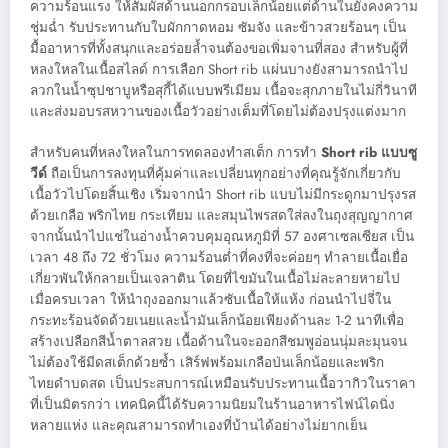
ความร้อนแรง ให้สัมผัสด้านนอกกรอบเล็กน้อยแต่ด้านในยังคงความ
ชุ่มฉ่ำ รับประทานกับใบผักกาดหอม ซัมจัง และข้าวสวยร้อนๆ เป็น
มื้ออาหารที่ทั้งสนุกและอร่อยล้ำจนต้องขอเพิ่มจานที่สอง สำหรับผู้ที่
หลงใหลในเนื้อสไลด์ การเลือก Short rib แผ่นบางยังสามารถนำไป
ลวกในน้ำซุปชาบูหรือสุกี้ได้แบบพรีเมียม เนื้อจะสุกภายในไม่กี่วินาที
และส่งมอบรสหวานของเนื้อวัวอย่างเต็มที่โดยไม่ต้องปรุงแต่งมาก
สำหรับคนที่หลงใหลในการทดลองทำสเต็ก การทำ
Short rib แบบซู
วีด์
ถือเป็นการลงทุนที่คุ้มค่าและเปลี่ยนทุกอย่างที่คุณรู้จักเกี่ยวกับ
เนื้อวัวไปโดยสิ้นเชิง เริ่มจากนำ Short rib แบบไม่มีกระดูกมาปรุงรส
ด้วยเกลือ พริกไทย กระเทียม และสมุนไพรสดใส่ลงในถุงสุญญากาศ
จากนั้นนำไปแช่ในอ่างน้ำควบคุมอุณหภูมิที่ 57 องศาเซลเซียส เป็น
เวลา 48 ถึง 72 ชั่วโมง ความร้อนต่ำที่คงที่จะค่อยๆ ทำลายเนื้อเยื่อ
เกี่ยวพันให้กลายเป็นเจลาติน โดยที่ไขมันในเนื้อไม่ละลายหายไป
เมื่อครบเวลา ให้นำถุงออกมาแล้วซับเนื้อให้แห้ง ก่อนนำไปจี่ใน
กระทะร้อนจัดด้วยเนยและน้ำมันเล็กน้อยเพียงด้านละ 1-2 นาทีเพื่อ
สร้างเปลือกสีน้ำตาลสวย เนื้อด้านในจะออกสีชมพูอ่อนนุ่มละมุนจน
ไม่ต้องใช้มีดสเต็กด้วยซ้ำ เสิร์ฟพร้อมเกลือป่นเล็กน้อยและพริก
ไทยดำบดสด เป็นประสบการณ์เหมือนรับประทานเนื้อวากิวในราคา
ที่เป็นมิตรกว่า เทคนิคนี้ได้รับความนิยมในร้านอาหารไฟน์ไดนิ่ง
หลายแห่ง และคุณสามารถทำเองที่บ้านได้อย่างไม่ยากเย็น