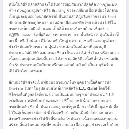
หนึ่งในวิธีที่คลาสสิกและได้รับการยอมรับมากที่สุดคือ
การตุ๋นแบบ
ช้าๆ ด้วยอุณหภูมิต่ำ
หรือ Braising ซึ่งจะเปลี่ยนเนื้อเหนียวให้กลาย
เป็นนุ่มละมุนอย่างน่าอัศจรรย์ ขั้นตอนสำคัญเริ่มจากการนำ Short
rib แบบติดกระดูกหนาๆ มาหมักเกลือและพริกไทย แล้วนำไปจี่ใน
กระทะเหล็กจนผิวด้านนอกเป็นสีน้ำตาลเข้มทุกด้าน เพื่อสร้าง
ปฏิกิริยาเมลลาร์ดที่ผลิตสารหอมระเหย จากนั้นจึงนำไปตุ๋นในน้ำสต็
อกเนื้อหรือไวน์แดงที่ใส่หอมหัวใหญ่ แครอท เซเลรี และสมุนไพรอ
ย่างไธม์และใบกระวาน ตุ๋นด้วยไฟอ่อนในหม้ออบที่อุณหภูมิ
ประมาณ 140-150 องศาเซลเซียส เป็นเวลา 3-4 ชั่วโมง หรือจนกว่า
เนื้อจะอ่อนนุ่มจนส้อมจิ้มทะลุได้ง่าย ผลลัพธ์คือเนื้อที่ฉ่ำด้วยซอสเข้ม
ข้น รับประทานคู่กับมันบดหรือพอลเอนต้าครีมมี่ เป็นเมนูที่พร้อม
เสิร์ฟในโอกาสพิเศษ
อีกหนึ่งวิธีที่กำลังเป็นที่นิยมอย่างมากในหมู่คนรักเนื้อคือการนำ
Short rib ไปทำในรูปแบบสไตล์เกาหลีหรือ
L.A. Galbi
โดยใช้
ซี่โครงสั้นที่ถูกสไลด์ตามขวางเป็นแผ่นบางๆ หนาประมาณ 1-1.5
เซนติเมตร หมักด้วยส่วนผสมของซีอิ๊วเกาหลี น้ำตาลทรายแดง
กระเทียมสับ ขิง น้ำมันงา และลูกแพร์ขูดเพื่อช่วยให้เนื้อนุ่ม หมักทิ้ง
ไว้ในตู้เย็นอย่างน้อย 4 ชั่วโมงหรือข้ามคืน เมื่อนำไปย่างบนเตา
ถ่านหรือกระทะย่างไฟฟ้าที่ร้อนจัด ไขมันจากเนื้อจะหยดลงบนถ่าน
สร้างกลิ่นควันหอมกรุ่นที่ชวนน้ำลายสอ เนื้อจะสุกอย่างรวดเร็วด้วย