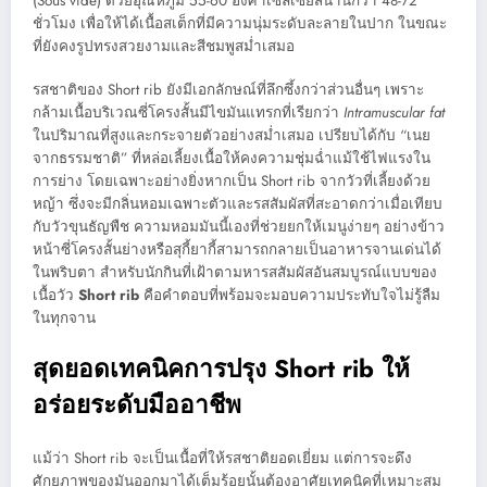
(Sous vide) ด้วยอุณหภูมิ 55-60 องศาเซลเซียสนานกว่า 48-72
ชั่วโมง เพื่อให้ได้เนื้อสเต็กที่มีความนุ่มระดับละลายในปาก ในขณะ
ที่ยังคงรูปทรงสวยงามและสีชมพูสม่ำเสมอ
รสชาติของ Short rib ยังมีเอกลักษณ์ที่ลึกซึ้งกว่าส่วนอื่นๆ เพราะ
กล้ามเนื้อบริเวณซี่โครงสั้นมีไขมันแทรกที่เรียกว่า
Intramuscular fat
ในปริมาณที่สูงและกระจายตัวอย่างสม่ำเสมอ เปรียบได้กับ “เนย
จากธรรมชาติ” ที่หล่อเลี้ยงเนื้อให้คงความชุ่มฉ่ำแม้ใช้ไฟแรงใน
การย่าง โดยเฉพาะอย่างยิ่งหากเป็น Short rib จากวัวที่เลี้ยงด้วย
หญ้า ซึ่งจะมีกลิ่นหอมเฉพาะตัวและรสสัมผัสที่สะอาดกว่าเมื่อเทียบ
กับวัวขุนธัญพืช ความหอมมันนี้เองที่ช่วยยกให้เมนูง่ายๆ อย่างข้าว
หน้าซี่โครงสั้นย่างหรือสุกี้ยากี้สามารถกลายเป็นอาหารจานเด่นได้
ในพริบตา สำหรับนักกินที่เฝ้าตามหารสสัมผัสอันสมบูรณ์แบบของ
เนื้อวัว
Short rib
คือคำตอบที่พร้อมจะมอบความประทับใจไม่รู้ลืม
ในทุกจาน
สุดยอดเทคนิคการปรุง Short rib ให้
อร่อยระดับมืออาชีพ
แม้ว่า Short rib จะเป็นเนื้อที่ให้รสชาติยอดเยี่ยม แต่การจะดึง
ศักยภาพของมันออกมาได้เต็มร้อยนั้นต้องอาศัยเทคนิคที่เหมาะสม