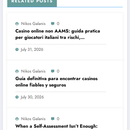
RELATED POSTS
Nikos Galanis
0
Casino online non AAMS: guida pratica
per giocatori italiani tra rischi,
opportunità e verifiche
July 31, 2026
Nikos Galanis
0
Guía definitiva para encontrar casinos
online fiables y seguros
July 30, 2026
Nikos Galanis
0
When a Self-Assessment Isn’t Enough: