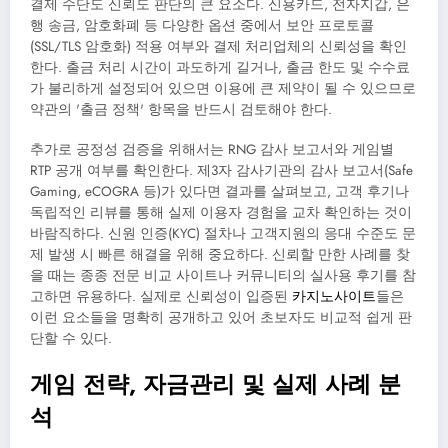
결제 수단도 신뢰도 판단의 큰 요소다. 신용카드, 전자지갑, 은
행 송금, 암호화폐 등 다양한 옵션 중에서 보안 프로토콜
(SSL/TLS 암호화) 적용 여부와 결제 처리업체의 신뢰성을 확인
한다. 출금 처리 시간이 과도하게 길거나, 출금 한도 및 수수료
가 불리하게 설정되어 있으면 이용에 큰 제약이 될 수 있으므로
약관의 '출금 정책' 항목을 반드시 검토해야 한다.
추가로 공정성 검증을 위해서는 RNG 감사 보고서와 게임별
RTP 공개 여부를 확인한다. 제3자 감사기관의 감사 보고서(Safe
Gaming, eCOGRA 등)가 있다면 결과를 살펴보고, 고객 후기나
독립적인 리뷰를 통해 실제 이용자 경험을 교차 확인하는 것이
바람직하다. 신원 인증(KYC) 절차나 고객지원의 응대 수준도 문
제 발생 시 빠른 해결을 위해 중요하다. 신뢰할 만한 사례를 찾
을 때는 종종 전문 비교 사이트나 커뮤니티의 실사용 후기를 참
고하면 유용하다. 실제로 신뢰성이 입증된
카지노사이트
들은
이런 요소들을 명확히 공개하고 있어 초보자도 비교적 쉽게 판
단할 수 있다.
게임 전략, 자금관리 및 실제 사례 분
석