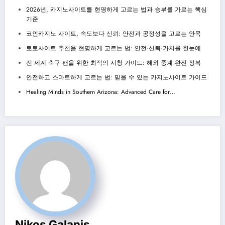
2026년, 카지노사이트를 현명하게 고르는 법과 승부를 가르는 핵심
기준
코인카지노 사이트, 속도보다 신뢰: 안전과 공정성을 고르는 안목
토토사이트 추천을 현명하게 고르는 법: 안전·신뢰·가치를 한눈에
전 세계 축구 팬을 위한 최적의 시청 가이드: 해외 중계 완전 정복
안전하고 스마트하게 고르는 법: 믿을 수 있는 카지노사이트 가이드
Healing Minds in Southern Arizona: Advanced Care for…
Nikos Galanis