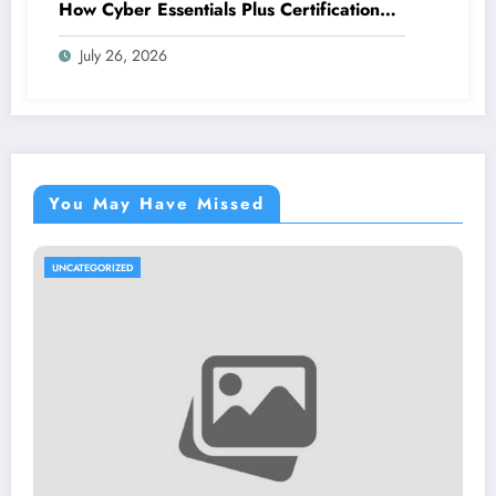
How Cyber Essentials Plus Certification
Proves Your Security Posture in the Real
July 26, 2026
World
You May Have Missed
UNCATEGORIZED