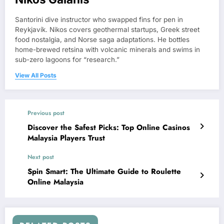
Santorini dive instructor who swapped fins for pen in
Reykjavík. Nikos covers geothermal startups, Greek street
food nostalgia, and Norse saga adaptations. He bottles
home-brewed retsina with volcanic minerals and swims in
sub-zero lagoons for “research.”
View All Posts
Previous post
Discover the Safest Picks: Top Online Casinos
Malaysia Players Trust
Next post
Spin Smart: The Ultimate Guide to Roulette
Online Malaysia