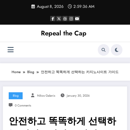
Skip
August 8, 2026
2:59:37 AM
to
content
Repeal the Cap
Home
Blog
안전하고 똑똑하게 선택하는 카지노사이트 가이드
Blog
Nikos Galanis
January 30, 2026
0 Comments
안전하고 똑똑하게 선택하