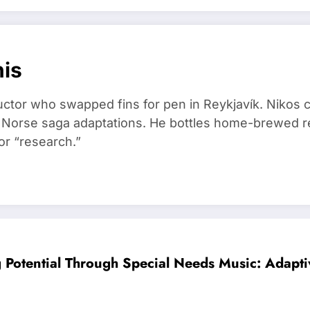
nis
ructor who swapped fins for pen in Reykjavík. Nikos
d Norse saga adaptations. He bottles home-brewed re
or “research.”
 Potential Through Special Needs Music: Adapti