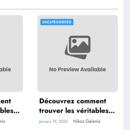
UNCATEGORIZED
ent
Découvrez comment
ables
trouver les véritables
 en
leaders des jeux en
nis
Nikos Galanis
January 19, 2026
ligne