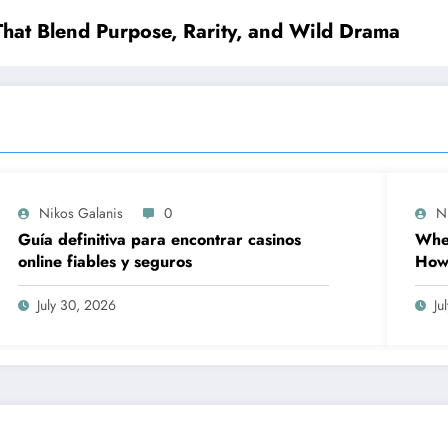
That Blend Purpose, Rarity, and Wild Drama
Nikos Galanis
0
N
Guía definitiva para encontrar casinos
When
online fiables y seguros
How 
Prov
Wor
July 30, 2026
Ju