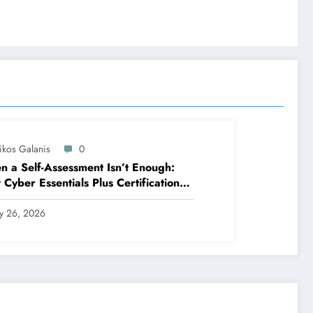
ikos Galanis
0
 a Self-Assessment Isn’t Enough:
Cyber Essentials Plus Certification
es Your Security Posture in the Real
ld
ly 26, 2026