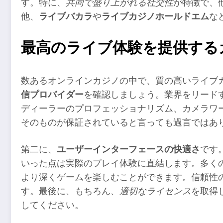
す。特に、
共同で盛り上がれる社交性
が特徴で、
他、
ライブバカラ
や
ライブカジノホールドエム
な
最高のライブ体験を提供する
数あるオンラインカジノの中で、質の高いライブ
信プロバイダー
を確認しましょう。業界をリードするEvol
ディーラーのプロフェッショナリズム、カメラワ
そのものが保証されていると言っても過言ではあ
第二に、
ユーザーインターフェースの快適さ
です
いった点は実際のプレイ体験に直結します。多く
より深くゲームを楽しむことができます。信頼性
す。最後に、もちろん、
適切なライセンス
を取得
してください。