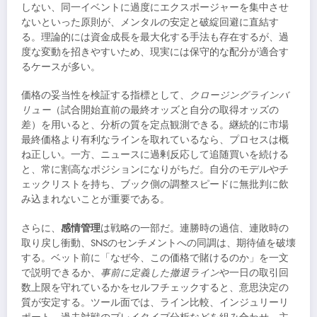
しない、同一イベントに過度にエクスポージャーを集中させ
ないといった原則が、メンタルの安定と破綻回避に直結す
る。理論的には資金成長を最大化する手法も存在するが、過
度な変動を招きやすいため、現実には保守的な配分が適合す
るケースが多い。
価格の妥当性を検証する指標として、
クロージングラインバ
リュー
（試合開始直前の最終オッズと自分の取得オッズの
差）を用いると、分析の質を定点観測できる。継続的に市場
最終価格より有利なラインを取れているなら、プロセスは概
ね正しい。一方、ニュースに過剰反応して追随買いを続ける
と、常に割高なポジションになりがちだ。自分のモデルやチ
ェックリストを持ち、ブック側の調整スピードに無批判に飲
み込まれないことが重要である。
さらに、
感情管理
は戦略の一部だ。連勝時の過信、連敗時の
取り戻し衝動、SNSのセンチメントへの同調は、期待値を破壊
する。ベット前に「なぜ今、この価格で賭けるのか」を一文
で説明できるか、
事前に定義した撤退ライン
や一日の取引回
数上限を守れているかをセルフチェックすると、意思決定の
質が安定する。ツール面では、ライン比較、インジュリーリ