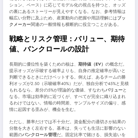
ション、ペース）に応じてモデル化の視点を持つと、オッズ
の裏にあるストーリーが見えやすくなる。なお、参考情報は
幅広い分野に及ぶため、産業動向の把握や用語理解には
ブッ
クメーカー
関連の一般情報も横断的に役立つことがある。
戦略とリスク管理：バリュー、期待
値、バンクロールの設計
長期的に優位性を築くための核は、
期待値（EV）
の概念だ。
提示オッズが示唆する確率よりも、自身の推定確率が高いと
判断できるときにだけベットする。例えば、あるチームの勝
利オッズが2.50（示唆確率40%）だが、独自分析で45%と見積
もれるなら、差分の5%が理論的な価値、すなわち
バリュー
と
なる。市場は効率的に近づくが、すべてが完全に織り込まれ
るわけではない。情報の時間差、サンプルサイズの偏り、感
情に起因する歪みが、機会を生む。
ただし、勝率だけでは不十分だ。資金配分の適切さが結果の
分散を大きく左右する。基本は、失っても生活に影響のない
範囲の
バンクロール管理
だ。固定比率で賭ける、損失追いを