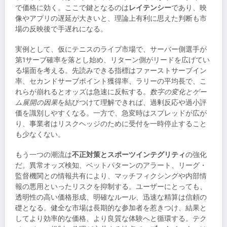
で価格に効く。ここで鍵となるのは
レイテンシー
であり、映
像やアプリの遅延が大きいと、理論上有利に思えた判断も市
場の反映後で手遅れになる。
実例として、仮にテニスのライブ市場で、サーバー側選手が
第1サーブ確率を落とし始め、リターン側がリードを広げてい
る場面を考える。先読みできる指標はファーストサーブイン
率、セカンドサーブポイント獲得率、ラリーの平均長で、こ
れらが崩れるとオッズは急速に反転する。
数字の変化とゲー
ム展開の因果
を結びつけて理解できれば、過剰反応や過小評
価を識別しやすくなる。一方で、急変時はスプレッドが広が
り、事業者はリスクヘッジのために受付を一時停止すること
も少なくない。
もう一つの潮流は
不正対策とスポーツインテグリティ
の強化
だ。異常オッズ検知、ベットパターンのアラート、リーグ・
監督機関との情報共有により、マッチフィクシングや内部情
報の悪用といったリスクを抑制する。ユーザーにとっても、
透明性の高い価格形成、明確なルール、迅速な精算は信頼の
礎となる。健全な市場は長期的な参加者を惹きつけ、結果と
してより効率的な価格、より良質な体験へと循環する。テク