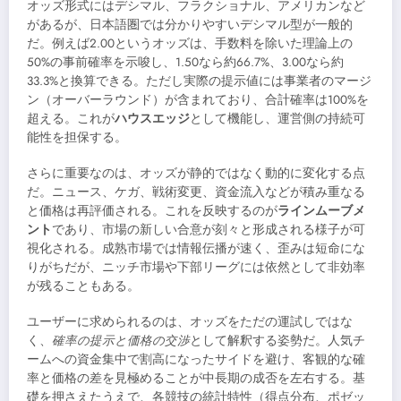
オッズ形式にはデシマル、フラクショナル、アメリカンなど
があるが、日本語圏では分かりやすいデシマル型が一般的
だ。例えば2.00というオッズは、手数料を除いた理論上の
50%の事前確率を示唆し、1.50なら約66.7%、3.00なら約
33.3%と換算できる。ただし実際の提示値には事業者のマージ
ン（オーバーラウンド）が含まれており、合計確率は100%を
超える。これが
ハウスエッジ
として機能し、運営側の持続可
能性を担保する。
さらに重要なのは、オッズが静的ではなく動的に変化する点
だ。ニュース、ケガ、戦術変更、資金流入などが積み重なる
と価格は再評価される。これを反映するのが
ラインムーブメ
ント
であり、市場の新しい合意が刻々と形成される様子が可
視化される。成熟市場では情報伝播が速く、歪みは短命にな
りがちだが、ニッチ市場や下部リーグには依然として非効率
が残ることもある。
ユーザーに求められるのは、オッズをただの運試しではな
く、
確率の提示と価格の交渉
として解釈する姿勢だ。人気チ
ームへの資金集中で割高になったサイドを避け、客観的な確
率と価格の差を見極めることが中長期の成否を左右する。基
礎を押さえたうえで、各競技の統計特性（得点分布、ポゼッ