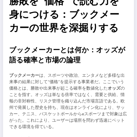
勝敗を“価格”で読む力を
身につける：ブックメー
カーの世界を深掘りする
ブックメーカーとは何か：オッズが
語る確率と市場の論理
ブックメーカー
は、スポーツや政治、エンタメなど多様な出
来事の結果に対して“価格”を提示する事業者だ。ここでいう
価格とは、勝敗や出来事が起こる確率を数値化した
オッズ
の
ことを指す。オッズは単なる倍率ではなく、需要と供給、情
報の非対称性、リスク管理を織り込んだ市場言語である。欧
州で発展した歴史を持ち、現在はオンライン化により、サッ
カー、テニス、バスケットボールからeスポーツまで対象は広
がった。これにより、ユーザーは場所を問わず迅速にベット
できる環境を得ている。