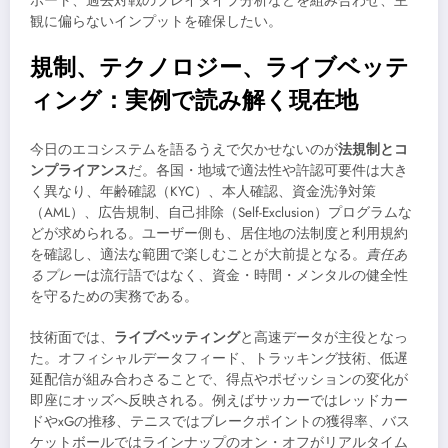
ポート、過去対戦のプレイタイプ分析などを組み合わせ、主
観に偏らないインプットを確保したい。
規制、テクノロジー、ライブベッテ
ィング：実例で読み解く現在地
今日のエコシステムを語るうえで欠かせないのが
法規制とコ
ンプライアンス
だ。各国・地域で適法性や許認可要件は大き
く異なり、年齢確認（KYC）、本人確認、資金洗浄対策
（AML）、広告規制、自己排除（Self-Exclusion）プログラムな
どが求められる。ユーザー側も、居住地の法制度と利用規約
を確認し、適法な範囲で楽しむことが大前提となる。
責任あ
るプレー
は流行語ではなく、資金・時間・メンタルの健全性
を守るための実務である。
技術面では、
ライブベッティング
と高速データが主役となっ
た。オフィシャルデータフィード、トラッキング技術、低遅
延配信が組み合わさることで、得点やポゼッションの変化が
即座にオッズへ反映される。例えばサッカーではレッドカー
ドやxGの推移、テニスではブレークポイントの獲得率、バス
ケットボールではラインナップのオン・オフがリアルタイム